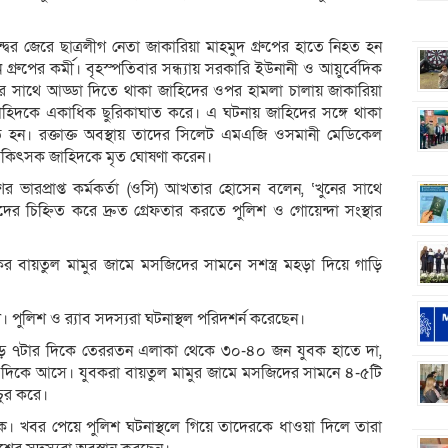
বন্দ্বের জেরে ছাত্রলীগ নেতা জাকারিয়া মাহমুদ গ্রুপের হাতে নিহত হন
রুপের কর্মী। বৃহস্পতিবার সন্ধ্যায় সরকারি ইউনানী ও আয়ুর্বেদিক
 সাথে আড্ডা দিতে থাকা জাহিদের ওপর হামলা চালায় জাকারিয়া
া জাহিদকে একাধিক ছুরিকাঘাত করে। এ ঘটনায় জাহিদের সঙ্গে থাকা
 হন। রক্তাক্ত অবস্থায় তাদের সিলেট এমএজি ওসমানী মেডিকেল
চিকিৎসক জাহিদকে মৃত ঘোষণা করেন।
 ভারপ্রাপ্ত কর্মকর্তা (ওসি) আখতার হোসেন বলেন, ‘খুনের সাথে
ের চিহ্নিত করে দ্রুত গ্রেফতার করতে পুলিশ ও গোয়েন্দা সংস্থার
র বায়তুল মামুর জামে মসজিদের সামনে সশস্ত্র মহড়া দিয়ে গাড়ি
পুলিশ ও র‌্যাব সদস্যরা ঘটনাস্থল পরিদশর্ন করেছেন।
াত সাড়ে ৭টার দিকে তেররতন এলাকা থেকে ৩০-৪০ জন যুবক হাতে দা,
 দিকে আসে। যুবকরা বায়তুল মামুর জামে মসজিদের সামনে ৪-৫টি
চুর করে।
। খবর পেয়ে পুলিশ ঘটনাস্থলে গিয়ে তাদেরকে ধাওয়া দিলে তারা