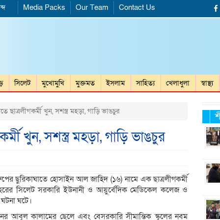
ব্দ
Media Packs
Our Team
Contact Us
ড়ে
সিলেট
মুখোমুখি
মুক্তমত
ইসলাম
সাহিত্য
খেলাধুলা
স্বাস্থ্য
ে ছাত্রলীগকর্মী খুন, সশস্ত্র মহড়া, গাড়ি ভাঙচুর
শ
্মী খুন, সশস্ত্র মহড়া, গাড়ি ভাঙচুর
রুপের ছুরিকাঘাতে হোসাইন আল জাহিদ (১৬) নামে এক ছাত্রলীগকর্মী
উপশহরের সিলেট সরকারি ইউনানী ও আয়ুর্বেদিক মেডিকেল কলেজ ও
 ঘটনা ঘটে।
আবুল কালামের ছেলে এবং বেসরকারি সীমান্তিক স্কুলের নবম