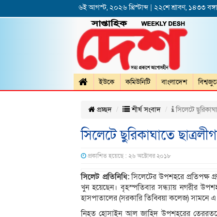
৬ই আগস্ট, ২০২৬ খ্রিস্টাব্দ | ২২শে শ্রাবণ, ১৪৩৩ বঙ্গা
ইউকে
কমিউনিটি
বাংলাদেশ
বিশ্বজু
প্রচ্ছদ
শীর্ষ সংবাদ
সিলেটে ছুরিকাঘাত
সিলেটে ছুরিকাঘাতে ছাত্রলীগকর
প্রকাশিত হয়েছে : ২৬ অক্টোবর ২০১৮
সিলেট প্রতিনিধি:
সিলেটের উপশহরে প্রতিপক্ষ গ্
খুন হয়েছেন। বৃহস্পতিবার সন্ধ্যায় নগরীর 
হাসপাতালের (সরকারি তিব্বিয়া কলেজ) সামনে এ
নিহত হোসাইন আল জাহিদ উপশহরের তেররতনের 