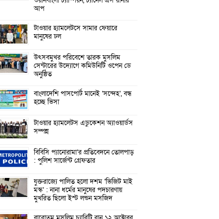
ওয়ানবাংলা চ্যাম্পিয়ন, চ্যানেল এস রানার
আপ
টাওয়ার হ্যামলেটসে সামার ফেয়ারে
মানুষের ঢল
উৎসবমুখর পরিবেশে তারক মুসলিম
সেন্টারের উদ্যোগে কমিউনিটি ওপেন ডে
অনুষ্ঠিত
বাংলাদেশি পাসপোর্ট মানেই ‘সন্দেহ’, বন্ধ
হচ্ছে ভিসা
টাওয়ার হ্যামলেটস এডুকেশন অ্যাওয়ার্ডস
সম্পন্ন
বিবিসি প্যানোরামা’র প্রতিবেদনে তোলপাড়
: পুলিশ সার্জেন্ট গ্রেফতার
যুক্তরাজ্যে পালিত হলো দশম ‘ভিজিট মাই
মস্ক’ : নানা ধর্মের মানুষের পদচারণায়
মুখরিত ছিলো ইস্ট লন্ডন মসজিদ
বারোতম মুসলিম চ্যারিটি রান ১২ অক্টোবর,