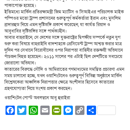
পাকাপোক্ত হয়েছে।
ইতিমধ্যে মার্কিন প্রতিরক্ষামন্ত্রী জিম ম্যাটিস ও সিআইএর পরিচালক মাইক
পম্পিওর মতো ট্রাম্প প্রশাসনের গুরুত্বপূর্ণ কর্মকর্তারা ইরান এবং মুসলিম
ব্রাদারহুড নিয়ে এমন দৃষ্টিভঙ্গি প্রকাশ করেছেন, যা কার্যত রিয়াদ ও
আবুধাবির দৃষ্টিভঙ্গির সঙ্গে পার্থক্যহীন।
আবার বাহরাইনে, সে দেশের সঙ্গে যুক্তরাষ্ট্রের দ্বিপক্ষীয় সম্পর্কে নতুন যুগ
শুরু করা বিষয়ে বাহরাইনি বাদশাহকে প্রেসিডেন্ট ট্রাম্প আশ্বস্ত করার মাত্র
দুদিন পর সেখানে বিরোধীদের ওপর নিরাপত্তা বাহিনীর রক্তক্ষয়ী অভিযানে
পাঁচজন নিহত হয়েছেন। ২০১১ সালের পর এটাই ছিল দেশটিতে সবচেয়ে
জোরালো অভিযান।
কাতারের বিরুদ্ধে সৌদি ও আমিরাতের গণমাধ্যমের সমন্বিত প্রচারণা এমন
সময় চালানো হচ্ছে, যখন ওয়াশিংটনেও গুরুত্বপূর্ণ বিভিন্ন অনুষ্ঠানে মার্কিন
বিশ্লেষকেরা আঞ্চলিক নিরাপত্তার ক্ষেত্রে অংশীদার হিসেবে কাতারের
গ্রহণযোগ্যতা নিয়ে সংশয় প্রকাশ করছেন।
ওয়াশিংটন পোস্ট অবলম্বনে আবু হুরাইরা
Facebook
Twitter
WhatsApp
Email
PrintFriendly
Messenger
Copy
Share
Link