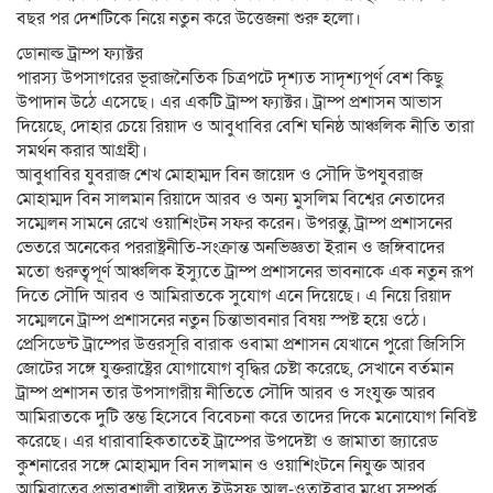
বছর পর দেশটিকে নিয়ে নতুন করে উত্তেজনা শুরু হলো।
ডোনাল্ড ট্রাম্প ফ্যাক্টর
পারস্য উপসাগরের ভূরাজনৈতিক চিত্রপটে দৃশ্যত সাদৃশ্যপূর্ণ বেশ কিছু
উপাদান উঠে এসেছে। এর একটি ট্রাম্প ফ্যাক্টর। ট্রাম্প প্রশাসন আভাস
দিয়েছে, দোহার চেয়ে রিয়াদ ও আবুধাবির বেশি ঘনিষ্ঠ আঞ্চলিক নীতি তারা
সমর্থন করার আগ্রহী।
আবুধাবির যুবরাজ শেখ মোহাম্মদ বিন জায়েদ ও সৌদি উপযুবরাজ
মোহাম্মদ বিন সালমান রিয়াদে আরব ও অন্য মুসলিম বিশ্বের নেতাদের
সম্মেলন সামনে রেখে ওয়াশিংটন সফর করেন। উপরন্তু, ট্রাম্প প্রশাসনের
ভেতরে অনেকের পররাষ্ট্রনীতি-সংক্রান্ত অনভিজ্ঞতা ইরান ও জঙ্গিবাদের
মতো গুরুত্বপূর্ণ আঞ্চলিক ইস্যুতে ট্রাম্প প্রশাসনের ভাবনাকে এক নতুন রূপ
দিতে সৌদি আরব ও আমিরাতকে সুযোগ এনে দিয়েছে। এ নিয়ে রিয়াদ
সম্মেলনে ট্রাম্প প্রশাসনের নতুন চিন্তাভাবনার বিষয় স্পষ্ট হয়ে ওঠে।
প্রেসিডেন্ট ট্রাম্পের উত্তরসূরি বারাক ওবামা প্রশাসন যেখানে পুরো জিসিসি
জোটের সঙ্গে যুক্তরাষ্ট্রের যোগাযোগ বৃদ্ধির চেষ্টা করেছে, সেখানে বর্তমান
ট্রাম্প প্রশাসন তার উপসাগরীয় নীতিতে সৌদি আরব ও সংযুক্ত আরব
আমিরাতকে দুটি স্তম্ভ হিসেবে বিবেচনা করে তাদের দিকে মনোযোগ নিবিষ্ট
করেছে। এর ধারাবাহিকতাতেই ট্রাম্পের উপদেষ্টা ও জামাতা জ্যারেড
কুশনারের সঙ্গে মোহাম্মদ বিন সালমান ও ওয়াশিংটনে নিযুক্ত আরব
আমিরাতের প্রভাবশালী রাষ্ট্রদূত ইউসুফ আল-ওতাইবার মধ্যে সম্পর্ক