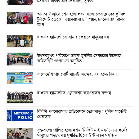
সেক্টরের চাকরি প্রার্থীদের জন্য সুখবর
আনন্দ-উচ্ছ্বাসে শেষ হলো লন্ডন বাংলা প্রেস ক্লাবের ফুটবল
টুর্নামেন্ট ২০২৫ : ওয়ানবাংলা চ্যাম্পিয়ন, চ্যানেল এস রানার
আপ
টাওয়ার হ্যামলেটসে সামার ফেয়ারে মানুষের ঢল
উৎসবমুখর পরিবেশে তারক মুসলিম সেন্টারের উদ্যোগে
কমিউনিটি ওপেন ডে অনুষ্ঠিত
বাংলাদেশি পাসপোর্ট মানেই ‘সন্দেহ’, বন্ধ হচ্ছে ভিসা
টাওয়ার হ্যামলেটস এডুকেশন অ্যাওয়ার্ডস সম্পন্ন
বিবিসি প্যানোরামা’র প্রতিবেদনে তোলপাড় : পুলিশ সার্জেন্ট
গ্রেফতার
যুক্তরাজ্যে পালিত হলো দশম ‘ভিজিট মাই মস্ক’ : নানা ধর্মের
মানুষের পদচারণায় মুখরিত ছিলো ইস্ট লন্ডন মসজিদ