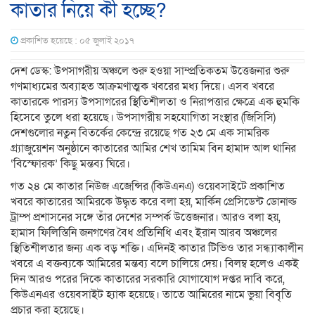
কাতার নিয়ে কী হচ্ছে?
প্রকাশিত হয়েছে : ০৫ জুলাই ২০১৭
দেশ ডেস্ক: উপসাগরীয় অঞ্চলে শুরু হওয়া সাম্প্রতিকতম উত্তেজনার শুরু
গণমাধ্যমের অব্যাহত আক্রমণাত্মক খবরের মধ্য দিয়ে। এসব খবরে
কাতারকে পারস্য উপসাগরের স্থিতিশীলতা ও নিরাপত্তার ক্ষেত্রে এক হুমকি
হিসেবে তুলে ধরা হয়েছে। উপসাগরীয় সহযোগিতা সংস্থার (জিসিসি)
দেশগুলোর নতুন বিতর্কের কেন্দ্রে রয়েছে গত ২৩ মে এক সামরিক
গ্র্যাজুয়েশন অনুষ্ঠানে কাতারের আমির শেখ তামিম বিন হামাদ আল থানির
‘বিস্ফোরক’ কিছু মন্তব্য ঘিরে।
গত ২৪ মে কাতার নিউজ এজেন্সির (কিউএনএ) ওয়েবসাইটে প্রকাশিত
খবরে কাতারের আমিরকে উদ্ধৃত করে বলা হয়, মার্কিন প্রেসিডেন্ট ডোনাল্ড
ট্রাম্প প্রশাসনের সঙ্গে তাঁর দেশের সম্পর্ক উত্তেজনার। আরও বলা হয়,
হামাস ফিলিস্তিনি জনগণের বৈধ প্রতিনিধি এবং ইরান আরব অঞ্চলের
স্থিতিশীলতার জন্য এক বড় শক্তি। এদিনই কাতার টিভিও তার সন্ধ্যাকালীন
খবরে এ বক্তব্যকে আমিরের মন্তব্য বলে চালিয়ে দেয়। বিলম্ব হলেও একই
দিন আরও পরের দিকে কাতারের সরকারি যোগাযোগ দপ্তর দাবি করে,
কিউএনএর ওয়েবসাইট হ্যাক হয়েছে। তাতে আমিরের নামে ভুয়া বিবৃতি
প্রচার করা হয়েছে।