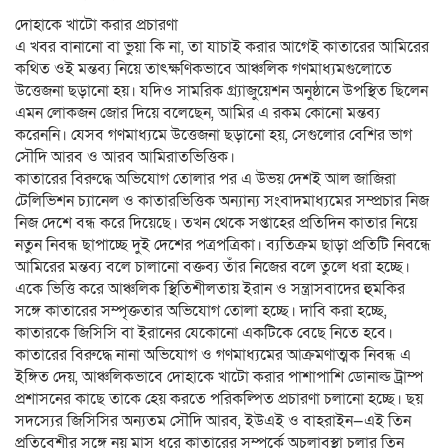
দোহাকে খাটো করার প্রচারণা
এ খবর বানানো বা ভুয়া কি না, তা যাচাই করার আগেই কাতারের আমিরের
কথিত ওই মন্তব্য নিয়ে তাৎক্ষণিকভাবে আঞ্চলিক গণমাধ্যমগুলোতে
উত্তেজনা ছড়ানো হয়। যদিও সামরিক গ্র্যাজুয়েশন অনুষ্ঠানে উপস্থিত ছিলেন
এমন লোকজন জোর দিয়ে বলেছেন, আমির এ রকম কোনো মন্তব্য
করেননি। যেসব গণমাধ্যমে উত্তেজনা ছড়ানো হয়, সেগুলোর বেশির ভাগ
সৌদি আরব ও আরব আমিরাতভিত্তিক।
কাতারের বিরুদ্ধে অভিযোগ তোলার পর এ উভয় দেশই আল জাজিরা
টেলিভিশন চ্যানেল ও কাতারভিত্তিক অন্যান্য সংবাদমাধ্যমের সম্প্রচার নিজ
নিজ দেশে বন্ধ করে দিয়েছে। তখন থেকে সপ্তাহের প্রতিদিন কাতার নিয়ে
নতুন নিবন্ধ ছাপাচ্ছে দুই দেশের পত্রপত্রিকা। ব্যতিক্রম ছাড়া প্রতিটি নিবন্ধে
আমিরের মন্তব্য বলে চালানো বক্তব্য তাঁর নিজের বলে তুলে ধরা হচ্ছে।
একে ভিত্তি করে আঞ্চলিক স্থিতিশীলতায় ইরান ও সন্ত্রাসবাদের হুমকির
সঙ্গে কাতারের সম্পৃক্ততার অভিযোগ তোলা হচ্ছে। দাবি করা হচ্ছে,
কাতারকে জিসিসি বা ইরানের যেকোনো একটিকে বেছে নিতে হবে।
কাতারের বিরুদ্ধে নানা অভিযোগ ও গণমাধ্যমের আক্রমণাত্মক নিবন্ধ এ
ইঙ্গিত দেয়, আঞ্চলিকভাবে দোহাকে খাটো করার পাশাপাশি ডোনাল্ড ট্রাম্প
প্রশাসনের কাছে তাকে হেয় করতে পরিকল্পিত প্রচারণা চলানো হচ্ছে। ছয়
সদস্যের জিসিসির অন্যতম সৌদি আরব, ইউএই ও বাহরাইন—এই তিন
প্রতিবেশীর সঙ্গে নয় মাস ধরে কাতারের সম্পর্কে অচলাবস্থা চলার তিন