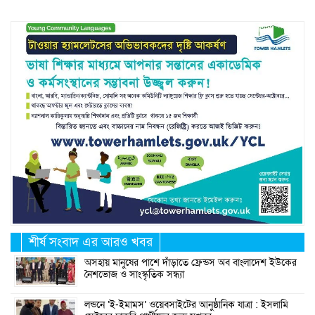
শীর্ষ সংবাদ এর আরও খবর
অসহায় মানুষের পাশে দাঁড়াতে ফ্রেন্ডস অব বাংলাদেশ ইউকের
নৈশভোজ ও সাংস্কৃতিক সন্ধ্যা
লন্ডনে ‘ই-ইমামস’ ওয়েবসাইটের আনুষ্ঠানিক যাত্রা : ইসলামি