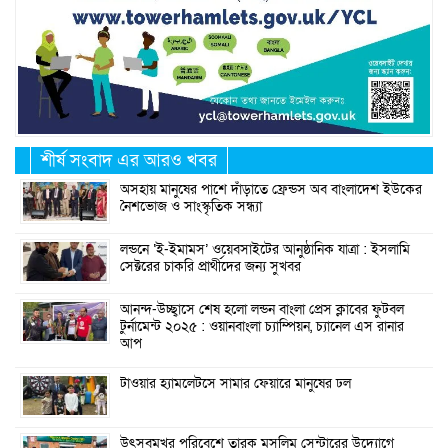
শীর্ষ সংবাদ এর আরও খবর
অসহায় মানুষের পাশে দাঁড়াতে ফ্রেন্ডস অব বাংলাদেশ ইউকের
নৈশভোজ ও সাংস্কৃতিক সন্ধ্যা
লন্ডনে ‘ই-ইমামস’ ওয়েবসাইটের আনুষ্ঠানিক যাত্রা : ইসলামি
সেক্টরের চাকরি প্রার্থীদের জন্য সুখবর
আনন্দ-উচ্ছ্বাসে শেষ হলো লন্ডন বাংলা প্রেস ক্লাবের ফুটবল
টুর্নামেন্ট ২০২৫ : ওয়ানবাংলা চ্যাম্পিয়ন, চ্যানেল এস রানার
আপ
টাওয়ার হ্যামলেটসে সামার ফেয়ারে মানুষের ঢল
উৎসবমুখর পরিবেশে তারক মুসলিম সেন্টারের উদ্যোগে