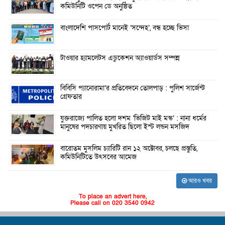
কমিউনিটি ওপেন ডে অনুষ্ঠিত
বাংলাদেশি পাসপোর্ট মানেই ‘সন্দেহ’, বন্ধ হচ্ছে ভিসা
টাওয়ার হ্যামলেটস এডুকেশন অ্যাওয়ার্ডস সম্পন্ন
বিবিসি প্যানোরামা’র প্রতিবেদনে তোলপাড় : পুলিশ সার্জেন্ট
গ্রেফতার
যুক্তরাজ্যে পালিত হলো দশম ‘ভিজিট মাই মস্ক’ : নানা ধর্মের
মানুষের পদচারণায় মুখরিত ছিলো ইস্ট লন্ডন মসজিদ
বারোতম মুসলিম চ্যারিটি রান ১২ অক্টোবর, চলছে প্রস্তুতি,
কমিউনিটিতে উৎসবের আমেজ
আরও খবর
To place an advert here,
Please call on 020 3540 0942