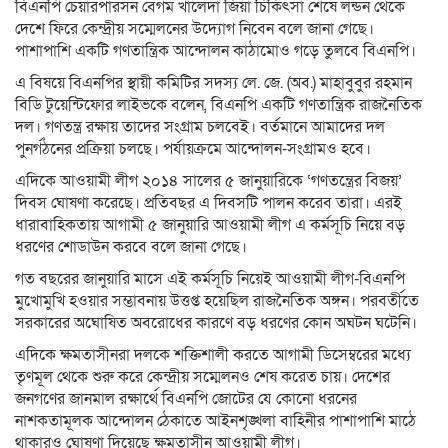
বিএনপি চেয়ারপারসন বেগম খালেদা জিয়া চিকিৎসা শেষে লন্ডন থেকে
দেশে ফিরে কেন্দ্রীয় সম্মেলনের উদ্যোগ নিবেন বলে জানা গেছে।
পাশাপাশি একটি গণতান্ত্রিক আন্দোলন কাঠামোও গড়ে তুলবে বিএনপি।
এ বিষয়ে বিএনপির স্থায়ী কমিটির সদস্য লে. জে. (অব.) মাহাবুবুর রহমান
বিডি টুয়েন্টিফোর লাইভকে বলেন, বিএনপি একটি গণতান্ত্রিক রাজনৈতিক
দল। গণতন্ত্র রক্ষায় তাদের সংগ্রাম চলবেই। বর্তমানে আমাদের দল
পুনর্গঠনের প্রক্রিয়া চলছে। পর্যায়ক্রমে আন্দোলন-সংগ্রামও হবে।
এদিকে আওয়ামী লীগ ২০১৪ সালের ৫ জানুয়ারিকে ‘গণতন্ত্রের বিজয়’
দিবস ঘোষণা করেছে। প্রতিবছর এ দিবসটি পালন করেব তারা। এরই
ধারাবাহিকতায় আগামী ৫ জানুয়ারি আওয়ামী লীগ এ কর্মসূচি নিয়ে বড়
ধরণের শোডাউন করবে বলে জানা গেছে।
গত বছরের জানুয়ারি মাসে এই কর্মসূচি নিয়েই আওয়ামী লীগ-বিএনপি
মুখোমুখি হওয়ার সম্ভাবনায় উত্তপ্ত হয়েছিল রাজনৈতিক অঙ্গন। পরবর্তীতে
সরকারের অঘোষিত অবরোধের কারণে বড় ধরণের কোন অঘটন ঘটেনি।
এদিকে ক্ষমতাসীনরা দলকে শক্তিশালী করতে আগামী ডিসেম্বরের মধ্যে
তৃণমূল থেকে শুরু করে কেন্দ্রীয় সম্মেলনও শেষ করেত চায়। দেশের
জনগণের জানমাল রক্ষার্থে বিএনপি জোটের যে কোনো ধরনের
নাশকতামূলক আন্দোলন ঠেকাতে আইনশৃঙ্খলা বাহিনীর পাশাপাশি মাঠে
থাকারও ঘোষণা দিয়েছে ক্ষমতাসীন আওয়ামী লীগ।