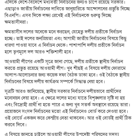
এদিকে দেশে-বিদেশে মধ্যবর্তী নির্বাচনের জন্যও চাপে রয়েছে সরকার।
এছাড়াও জাতীয় নির্বাচনের দাবিতে জানুয়ারিতে আন্দোলনের প্রস্তুতি নিচ্ছে
বিএনপি। এসব দিকে লক্ষ্য রেখেই এই নির্বাচনকে গুরুত্ব দিচ্ছে
ক্ষমতাসীনরা।
ক্ষমতাসীন দলের অনেকে মনে করছেন, যেহেতু দলীয় প্রতীকে নির্বাচন
হচ্ছে। তাই দলের জনপ্রিয়তা এবং আগামী জাতীয় নির্বাচনের বিষয়ে কিছু
ধারণা পাওয়া যাবে এ নির্বাচন থেকে। পাশাপাশি দলীয় প্রতীকে নির্বাচন
হলে তৃণমূলে দল আরও শক্তিশালী হবে।
আ্ওয়ামী লীগের একটি সূত্রে জানা গেছে, দলীয় প্রতীকে স্থানীয় নির্বাচন
করতে প্রস্তুত রয়েছে আওয়ামী লীগ। খুব শীঘ্রই এ বিষয়ে দলীয় ফোরামে
আলাপ-আলোচনার জন্য কয়েক দফা বৈঠক ডাকা হবে। ওই বৈঠকে স্থানীয়
নির্বাচনের বিষয়ে দলীয় কার্যক্রম সম্পর্কে সিদ্ধান্ত নেয়া হবে।
সূত্রটি আরও জানিয়েছে, স্থানীয় সরকার নির্বাচনে দলীয়ভাবে প্রার্থীদের
মনোনয়ন দেয়া হবে। এ ক্ষেত্রে দলের মধ্যে যাতে বিশৃঙ্খলার সৃষ্টি না হয়
এবং বিদ্রোহী প্রার্থী না হতে পারে এ জন্য খুব সতর্ক অবস্থানে রয়েছে তারা।
প্রয়োজনে সংসদ নির্বাচনের মতো এই নির্বাচনেও বোর্ড করে দেওয়া হবে।
ওই বোর্ডে একজন করে কেন্দ্রীয় নেতা থাকবেন। আর ওই বোর্ডই প্রার্থী ঠিক
করবে দিবে।
এ বিষয়ে জানতে চাইলে আওয়ামী লীগের উপদেষ্টা পরিষদের সদস্য