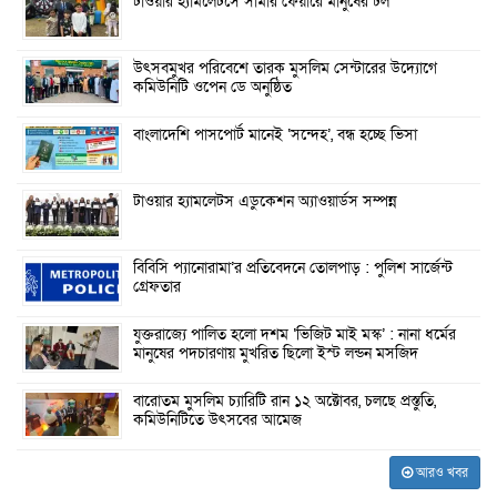
টাওয়ার হ্যামলেটসে সামার ফেয়ারে মানুষের ঢল
উৎসবমুখর পরিবেশে তারক মুসলিম সেন্টারের উদ্যোগে
কমিউনিটি ওপেন ডে অনুষ্ঠিত
বাংলাদেশি পাসপোর্ট মানেই ‘সন্দেহ’, বন্ধ হচ্ছে ভিসা
টাওয়ার হ্যামলেটস এডুকেশন অ্যাওয়ার্ডস সম্পন্ন
বিবিসি প্যানোরামা’র প্রতিবেদনে তোলপাড় : পুলিশ সার্জেন্ট
গ্রেফতার
যুক্তরাজ্যে পালিত হলো দশম ‘ভিজিট মাই মস্ক’ : নানা ধর্মের
মানুষের পদচারণায় মুখরিত ছিলো ইস্ট লন্ডন মসজিদ
বারোতম মুসলিম চ্যারিটি রান ১২ অক্টোবর, চলছে প্রস্তুতি,
কমিউনিটিতে উৎসবের আমেজ
আরও খবর