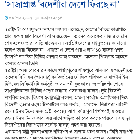
‘সাজাপ্রাপ্ত বিদেশীরা দেশে ফিরছে না’
প্রকাশিত হয়েছে : ১৪ অক্টোবর ২০১৫
স্বরাষ্ট্রমন্ত্রী আসাদুজ্জামান খান কামাল বলেছেন, দেশের বিভিন্ন কারাগারে
প্রায় এক হাজার বিদেশী বন্দি রয়েছেন। তাদের অনেকের সাজার মেয়াদ
শেষ হলেও তারা বাড়ি যাচ্ছেন না। সংশ্লিষ্ট দেশের রাষ্ট্রদুতদের জানানো
হলেও তারা নিচ্ছেন না। এছাড়া এ দেশে প্রায় ২ লাখ ১৪ হাজার ৭শত
বিদেশী নাগরিক বিভিন্ন পেশায় কাজ করছেন। অনেকে শিক্ষারত আছেন
বলেও জানান তিনি।
স্বরাষ্ট্রন্ত্রী আজ রোববার সকালে গাজীপুরের শফিপুরে আনসার একাডেমীতে
৩৩তম বিসিএস (আনসার) কর্মকর্তাদের মৌলিক প্রশিক্ষণ ও মাস্টার্স ইন
হিউমেন সিকিউরিটি কর্মসূচী ও সমাপনী কুচকাওয়াজ পরিদর্শন শেষে
সাংবাদিকদের বিভিন্ন প্রশ্নের জবাবে এসব কথা বলেন। দুই বিদেশী
নাগরিক হত্যার বিষয়ে স্বরাষ্ট্রমন্ত্রী বলেন, আমরা সর্বোচ্চ অগ্রাধিকার দিয়ে
বিদেশী হত্যার রহস্য উদঘাটনে কাজ করছি। আমাদের নিরাপত্তা বাহিনী
রহস্য উদঘাটনের জন্য চেষ্টা করছে। আশা করি খুব শিগগিরই এ হত্যা
রহস্য উদঘাটন ও কারা এর সাথে জড়িত তা বের করতে পারবো। এছাড়া
বিদেশীদের নিরাপত্তায় সর্বোচ্চ ব্যবস্থা গ্রহণ করা হয়েছে।
এর আগে মন্ত্রী কুচকাওয়াজ পরিদর্শন ও সালাম গ্রহণ করেন। তিনি সমাপনী
কুচকাওয়াজে অংশহগ্রহণকারীদের উদ্দেশ্যে বক্তব্য রাখেন। অনুষ্ঠানে