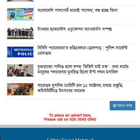
বাংলাদেশি পাসপোর্ট মানেই ‘সন্দেহ’, বন্ধ হচ্ছে ভিসা
টাওয়ার হ্যামলেটস এডুকেশন অ্যাওয়ার্ডস সম্পন্ন
বিবিসি প্যানোরামা’র প্রতিবেদনে তোলপাড় : পুলিশ সার্জেন্ট
গ্রেফতার
যুক্তরাজ্যে পালিত হলো দশম ‘ভিজিট মাই মস্ক’ : নানা ধর্মের
মানুষের পদচারণায় মুখরিত ছিলো ইস্ট লন্ডন মসজিদ
বারোতম মুসলিম চ্যারিটি রান ১২ অক্টোবর, চলছে প্রস্তুতি,
কমিউনিটিতে উৎসবের আমেজ
আরও খবর
To place an advert here,
Please call on 020 3540 0942