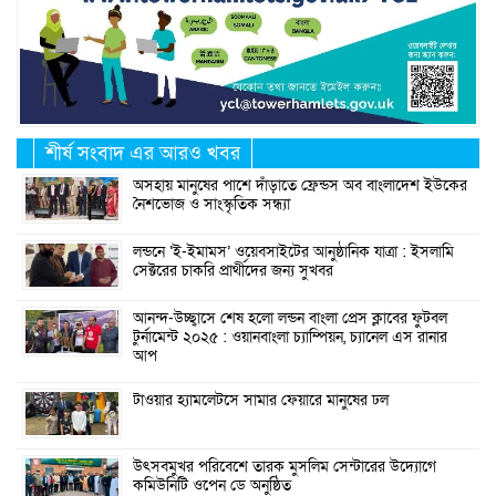
শীর্ষ সংবাদ এর আরও খবর
অসহায় মানুষের পাশে দাঁড়াতে ফ্রেন্ডস অব বাংলাদেশ ইউকের
নৈশভোজ ও সাংস্কৃতিক সন্ধ্যা
লন্ডনে ‘ই-ইমামস’ ওয়েবসাইটের আনুষ্ঠানিক যাত্রা : ইসলামি
সেক্টরের চাকরি প্রার্থীদের জন্য সুখবর
আনন্দ-উচ্ছ্বাসে শেষ হলো লন্ডন বাংলা প্রেস ক্লাবের ফুটবল
টুর্নামেন্ট ২০২৫ : ওয়ানবাংলা চ্যাম্পিয়ন, চ্যানেল এস রানার
আপ
টাওয়ার হ্যামলেটসে সামার ফেয়ারে মানুষের ঢল
উৎসবমুখর পরিবেশে তারক মুসলিম সেন্টারের উদ্যোগে
কমিউনিটি ওপেন ডে অনুষ্ঠিত