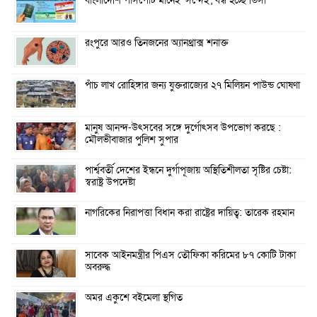
বাংলাদেশি পাসপোর্ট মানেই ‘সন্দেহ’, বন্ধ হচ্ছে ভিসা
রংপুরে আরও তিনজনের অ্যানথ্রাক্স শনাক্ত
পাঁচ লাখ রোহিঙ্গার জন‌্য যুক্তরা‌জ্যের ২৭ মিলিয়ন পাউন্ড ঘোষণা
মানুষ আনন্দ-উৎসবের সঙ্গে দুর্গোৎসব উপভোগ করছে :
মৌলভীবাজার পুলিশ সুপার
পার্শ্ববর্তী দেশের ইন্ধনে দুর্গাপূজায় অস্থিতিশীলতা সৃষ্টির চেষ্টা:
স্বরাষ্ট্র উপদেষ্টা
নাগরিকের নিরাপত্তা বিধান করা রাষ্ট্রের দায়িত্ব: তারেক রহমান
সাবেক আইনমন্ত্রীর পিএস তৌফিকা করিমের ৮৭ কোটি টাকা
অবরুদ্ধ
অমর একুশে বইমেলা স্থগিত