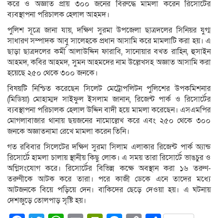
করে ও অজ্ঞাত প্রায় ৩০০ জনের বিরুদ্ধে মামলা করেন রিসোর্টের
ব্যবস্থাপনা পরিচালক হেলাল আহমদ।
পুলিশ সূত্রে জানা যায়, দক্ষিণ সুরমা উপজেলা ছাত্রদলের সিনিয়র যুগ্ম
সাধারণ সম্পাদক আবু সালেহকে প্রধান আসামি করে মামলাটি করা হয়। এ
ছাড়া ছাত্রদলের কর্মী আলাউদ্দিন ফারাবি, সানোয়ার বখত রাহিন, হুসাইন
আহমদ, কবির আহমদ, সুমন আহমদের নাম উল্লেখসহ অজ্ঞাত আসামি করা
হয়েছে ২৫০ থেকে ৩০০ জনকে।
বিষয়টি নিশ্চিত করেছেন সিলেট মেট্রোপলিটন পুলিশের উপকমিশনার
(মিডিয়া) মোহাম্মদ সাইফুল ইসলাম জানান, রিজেন্ট পার্ক ও রিসোর্টের
ব্যবস্থাপনা পরিচালক হেলাল উদ্দিন বাদী হয়ে মামলা করেছেন। এসএমপির
মোগলাবাজার থানায় ছয়জনের নামোল্লেখ করে এবং ২৫০ থেকে ৩০০
জনকে অজ্ঞাতনামা রেখে মামলা করেন তিনি।
গত রবিবার সিলেটের দক্ষিণ সুরমা সিলাম এলাকার রিজেন্ট পার্ক অ্যান্ড
রিসোর্টে হামলা চালায় স্থানীয় কিছু লোক। এ সময় তারা রিসোর্টে ভাঙচুর ও
অগ্নিসংযোগ করে। রিসোর্টের বিভিন্ন কক্ষে অবস্থান করা ১৬ তরুণ-
তরুণীকে আটক করে তারা। পরে কাজী ডেকে এনে তাদের মধ্যে
আটজনকে বিয়ে পড়িয়ে দেন। বাকিদের ছেড়ে দেওয়া হয়। এ ঘটনায়
দেশজুড়ে তোলপাড় সৃষ্টি হয়।