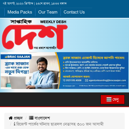
৭ই আগস্ট, ২০২৬ খ্রিস্টাব্দ | ২৩শে শ্রাবণ, ১৪৩৩ বঙ্গাব্দ
Media Packs
Our Team
Contact Us
মেনু
প্রচ্ছদ
বাংলাদেশ
রিজেন্ট পার্কের ঘটনায় ছাত্রদল নেতাসহ ৩০০ জন আসামী