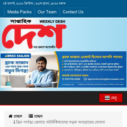
৬ই আগস্ট, ২০২৬ খ্রিস্টাব্দ | ২২শে শ্রাবণ, ১৪৩৩ বঙ্গাব্দ
Media Packs
Our Team
Contact Us
মেনু
প্রচ্ছদ
প্রচ্ছদ
তিন পার্বত্য জেলায় অনির্দিষ্টকালের সড়ক অবরোধের ঘোষণা