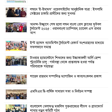
লন্ডনে ‘ই-ইমামস’ ওয়েবসাইটের আনুষ্ঠানিক যাত্রা : ইসলামি
সেক্টরের চাকরি প্রার্থীদের জন্য সুখবর
আনন্দ-উচ্ছ্বাসে শেষ হলো লন্ডন বাংলা প্রেস ক্লাবের ফুটবল
টুর্নামেন্ট ২০২৫ : ওয়ানবাংলা চ্যাম্পিয়ন, চ্যানেল এস রানার
আপ
ইস্ট হ্যান্ডস ব্যাডমিন্টন টুর্নামেন্ট রেকর্ড অংশগ্রহণের মাধ্যমে
সফলভাবে সমাপ্ত
টাওয়ার হ্যামলেটসে শিশুদের জন্য উচ্চাকাঙ্ক্ষী আর্লি হেল্প
স্ট্র্যাটেজি চালু : গর্ভাবস্থা থেকে প্রাপ্তবয়স্ক হওয়া পর্যন্ত
পরিবারকে সহায়তা
শাহেদ রাহমান সম্পাদিত ম্যাগাজিন ও কাব্যসংকলন প্রকাশ
এমসিএর দ্বি-বার্ষিক সাধারণ সভা ও নির্বাচন সম্পন্ন
বাংলাদেশ খেলাফত মজলিস যুক্তরাজ্যের লীডস ও ব্রাডফোর্ড
শাখার নতুন কমিটি গঠন