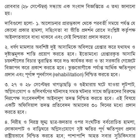
রোববার (২৮ সেপ্টেম্বর) সন্ধ্যায় এক সংবাদ বিজ্ঞপ্তিতে এ তথ্য জানানো
হয়।
দাবিগুলো হলো- ১. আলোচনার প্রারম্ভকাল থেকে পরবর্তী সময়ে পর্যন্ত যে
কোনো প্রকার হামলা, সহিংসতা বা ভীতি প্রদর্শন রোধে সংশ্লিষ্ট কর্তৃপক্ষ
আইনগতভাবে বাধ্য থাকবে এবং সেই নিশ্চয়তা প্রদান করবে।
২. ধর্ষণ মামলার অবশিষ্ট দুই আসামিকে অবিলম্বে গ্রেপ্তার করে যথাযথ ও
দৃষ্টান্তমূলক শাস্তি প্রয়োগ করতে হবে। ইতোমধ্যে গ্রেপ্তারকৃত আসামি
চয়নশীলের বিচার ত্বরান্বিত করে দণ্ড কার্যকর করা ও তা সরকারি গেজেটে
বিজ্ঞাপন করে প্রকাশ করতে হবে। ভুক্তভোগীকে পর্যাপ্ত আর্থিক ক্ষতিপূরণ
প্রদান এবং পূর্ণাঙ্গ পুনর্বাসন (rehabilitation) নিশ্চিত করতে হবে।
৩. ২৭ ও ২৮ সেপ্টেম্বর খাগড়াছড়ি ও গুইমারায় ঘটে যাওয়া লুটপাট,
অগ্নিসংযোগ ও গুলিবর্ষণের ঘটনাসহ সমস্ত ঘটনার সাথে জড়িতদের বিরুদ্ধে
নিরপেক্ষ সংবেদনশীল আইনানুগ তদন্ত নিশ্চিত করতে হবে। এই বিষয়ে
একটি অফিসিয়াল তদন্ত প্রতিবেদন আমাদের ৩০ দিনের মধ্যে প্রদান
করতে হবে।
৪. নিরীহ ও নিরস্ত্র জুম্ম ছাত্র-জনতার ওপর সংঘটিত বর্বরোচিত হামলা,
দোকানপাট ও বাড়িঘরে অগ্নিসংযোগে সৃষ্ট ক্ষতির পূর্ণ ক্ষতিপূরণ প্রদান
রাষ্ট্রীয়ভাবে নিশ্চিত করতে হবে; পাশাপাশি আহত সবার সুচিকিৎসার