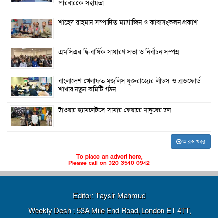
পরিবারকে সহায়তা
শাহেদ রাহমান সম্পাদিত ম্যাগাজিন ও কাব্যসংকলন প্রকাশ
এমসিএর দ্বি-বার্ষিক সাধারণ সভা ও নির্বাচন সম্পন্ন
বাংলাদেশ খেলাফত মজলিস যুক্তরাজ্যের লীডস ও ব্রাডফোর্ড
শাখার নতুন কমিটি গঠন
টাওয়ার হ্যামলেটসে সামার ফেয়ারে মানুষের ঢল
আরও খবর
To place an advert here,
Please call on 020 3540 0942
Editor: Taysir Mahmud
Weekly Desh : 53A Mile End Road, London E1 4TT,