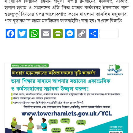
সাংবাদিক জিয়াউর রহমান প্রমুখ। সভায় রমজানের ফজিলত, যাকাত,
হালাল-হারাম ও সন্তানদের প্রতি পিতা-মাতার কর্তব্যসহ ইসলামের নানা
গুরুত্বপূর্ণ বিষয়ের ওপর আলোকপাত করেন মাওলানা তাসলিম মজুমদার।
পরে বুড়ারগোল জামে মসজিদের ফান্ডরাইজিং করা হয়। সংবাদ বিজ্ঞপ্তি
Facebook
Twitter
WhatsApp
Email
PrintFriendly
Messenger
Copy
Share
Link