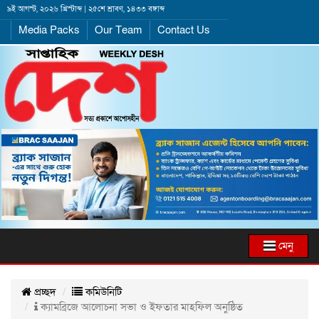
৯ই আগস্ট, ২০২৬ খ্রিস্টাব্দ | ২৫শে শ্রাবণ, ১৪৩৩ বঙ্গাব্দ
Media Packs
Our Team
Contact Us
মেনু
প্রচ্ছদ
কমিউনিটি
ক্যামব্রিজে আলোচনা সভা ও ইফতার মাহফিল অনুষ্ঠিত