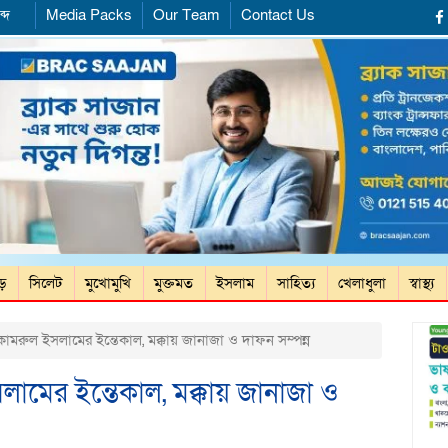
্দ
Media Packs
Our Team
Contact Us
ড়ে
সিলেট
মুখোমুখি
মুক্তমত
ইসলাম
সাহিত্য
খেলাধুলা
স্বাস্থ্য
ামরুল ইসলামের ইন্তেকাল, মক্কায় জানাজা ও দাফন সম্পন্ন
লামের ইন্তেকাল, মক্কায় জানাজা ও