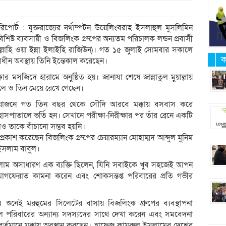
িপোর্ট : যুক্তরাজ্যের নর্থাম্পটন উয়েলিংবরাহ ইসলাহুল মুসলিমিন
িষ্ট ব্যবসায়ী ও বিজলিংক গ্রুপের অন্যতম পরিচালক লন্ডন প্রবাসী
্লাহি ওয়া ইন্না ইলাইহি রাজিউন)। গত ১৫ জুলাই সোমবার সকালে
ক
ীন অবস্থায় তিনি ইন্তেকাল করেছেন।
 মসজিদে হারামে অনুষ্ঠিত হয়। জানাযা শেষে জান্নাতুল মুয়াল্লায়
ছেলে ও তিন মেয়ে রেখে গেছেন।
প্রয়োজনে গত তিন বছর থেকে সৌদি আরবে মক্কায় বসবাস করে
পাতালে ভর্তি হন। সেখানে পরীক্ষা-নিরীক্ষার পর তাঁর ব্রেনে একটি
ও তাকে বাঁচানো সম্ভব হয়নি।
কাশ করেছেন বিজলিংক গ্রুপের চেয়ারম্যান মোহাম্মদ আব্দুল মুনিম
 ইসলাম বাবুল।
লাম অসাধারণ এক ব্যক্তি ছিলেন, যিনি সবাইকে খুব সহজেই আপন
মাগফেরাত কামনা করেন এবং শোকসন্তপ্ত পরিবারের প্রতি গভীর
শুনেই মরহুমের সিলেটের বাসায় বিজলিংক গ্রুপের ব্যবস্থাপনা
ল পরিবারের অন্যান্য সদস্যদের সাথে দেখা করেন এবং সমবেদনা
নেরা বর্তমানে মক্কায় অবস্থান করছেন। হাফেজ কামরুল ইসলামের দেশের