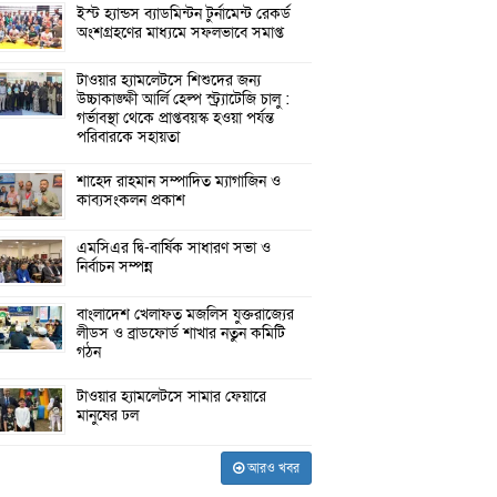
ইস্ট হ্যান্ডস ব্যাডমিন্টন টুর্নামেন্ট রেকর্ড
অংশগ্রহণের মাধ্যমে সফলভাবে সমাপ্ত
টাওয়ার হ্যামলেটসে শিশুদের জন্য
উচ্চাকাঙ্ক্ষী আর্লি হেল্প স্ট্র্যাটেজি চালু :
গর্ভাবস্থা থেকে প্রাপ্তবয়স্ক হওয়া পর্যন্ত
পরিবারকে সহায়তা
শাহেদ রাহমান সম্পাদিত ম্যাগাজিন ও
কাব্যসংকলন প্রকাশ
এমসিএর দ্বি-বার্ষিক সাধারণ সভা ও
নির্বাচন সম্পন্ন
বাংলাদেশ খেলাফত মজলিস যুক্তরাজ্যের
লীডস ও ব্রাডফোর্ড শাখার নতুন কমিটি
গঠন
টাওয়ার হ্যামলেটসে সামার ফেয়ারে
মানুষের ঢল
আরও খবর