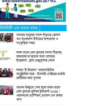
মিউনিটি এর আরও খবর
অসহায় মানুষের পাশে দাঁড়াতে ফ্রেন্ডস
অব বাংলাদেশ ইউকের নৈশভোজ ও
সাংস্কৃতিক সন্ধ্যা
লন্ডন বাংলা প্রেস ক্লাবের সদস্য মিছবাহ
জামালের মা হুসনে আরা বেগমের
ইন্তেকাল : ক্লাব নেতৃবৃন্দের শোক
লন্ডনে ‘ই-ইমামস’ ওয়েবসাইটের
আনুষ্ঠানিক যাত্রা : ইসলামি সেক্টরের চাকরি
প্রার্থীদের জন্য সুখবর
আনন্দ-উচ্ছ্বাসে শেষ হলো লন্ডন বাংলা
প্রেস ক্লাবের ফুটবল টুর্নামেন্ট ২০২৫ :
ওয়ানবাংলা চ্যাম্পিয়ন, চ্যানেল এস রানার
আপ