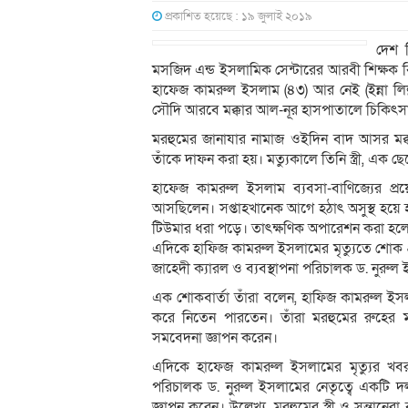
প্রকাশিত হয়েছে : ১৯ জুলাই ২০১৯
দেশ র
মসজিদ এন্ড ইসলামিক সেন্টারের আরবী শিক্ষক বিশ
হাফেজ কামরুল ইসলাম (৪৩) আর নেই (ইন্না লিল
সৌদি আরবে মক্কার আল-নূর হাসপাতালে চিকিৎসাধ
মরহুমের জানাযার নামাজ ওইদিন বাদ আসর মক্কার
তাঁকে দাফন করা হয়। মত্যুকালে তিনি স্ত্রী, এক 
হাফেজ কামরুল ইসলাম ব্যবসা-বাণিজ্যের 
আসছিলেন। সপ্তাহখানেক আগে হঠাৎ অসুস্থ হয়ে হাস
টিউমার ধরা পড়ে। তাৎক্ষণিক অপারেশন করা হলে
এদিকে হাফিজ কামরুল ইসলামের মৃত্যুতে শোক প্র
জাহেদী ক্যারল ও ব্যবস্থাপনা পরিচালক ড. নুরুল
এক শোকবার্তা তাঁরা বলেন, হাফিজ কামরুল ইস
করে নিতেন পারতেন। তাঁরা মরহুমের রুহের 
সমবেদনা জ্ঞাপন করেন।
এদিকে হাফেজ কামরুল ইসলামের মৃত্যুর খবর 
পরিচালক ড. নুরুল ইসলামের নেতৃত্বে একটি দ
জ্ঞাপন করেন। উল্লেখ্য, মরহুমের স্ত্রী ও সন্তা