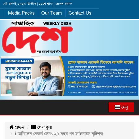
৬ই আগস্ট, ২০২৬ খ্রিস্টাব্দ | ২২শে শ্রাবণ, ১৪৩৩ বঙ্গাব্দ
Media Packs
Our Team
Contact Us
মেনু
প্রচ্ছদ
খেলাধুলা
অজিদের রেকর্ড ভেঙে ২৭ বছর পর ফাইনালে বৃটিশরা