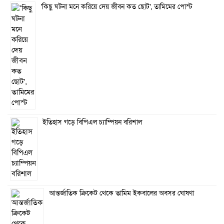
‘কিছু ঘটনা মনে করিয়ে দেয় জীবন কত ছোট’, তামিমের পোস্ট
ইতিহাস গড়ে বিপিএল চ্যাম্পিয়ন বরিশাল
আন্তর্জাতিক ক্রিকেট থেকে তামিম ইকবালের অবসর ঘোষণা