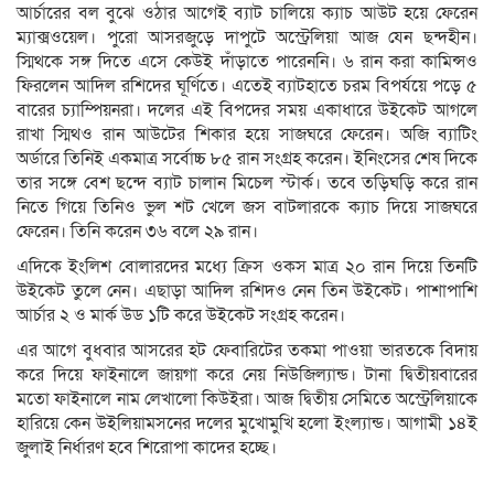
আর্চারের বল বুঝে ওঠার আগেই ব্যাট চালিয়ে ক্যাচ আউট হয়ে ফেরেন
ম্যাক্সওয়েল। পুরো আসরজুড়ে দাপুটে অস্ট্রেলিয়া আজ যেন ছন্দহীন।
স্মিথকে সঙ্গ দিতে এসে কেউই দাঁড়াতে পারেননি। ৬ রান করা কামিন্সও
ফিরলেন আদিল রশিদের ঘূর্ণিতে। এতেই ব্যাটহাতে চরম বিপর্যয়ে পড়ে ৫
বারের চ্যাম্পিয়নরা। দলের এই বিপদের সময় একাধারে উইকেট আগলে
রাখা স্মিথও রান আউটের শিকার হয়ে সাজঘরে ফেরেন। অজি ব্যাটিং
অর্ডারে তিনিই একমাত্র সর্বোচ্চ ৮৫ রান সংগ্রহ করেন। ইনিংসের শেষ দিকে
তার সঙ্গে বেশ ছন্দে ব্যাট চালান মিচেল স্টার্ক। তবে তড়িঘড়ি করে রান
নিতে গিয়ে তিনিও ভুল শট খেলে জস বাটলারকে ক্যাচ দিয়ে সাজঘরে
ফেরেন। তিনি করেন ৩৬ বলে ২৯ রান।
এদিকে ইংলিশ বোলারদের মধ্যে ক্রিস ওকস মাত্র ২০ রান দিয়ে তিনটি
উইকেট তুলে নেন। এছাড়া আদিল রশিদও নেন তিন উইকেট। পাশাপাশি
আর্চার ২ ও মার্ক উড ১টি করে উইকেট সংগ্রহ করেন।
এর আগে বুধবার আসরের হট ফেবারিটের তকমা পাওয়া ভারতকে বিদায়
করে দিয়ে ফাইনালে জায়গা করে নেয় নিউজিল্যান্ড। টানা দ্বিতীয়বারের
মতো ফাইনালে নাম লেখালো কিউইরা। আজ দ্বিতীয় সেমিতে অস্ট্রেলিয়াকে
হারিয়ে কেন উইলিয়ামসনের দলের মুখোমুখি হলো ইংল্যান্ড। আগামী ১৪ই
জুলাই নির্ধারণ হবে শিরোপা কাদের হচ্ছে।