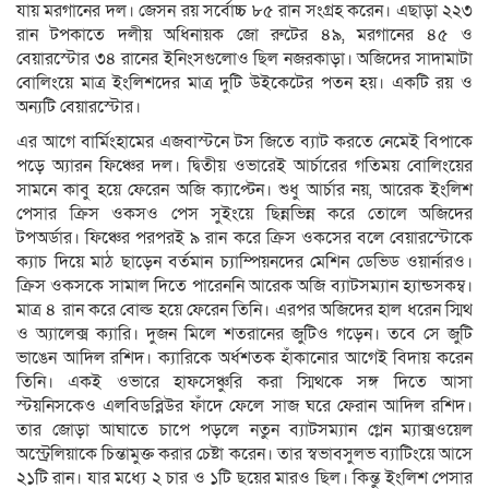
যায় মরগানের দল। জেসন রয় সর্বোচ্চ ৮৫ রান সংগ্রহ করেন। এছাড়া ২২৩
রান টপকাতে দলীয় অধিনায়ক জো রুটের ৪৯, মরগানের ৪৫ ও
বেয়ারস্টোর ৩৪ রানের ইনিংসগুলোও ছিল নজরকাড়া। অজিদের সাদামাটা
বোলিংয়ে মাত্র ইংলিশদের মাত্র দুটি উইকেটের পতন হয়। একটি রয় ও
অন্যটি বেয়ারস্টোর।
এর আগে বার্মিংহামের এজবাস্টনে টস জিতে ব্যাট করতে নেমেই বিপাকে
পড়ে অ্যারন ফিঞ্চের দল। দ্বিতীয় ওভারেই আর্চারের গতিময় বোলিংয়ের
সামনে কাবু হয়ে ফেরেন অজি ক্যাপ্টেন। শুধু আর্চার নয়, আরেক ইংলিশ
পেসার ক্রিস ওকসও পেস সুইংয়ে ছিন্নভিন্ন করে তোলে অজিদের
টপঅর্ডার। ফিঞ্চের পরপরই ৯ রান করে ক্রিস ওকসের বলে বেয়ারস্টোকে
ক্যাচ দিয়ে মাঠ ছাড়েন বর্তমান চ্যাম্পিয়নদের মেশিন ডেভিড ওয়ার্নারও।
ক্রিস ওকসকে সামাল দিতে পারেননি আরেক অজি ব্যাটসম্যান হ্যান্ডসকম্ব।
মাত্র ৪ রান করে বোল্ড হয়ে ফেরেন তিনি। এরপর অজিদের হাল ধরেন স্মিথ
ও অ্যালেক্স ক্যারি। দুজন মিলে শতরানের জুটিও গড়েন। তবে সে জুটি
ভাঙেন আদিল রশিদ। ক্যারিকে অর্ধশতক হাঁকানোর আগেই বিদায় করেন
তিনি। একই ওভারে হাফসেঞ্চুরি করা স্মিথকে সঙ্গ দিতে আসা
স্টয়নিসকেও এলবিডব্লিউর ফাঁদে ফেলে সাজ ঘরে ফেরান আদিল রশিদ।
তার জোড়া আঘাতে চাপে পড়লে নতুন ব্যাটসম্যান গ্লেন ম্যাক্সওয়েল
অস্ট্রেলিয়াকে চিন্তামুক্ত করার চেষ্টা করেন। তার স্বভাবসুলভ ব্যাটিংয়ে আসে
২১টি রান। যার মধ্যে ২ চার ও ১টি ছয়ের মারও ছিল। কিন্তু ইংলিশ পেসার