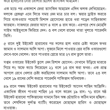
করে ইনিংসের সেরা বোলার ছিলেন তাসকিন আহমেদ।
এক ম্যাচ পর একাদশে ফেরা তাসকিন আহমেদ এদিন ঝলক দেখিয়েছেন।
দলকে ব্রেকথ্রু এনে দিতে সময় নেন মাত্র চার বল। স্কয়ার ড্রাইভ করতে
গিয়ে ব্যকওয়াড পয়েন্টে রিশাদ হোসেনের হাতে ধরা পড়েন সাহিবজাদা
ফারহান। সাজঘরে ফেরার আগে ৪ বলে ৪ রান করে। এরপরে শেখ মেহেদি
সাইম আইয়ুবকে ফিরিয়ে দেন। ৩ বল খেলে রানের খাতা খুলতে পারেননি
তিনি।
৫ রানে দুই উইকেট হারানোর পর দলের হাল ধরার চেষ্টা করেন ফখর
জামান ও সালমান আলি আগা। দুজনে মিলে পাওয়ার প্লের বাকি ওভারগুলো
দেখে-শুনে খেলেন। তবে পাওয়ার প্লেতে মাত্র ২৭ রান তুলে তারা।
সপ্তম ওভারের উইকেট তুলে নেন রিশাদ হোসেন। সেখানে উড়িয়ে মারতে
গিয়ে লং অফে ক্যাচ দিয়েছেন ২১ বলে ১৩ রান করা ফখর। এক প্রান্ত
আগলে রেখে খেলার চেষ্টা করছিলেন সালমান আলি আগা। তবে ২৩ বল
খেলে ১৯ রানের বেশি করতে পারেননি পাকিস্তান অধিনায়ক।
৪৯ রানে পঞ্চম উইকেট হারানোর পর উইকেটে আসেন শাহিন আফ্রিদি।
একাধিক জীবন পাওয়া শাহিন ১৩ বলে করেন ১৯ রান। ৭১ রানে ষষ্ঠ
উইকেট হারানো পাকিস্তানের সামনে তিন অঙ্ক ছোঁয়াটাও কঠিন মনে হচ্ছিল।
তবে শেষদিকে দুর্দান্ত ব্যাটিং করেছেন মোহাম্মদ হারিস ও মোহাম্মদ
নাওয়াজ।