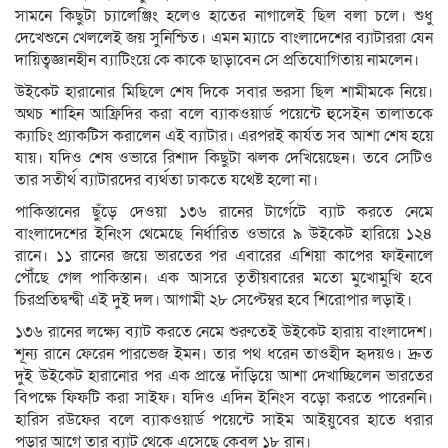
সামনে কিছুটা চ্যালেঞ্জিং হলেও হাতের নাগালেই ছিল বলা চলে। শুধু
দেখেশুনে খেললেই জয় সুনিশ্চিত। এমন ম্যাচে বাংলাদেশের ব্যাটাররা যেন
দায়িত্বজ্ঞানহীন ব্যাটিংয়ে কে কাকে ছাড়াবেন সে প্রতিযোগিতায় নামলেন।
উইকেট হারানোর মিছিলে শেষ দিকে সবার ভরসা ছিল শামীমকে নিয়ে।
অথচ শাহিন আফ্রিদির করা বলে ব্যাকওয়ার্ড পয়েন্টে হুসেইন তালাতকে
ক্যাচিং প্র্যাকটিস করালেন এই ব্যাটার। এরপরই কার্যত সব আশা শেষ হয়ে
যায়। যদিও শেষ ওভারে রিশাদ কিছুটা ঝলক দেখিয়েছেন। তবে সেটিও
তার সতীর্থ ব্যাটারদের ব্যর্থতা ঢাকতে যথেষ্ট হলো না।
পাকিস্তানের ছুঁড়ে দেওয়া ১৩৬ রানের টার্গেটে ব্যাট করতে নেমে
বাংলাদেশের ইনিংস থেমেছে নির্ধারিত ওভারে ৯ উইকেট হারিয়ে ১২৪
রানে। ১১ রানের জয়ে ভারতের পর এবারের এশিয়া কাপের ফাইনালে
পৌঁছে গেল পাকিস্তান। এক আসরে তৃতীয়বারের মতো মুখোমুখি হবে
চিরপ্রতিদ্বন্দ্বী এই দুই দল। আগামী ২৮ সেপ্টেম্বর হবে শিরোপার লড়াই।
১৩৬ রানের লক্ষ্যে ব্যাট করতে নেমে শুরুতেই উইকেট হারায় বাংলাদেশ।
শূন্য রানে ফেরেন পারভেজ ইমন। তার পথ ধরেন তাওহীদ হৃদয়ও। দ্রুত
দুই উইকেট হারানোর পর এক প্রান্তে দাঁড়িয়ে আশা দেখাচ্ছিলেন ভারতের
বিপক্ষে ফিফটি করা সাইফ। যদিও এদিন ইনিংস বড়ো করতে পারেননি।
হারিস রউফের বলে ব্যাকওয়ার্ড পয়েন্টে সাইম আইয়ুবের হাতে ধরার
পড়ার আগে তার ব্যাট থেকে এসেছে কেবল ১৮ রান।