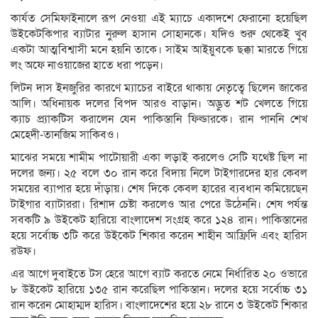
কার্যত সেমিফাইনালে রূপ নেওয়া এই ম্যাচে একাদশে ফেরানো হয়েছিল
উইকেটকিপার ব্যাটার নুরুল হাসান সোহানকে। যদিও শুরু থেকেই খুব
একটা আত্মবিশ্বাসী মনে হয়নি তাকে। সাইম আইয়ুবকে ছক্কা মারতে গিয়ে
লং অফে নাওয়াজের হাতে ধরা পড়েন।
লিটন দাস ইনজুরির কারণে ম্যাচের বাইরে থাকায় নেতৃত্বে ছিলেন জাকের
আলি। অধিনায়ক দলের বিপদ আরও বাড়ান। অদ্ভুত শট খেলতে গিয়ে
ক্যাচ প্র্যাকটিস করালেন যেন পাকিস্তানি ফিল্ডারকে। রান পাননি শেখ
মেহেদী-তানজিম সাকিবও।
মাঝের সময়ে শামীম পাটোয়ারী একা লড়াই করলেও সেটি যথেষ্ট ছিল না
দলের জন্য। ২৫ বলে ৩০ রান করে বিদায় নিলে টাইগারদের হার কেবল
সময়ের ব্যাপার হয়ে দাঁড়ায়। শেষ দিকে কেবল হারের ব্যবধান কমিয়েছেন
টাইগার ব্যাটাররা। রিশাদ চেষ্টা করলেও আর পেরে উঠেননি। শেষ পর্যন্ত
সবকটি ৯ উইকেট হারিয়ে বাংলাদেশ সংগ্রহ করে ১২৪ রান। পাকিস্তানের
হয়ে সর্বোচ্চ ৩টি করে উইকেট শিকার করেন শাহীন আফ্রিদি এবং হারিস
রউফ।
এর আগে দুবাইতে টস হেরে আগে ব্যাট করতে নেমে নির্ধারিত ২০ ওভারে
৮ উইকেট হারিয়ে ১৩৫ রান করেছিল পাকিস্তান। দলের হয়ে সর্বোচ্চ ৩১
রান করেন মোহাম্মদ হারিস। বাংলাদেশের হয়ে ২৮ রানে ৩ উইকেট শিকার