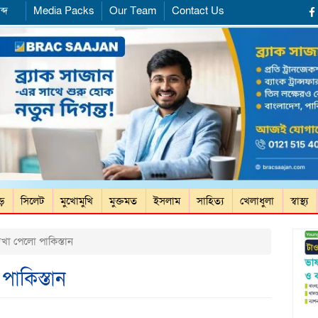
ব্দ
Media Packs
Our Team
Contact Us
ড়ে
সিলেট
মুখোমুখি
মুক্তমত
ইসলাম
সাহিত্য
খেলাধুলা
স্বাস্থ্য
া পেলো পাকিস্তান
াকিস্তান