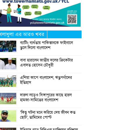
েলাধুলা এর আরও খবর
ব্যাটিং ব্যর্থতায় পাকিস্তানকে ফাইনালে
তুলে দিলো বাংলাদেশ
বাবা হারালেন জাতীয় দলের ক্রিকেটার
এবাদত হোসেন চৌধুরী
এশিয়া কাপে বাংলাদেশ, ঋতুপর্ণাদের
ইতিহাস
দারুণ লড়েও সিঙ্গাপুরের কাছে হারল
হামজা-সামিতের বাংলাদেশ
‘কিছু ঘটনা মনে করিয়ে দেয় জীবন কত
ছোট’, তামিমের পোস্ট
ইতিহাস গড়ে বিপিএল চ্যাম্পিয়ন বরিশাল