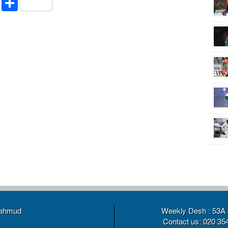
riendly
ssenger
Copy
Share
Link
Mahmud
Weekly Desh : 53A 
Contact us: 020 35