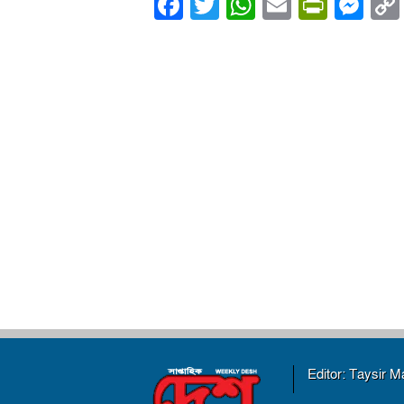
Facebook
Twitter
WhatsApp
Email
PrintF
Me
Editor: Taysir 