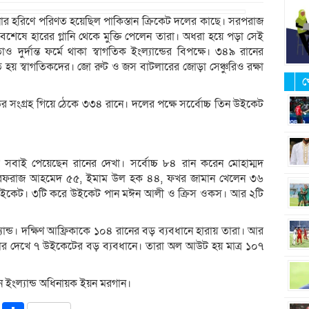
োনার হরিণে পরিণত হয়েছিল পাকিস্তান ক্রিকেট দলের কাছে। সরপরাজ
েষে হারের গ্লানি থেকে মুক্তি পেলেন তারা। অধরা হয়ে পড়া সেই
 দুর্দান্ত ফর্মে থাকা স্বাগতিক ইংল্যান্ডের বিপক্ষে। ৩৪৯ রানের
তে হয় স্বাগতিকদের। জো রুট ও জস বাটলারের জোড়া সেঞ্চুরিও রক্ষা
খ
ন্ডের সংগ্রহ গিয়ে ঠেকে ৩৩৪ রানে। দলের পক্ষে সর্বেোচ্চ তিন উইকেট
রা সবাই পেয়েছেন রানের দেখা। সর্বোচ্চ ৮৪ রান করেন মোহাম্মদ
রফরাজ আহমেদ ৫৫, ইমাম উল হক ৪৪, ফখর জামান খেলেন ৩৬
 উইকেট। ৩টি করে উইকেট পান মঈন আলী ও ক্রিস ওকস। আর ২টি
যান্ড। দক্ষিণ আফ্রিকাকে ১০৪ রানের বড় ব্যবধানে হারায় তারা। আর
্ষে হার দেখে ৭ উইকেটের বড় ব্যবধানে। তারা অল আউট হয় মাত্র ১০৭
েন ইংল্যান্ড অধিনায়ক ইয়ন মরগান।