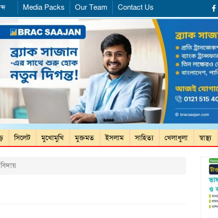
ব্দ
Media Packs
Our Team
Contact Us
ড়ে
সিলেট
মুখোমুখি
মুক্তমত
ইসলাম
সাহিত্য
খেলাধুলা
স্বাস্থ্য
 বিদায়