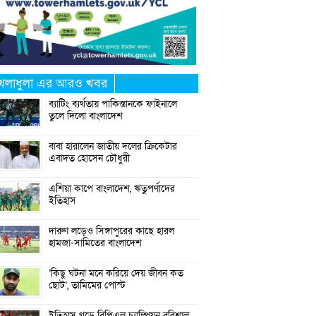
েলাধুলা এর আরও খবর
ব্যাটিং ব্যর্থতায় পাকিস্তানকে ফাইনালে
তুলে দিলো বাংলাদেশ
বাবা হারালেন জাতীয় দলের ক্রিকেটার
এবাদত হোসেন চৌধুরী
এশিয়া কাপে বাংলাদেশ, ঋতুপর্ণাদের
ইতিহাস
দারুণ লড়েও সিঙ্গাপুরের কাছে হারল
হামজা-সামিতের বাংলাদেশ
‘কিছু ঘটনা মনে করিয়ে দেয় জীবন কত
ছোট’, তামিমের পোস্ট
ইতিহাস গড়ে বিপিএল চ্যাম্পিয়ন বরিশাল