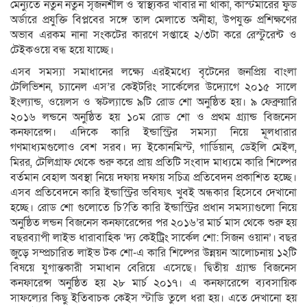
মেন্যুতে নতুন নতুন সৃজনশীল ও স্বাস্থ্যকর খাবার না থাকা, কাস্টমারের ফুড
অর্ডারে প্রযুক্তি বিপ্লবের সঙ্গে তাল মেলাতে অনীহা, উপযুক্ত প্রশিক্ষণের
অভাব এরকম নানা সংকটের কারণে সপ্তাহে ২/৩টা করে রেস্টুরেন্ট ও
টেইকওয়ে বন্ধ হয়ে যাচ্ছে।
এসব সমস্যা সমাধানের লক্ষ্যে এরইমধ্যে বৃটেনের জনপ্রিয় বাংলা
টেলিভিশন, চ্যানেল এস’র কেইটরিং সার্কেলের উদ্যোগে ২০১৫ সালে
ইংল্যান্ড, ওয়েলস ও স্কটল্যান্ডে ৯টি রোড শো অনুষ্ঠিত হয়। ৯ ফেব্রুয়ারি
২০১৬ লন্ডনে অনুষ্ঠিত হয় ১০ম রোড শো ও প্রথম গ্র্যান্ড বিজনেস
কনফারেন্স। এদিকে কারি ইন্ডাস্ট্রির সমস্যা নিয়ে মূলধারার
গণমাধ্যমগুলোও বেশ সরব। দ্য ইকোনমিস্ট, গার্ডিয়ান, ডেইলি মেইল,
মিরর, টেলিগ্রাফ থেকে শুরু করে প্রায় প্রতিটি সংবাদ মাধ্যমে কারি শিল্পের
বর্তমান বেহাল অবস্থা নিয়ে দফায় দফায় সচিত্র প্রতিবেদন প্রকাশিত হচ্ছে।
এসব প্রতিবেদনে কারি ইন্ডাস্ট্রির ভবিষ্যৎ খুবই অন্ধকার হিসেবে দেখানো
হচ্ছে। রোড শো গুলোতে চি?িত কারি ইন্ডাস্ট্রির প্রধান সমস্যাগুলো নিয়ে
অনুষ্ঠিত লন্ডন বিজনেস কনফারেন্সের পর ২০১৬’র মার্চ মাস থেকে শুরু হয়
বছরব্যাপী লাইভ ধারাবাহিক ‘দ্য কেইট্রিং সার্কেল শো: সিজন ওয়ান’। বছর
জুড়ে সম্প্রচারিত লাইভ টক শো-এ কারি শিল্পের উন্নয়ন আলোচনায় ১২টি
বিষয়ে যুগান্তকারী সমাধান বেরিয়ে এসেছে। দ্বিতীয় গ্র্যান্ড বিজনেস
কনফারেন্স অনুষ্ঠিত হয় ২৮ মার্চ ২০১৭। এ কনফারেন্সে ব্যবসায়িক
সাফল্যের কিছু ইতিবাচক কেইস স্টাডি তুলে ধরা হয়। এতে দেখানো হয়