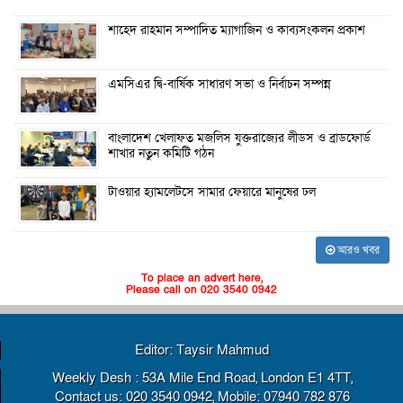
শাহেদ রাহমান সম্পাদিত ম্যাগাজিন ও কাব্যসংকলন প্রকাশ
এমসিএর দ্বি-বার্ষিক সাধারণ সভা ও নির্বাচন সম্পন্ন
বাংলাদেশ খেলাফত মজলিস যুক্তরাজ্যের লীডস ও ব্রাডফোর্ড
শাখার নতুন কমিটি গঠন
টাওয়ার হ্যামলেটসে সামার ফেয়ারে মানুষের ঢল
আরও খবর
To place an advert here,
Please call on 020 3540 0942
Editor: Taysir Mahmud
Weekly Desh : 53A Mile End Road, London E1 4TT,
Contact us: 020 3540 0942, Mobile: 07940 782 876