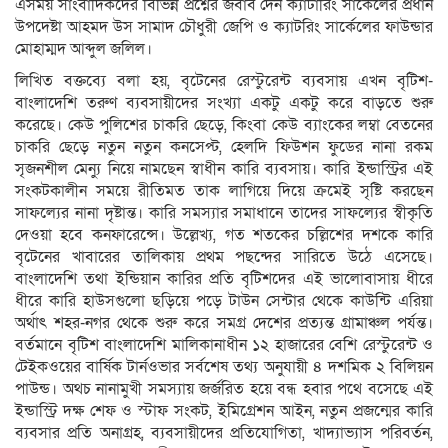
এসময় সাংবাদিকদের বিভিন্ন প্রশ্নের জবাব দেন ক্যাটারিং সার্কেলের প্রধান
উপদেষ্টা আহমদ উস সামাদ চৌধুরী জেপি ও ক্যাটরিং সার্কেলের ফাউন্ডার
মোহাম্মদ আব্দুল জলিল।
লিখিত বক্তব্যে বলা হয়, বৃটেনের রেস্টুরেন্ট ব্যবসায় এখন বৃটিশ-
বাংলাদেশি তরুণ ব্যবসায়ীদের সংখ্যা একটু একটু করে বাড়তে শুরু
করেছে। কেউ পুলিশের চাকরি ছেড়ে, কিংবা কেউ ব্যাংকের লম্বা বেতনের
চাকরি ছেড়ে নতুন নতুন কনসেপ্ট, হেলদি ফিউশন ফুডের নানা রকম
সৃজনশীল মেন্যু নিয়ে নামছেন স্বাধীন কারি ব্যবসায়। কারি ইন্ডাস্ট্রির এই
সংকটকালীন সময়ে রীতিমত তাক লাগিয়ে দিয়ে ক্রমেই সৃষ্টি করছেন
সাফল্যের নানা দৃষ্টান্ত। কারি সমস্যার সমাধানে তাদের সাফল্যের স্বীকৃতি
দেওয়া হবে কনফারেন্সে। উল্লেখ্য, গত শতকের চল্লিশের দশকে কারি
বৃটেনের খাবারের তালিকায় প্রথম পছন্দের সারিতে উঠে এসেছে।
বাংলাদেশি তথা ইন্ডিয়ান কারির প্রতি বৃটিশদের এই ভালোবাসায় ধীরে
ধীরে কারি হাউসগুলো ছড়িয়ে পড়ে টাউন সেন্টার থেকে কাউন্টি এরিয়া
অর্থাৎ শহর-নগর থেকে শুরু করে সমগ্র দেশের প্রত্যন্ত গ্রামাঞ্চল পর্যন্ত।
বর্তমানে বৃটিশ বাংলাদেশি মালিকানাধীন ১২ হাজারের বেশি রেস্টুরেন্ট ও
টেইকওয়ের বার্ষিক টার্নওভার সর্বশেষ তথ্য অনুযায়ী ৪ দশমিক ২ বিলিয়ন
পাউন্ড। অথচ নানামুখী সমস্যায় জর্জরিত হয়ে বন্ধ হবার পথে বসেছে এই
ইন্ডাস্ট্রি দক্ষ শেফ ও স্টাফ সংকট, ইমিগ্রেশন আইন, নতুন প্রজন্মের কারি
ব্যবসার প্রতি অনাগ্রহ, ব্যবসায়ীদের প্রতিযোগিতা, খাদ্যাভ্যাস পরিবর্তন,