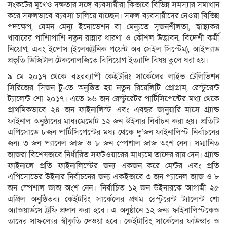
সংকটের মুখেও দক্ষতার সঙ্গে ব্যবসায়ীরা কিভাবে বিভিন্ন সমস্যার সমাধান
করে সফলভাবে ব্যবসা চালিয়ে যাচ্ছেন। সফল ব্যবসায়ীদের নেওয়া বিভিন্ন
পদক্ষেপ, যেমন মেন্যু ইনোভেশন বা মেন্যুতে সৃজনশীলতা, স্বাস্থ্যকর
খাবারের পাশিাপাশি নতুন রান্নার ধারণা ও কৌশল উদ্ভাবন, বিদেশী কর্মী
নিয়োগ, এবং ইপোস (ইলেকট্রনিক পয়েন্ট অব সেইল সিস্টেম), আইপ্যাড
প্রভৃতি ডিজিটাল টেকনোলজিতে বিনিয়োগ ইত্যাদি বিষয় তুলে ধরা হয়।
৯ মে ২০১৭ থেকে বছরব্যাপী কেইটরিং সার্কেলের লাইভ টেলিভিশন
সিরিজের সিজন টু-তে অনুষ্ঠিত হয় নতুন রিয়েলিটি প্রোগ্রাম, রেস্টুরেন্ট
ট্যালেন্ট শো ২০১৭। এতে ৯৬ জন রেস্টুরেটর পার্টিসিপেন্টের মধ্য থেকে
প্রাথমিকভাবে ২৪ জন ফাইনালিস্ট এবং এবছর জানুয়ারি মাসে গ্র্যান্ড
ফাইনাল অনুষ্ঠানের মাধ্যমেমোট ১২ জন উইনার নির্বাচন করা হয়। প্রতিটি
এপিসোডে ৮জন পার্টিসিপেন্টের মধ্য থেকে দু‘জন ফাইনালিস্ট নির্বাচনের
জন্য ৩ জন প্যানেল জাজ ও ৮ জন স্পেশাল জাজ অংশ নেন। সম্মানিত
জাজরা বিশেষভাবে নির্ধারিত সফটওয়ারের মাধ্যমে তাদের রায় দেন। গ্র্যান্ড
ফাইনালে প্রতি ফাইনালিস্টের জন্য একজন করে মেন্টর এবং প্রতি
এপিসোডের উইনার নির্বাচনের জন্য একইভাবে ৩ জন প্যানেল জাজ ও ৮
জন স্পেশাল জাজ অংশ নেন। নির্বাচিত ১২ জন উইনারকে আগামী ২৫
এপ্রিল অনুষ্ঠিতব্য কেইটরিং সার্কেলের প্রথম রেস্টুরেন্ট ট্যালেন্ট শো
অ্যাওয়ার্ডসে ট্রফি প্রদান করা হবে। এ অনুষ্ঠানে ১২ জন্য ফাইনালিস্টকেও
তাদের সাফল্যের স্বীকৃতি দেওয়া হবে। কেইটারিং সার্কেলের ফাউন্ডার ও