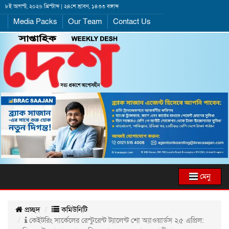
৮ই আগস্ট, ২০২৬ খ্রিস্টাব্দ | ২৪শে শ্রাবণ, ১৪৩৩ বঙ্গাব্দ
Media Packs
Our Team
Contact Us
মেনু
প্রচ্ছদ
কমিউনিটি
কেইটরিং সার্কেলের রেস্টুরেন্ট ট্যালেন্ট শো অ্যাওয়ার্ডস ২৫ এপ্রিল: