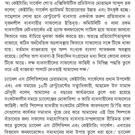
‘দ্য কেইটারিং সার্কেল শো’র এক্সিকিউটিভ প্রডিউসার মোহাম্মদ আব্দুল হক
বলেন,‘ কেইটরিং সার্কেল প্ল্যাটফর্ম উত্তোরোত্তর উন্নত এবং উৎকৃষ্ট হচ্ছে।
সম্মেলনে শোনা হবে রেস্টুরেস্ট ব্যবসায় একঝাঁক তরুণ প্রতিভাবান ও
সৃজনশীল ব্যবসায়ীর সাফল্যের ইতিবৃত্ত। কমিউনিটি ও নানা রকম
ব্যবসায়িক নেটওয়ার্কের এই গ্র্যান্ড কনফারেন্সে সামিল হয়ে আমরা জানবো
কিভাবে খরচ বাঁচিয়ে মুনাফা অর্জন করতে হয়। অত্যন্ত প্রতিযোগিতামূলক
বাজারে, কঠিন অর্থনৈতিক অচলাবস্থায় কিভাবে সাফল্যের সঙ্গে টিকে থাকা
যায়। বর্তমান বাস্তবতায় খুব অল্প সংখ্যক ব্যবসা লাভজনক অবস্থায়
রয়েছে। বেশির ভাগ ব্যবসা-ই নিত্যদিন সংগ্রামের মধ্য দিয়ে কোনো রকমে
টিকে আছে। দক্ষ ব্যবসায়ীদের সাফল্যের কাহিনী ও বিভিন্ন পদ্ধতি তুলে
ধরে এই বাস্তবতা পালটে দেওয়াই আমাদের লক্ষ।’
চ্যানেল এস টেলিভিশনের চেয়ারম্যান, কেইটারিং সার্কেলের প্রধান উপদেষ্টা
এবং এক সময়ের ১০টি রেস্টুরেন্টের সত্বাধিকারী, আহমেদ উস সামাদ
চৌধুরী বলেন, আমাদের এ বছরের কার্যক্রমের তুলে ধরা হয়েছে
সংকটকালীন সময়ে চ্যালেঞ্জের মোকাবিলা ও কারি ব্যবসায়ীদের সাফল্যের
কাহিনী। কারি শিল্পের যাবতীয় সংকটের মৌলিক কারণগুলো চি?িত করে
সেগুলোর কার্যকর সমাধান খুঁজে বের করে আমাদের এই প্রিয় শিল্পকে
বাঁচানোর জন্য সকলের সহযোগিতায় ব্যবসায়-সম্প্রদায়কে রীতিমত চাঙ্গা
করে তুলেছে চ্যানেল এস টেলিভিশন এবং কেইটারিং সার্কেল। এবারের
বিজনেস কনফারেন্সেও সমাধানের নানা উপায় তুলে ধরা হবে।’ চ্যানেল