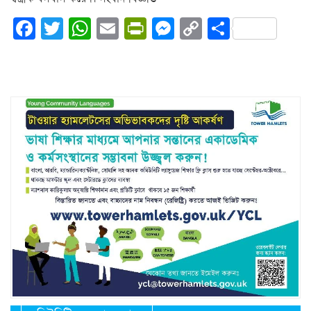
Facebook
Twitter
WhatsApp
Email
PrintFriendly
Messenger
Copy
Share
Link