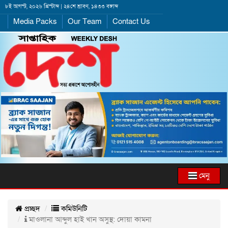
৮ই আগস্ট, ২০২৬ খ্রিস্টাব্দ | ২৪শে শ্রাবণ, ১৪৩৩ বঙ্গাব্দ
Media Packs
Our Team
Contact Us
মেনু
প্রচ্ছদ
কমিউনিটি
মাওলানা আব্দুল হাই খান অসুস্থ: দোয়া কামনা