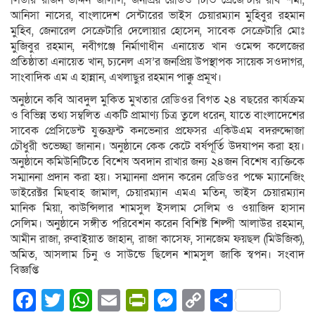
লিডার রাজন উদ্দিন জালাল, জনপ্রিয় রেডিও টিভি প্রেজেন্টার রবি শর্মা,
আনিসা নাসের, বাংলাদেশ সেন্টারের ভাইস চেয়ারম্যান মুহিবুর রহমান
মুহিব, জেনারেল সেক্রেটারি দেলোয়ার হোসেন, সাবেক সেক্রেটারি মোঃ
মুজিবুর রহমান, নবীগঞ্জে নির্মাণাধীন এনায়েত খান ওমেন্স কলেজের
প্রতিষ্ঠাতা এনায়েত খান, চ্যনেল এস’র জনপ্রিয় উপস্থাপক সায়েক সওদাগর,
সাংবাদিক এম এ হান্নান, এখলাছুর রহমান পাক্কু প্রমূখ।
অনুষ্ঠানে কবি আবদুল মুকিত মুখতার রেডিওর বিগত ২৪ বছরের কার্যক্রম
ও বিভিন্ন তথ্য সম্বলিত একটি প্রামাণ্য চিত্র তুলে ধরেন, যাতে বাংলাদেশের
সাবেক প্রেসিডেন্ট যুক্তফ্রন্ট কনভেনার প্রফেসর একিউএম বদরুদ্দোজা
চৌধুরী শুভেচ্ছা জানান। অনুষ্ঠানে কেক কেটে বর্ষপূর্তি উদযাপন করা হয়।
অনুষ্ঠানে কমিউনিটিতে বিশেষ অবদান রাখার জন্য ২৪জন বিশেষ ব্যক্তিকে
সম্মাননা প্রদান করা হয়। সম্মাননা প্রদান করেন রেডিওর পক্ষে ম্যানেজিং
ডাইরেক্টর মিছবাহ জামাল, চেয়ারম্যান এমএ মতিন, ভাইস চেয়ারম্যান
মানিক মিয়া, কাউন্সিলার শামসুল ইসলাম সেলিম ও ওয়াজিদ হাসান
সেলিম। অনুষ্ঠানে সঙ্গীত পরিবেশন করেন বিশিষ্ট শিল্পী আলাউর রহমান,
আমীন রাজা, রুবাইয়াত জাহান, রাজা কাসেফ, সানজেম ফয়ছল (মিউজিক),
অমিত, আসলাম চিনু ও সাউন্ডে ছিলেন শামসুল জাকি স্বপন। সংবাদ
বিজ্ঞপ্তি
Facebook
Twitter
WhatsApp
Email
PrintFriendly
Messenger
Copy
Share