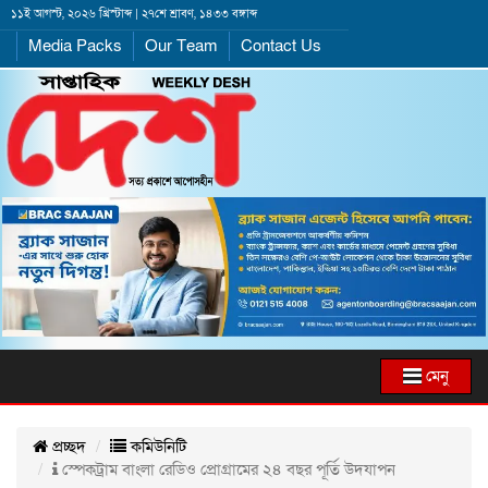
১১ই আগস্ট, ২০২৬ খ্রিস্টাব্দ | ২৭শে শ্রাবণ, ১৪৩৩ বঙ্গাব্দ
Media Packs
Our Team
Contact Us
মেনু
প্রচ্ছদ
কমিউনিটি
স্পেকট্রাম বাংলা রেডিও প্রোগ্রামের ২৪ বছর পূর্তি উদযাপন