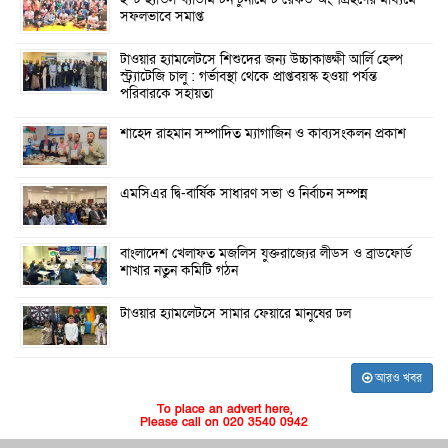
সফলভাবে সমাপ্ত
টাওয়ার হ্যামলেটসে শিশুদের জন্য উচ্চাকাঙ্ক্ষী আর্লি হেল্প
স্ট্র্যাটেজি চালু : গর্ভাবস্থা থেকে প্রাপ্তবয়স্ক হওয়া পর্যন্ত
পরিবারকে সহায়তা
শাহেদ রাহমান সম্পাদিত ম্যাগাজিন ও কাব্যসংকলন প্রকাশ
এমসিএর দ্বি-বার্ষিক সাধারণ সভা ও নির্বাচন সম্পন্ন
বাংলাদেশ খেলাফত মজলিস যুক্তরাজ্যের লীডস ও ব্রাডফোর্ড
শাখার নতুন কমিটি গঠন
টাওয়ার হ্যামলেটসে সামার ফেয়ারে মানুষের ঢল
আরও খবর
To place an advert here,
Please call on 020 3540 0942