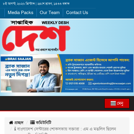
৮ই আগস্ট, ২০২৬ খ্রিস্টাব্দ | ২৪শে শ্রাবণ, ১৪৩৩ বঙ্গাব্দ
Media Packs
Our Team
Contact Us
মেনু
প্রচ্ছদ
কমিউনিটি
বাংলাদেশ সেন্টারের শোকসভায় বক্তারা : এম এ মতলিব ছিলেন