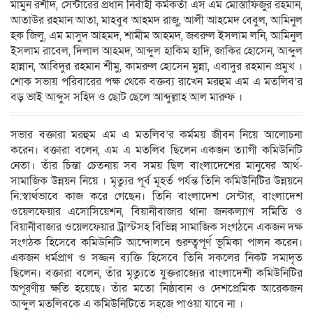
মামুন রশীদ, সেন্টারের প্রধান নির্বাহী কর্মকর্তা এস এম মোস্তাফিজুর রহমান,
আতাউর রহমান আতা, মাহবুব আহমদ রাজু, আলী আহমেদ বেবুল, আমিনুল
হক জিলু, এম মাসুদ আহমদ, শামীম আহমদ, জবরুল ইসলাম লনি, আমিনুল
ইসলাম রাবেল, দিলাল আহমদ, আব্দুল হাকিম হাদি, জাকির হোসেন, আব্দুল
হান্নান, আবিদুর রহমান শীমু, কামরুল হোসেন মুন্না, এবাদুর রহমান প্রমুখ ।
শোক সভায় পরিবারের পক্ষ থেকে বক্তব্য রাখেন মরহুম এম এ মতলিব’র
বড় ভাই আব্দুস সহিদ ও ছোট ছেলে আব্দুল্লাহ আল মারুফ ।
সভার বক্তারা মরহুম এম এ মতলিব’র কর্মময় জীবন নিয়ে আলোচনা
করেন। বক্তারা বলেন, এম এ মতলিব ছিলেন একজন ত্যাগী কমিউনিটি
নেতা। তাঁর চিন্তা চেতনায় সব সময় ছিল বাংলাদেশের মানুষের আর্থ-
সামাজিক উন্নয়ন নিয়ে । মৃত্যুর পূর্ব মূহর্ত পর্যন্ত তিনি কমিউনিটির উন্নয়নে
নি:স্বার্থভাবে কাজ করে গেছেন। তিনি বাংলাদেশ সেন্টার, বাংলাদেশ
ওয়েলফেয়ার এসোসিয়েশন, বিয়ানীবাজার থানা জনকল্যাণ সমিতি ও
বিয়ানীবাজার ওয়েলফেয়ার ট্রাস্টসহ বিভিন্ন সামাজিক সংগঠনে একজন দক্ষ
সংগঠক হিসেবে কমিউনিটি আন্দোলনে গুরুত্বপূর্ণ ভূমিকা পালন করেন।
একজন ধর্মপ্রাণ ও সজ্জন ব্যক্তি হিসেবে তিনি সকলের নিকট সমাদৃত
ছিলেন। বক্তারা বলেন, তাঁর মৃত্যুতে যুক্তরাজ্যের বাংলাদেশী কমিউনিটির
অপূরণীয় ক্ষতি হয়েছে। তাঁর মতো নিষ্ঠাবান ও দেশপ্রেমিক আরেকজন
আব্দুল মতলিবকে এ কমিউনিটিতে সহজে পাওয়া যাবে না ।