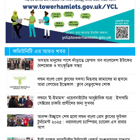
কমিউনিটি এর আরও খবর
অসহায় মানুষের পাশে দাঁড়াতে ফ্রেন্ডস অব বাংলাদেশ ইউকের
নৈশভোজ ও সাংস্কৃতিক সন্ধ্যা
লন্ডন বাংলা প্রেস ক্লাবের সদস্য মিছবাহ জামালের মা হুসনে
আরা বেগমের ইন্তেকাল : ক্লাব নেতৃবৃন্দের শোক
লন্ডনে ‘ই-ইমামস’ ওয়েবসাইটের আনুষ্ঠানিক যাত্রা : ইসলামি
সেক্টরের চাকরি প্রার্থীদের জন্য সুখবর
আনন্দ-উচ্ছ্বাসে শেষ হলো লন্ডন বাংলা প্রেস ক্লাবের ফুটবল
টুর্নামেন্ট ২০২৫ : ওয়ানবাংলা চ্যাম্পিয়ন, চ্যানেল এস রানার
আপ
ইস্ট হ্যান্ডস ব্যাডমিন্টন টুর্নামেন্ট রেকর্ড অংশগ্রহণের মাধ্যমে