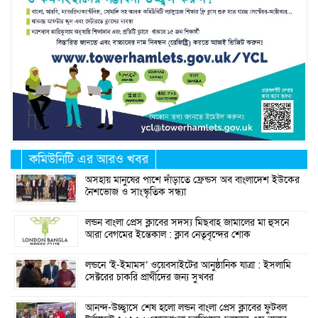
কমিউনিটি এর আরও খবর
অসহায় মানুষের পাশে দাঁড়াতে ফ্রেন্ডস অব বাংলাদেশ ইউকের
নৈশভোজ ও সাংস্কৃতিক সন্ধ্যা
লন্ডন বাংলা প্রেস ক্লাবের সদস্য মিছবাহ জামালের মা হুসনে
আরা বেগমের ইন্তেকাল : ক্লাব নেতৃবৃন্দের শোক
লন্ডনে ‘ই-ইমামস’ ওয়েবসাইটের আনুষ্ঠানিক যাত্রা : ইসলামি
সেক্টরের চাকরি প্রার্থীদের জন্য সুখবর
আনন্দ-উচ্ছ্বাসে শেষ হলো লন্ডন বাংলা প্রেস ক্লাবের ফুটবল