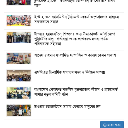
টুর্নামেন্ট ২০২৫ : ওয়ানবাংলা চ্যাম্পিয়ন, চ্যানেল এস রানার
আপ
ইস্ট হ্যান্ডস ব্যাডমিন্টন টুর্নামেন্ট রেকর্ড অংশগ্রহণের মাধ্যমে
সফলভাবে সমাপ্ত
টাওয়ার হ্যামলেটসে শিশুদের জন্য উচ্চাকাঙ্ক্ষী আর্লি হেল্প
স্ট্র্যাটেজি চালু : গর্ভাবস্থা থেকে প্রাপ্তবয়স্ক হওয়া পর্যন্ত
পরিবারকে সহায়তা
শাহেদ রাহমান সম্পাদিত ম্যাগাজিন ও কাব্যসংকলন প্রকাশ
এমসিএর দ্বি-বার্ষিক সাধারণ সভা ও নির্বাচন সম্পন্ন
বাংলাদেশ খেলাফত মজলিস যুক্তরাজ্যের লীডস ও ব্রাডফোর্ড
শাখার নতুন কমিটি গঠন
টাওয়ার হ্যামলেটসে সামার ফেয়ারে মানুষের ঢল
আরও খবর