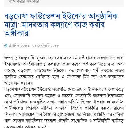
কাজ করার অঙ্গীকার
বড়লেখা ফাউন্ডেশন ইউকে’র আনুষ্ঠানিক
যাত্রা: মানবতার কল্যাণে কাজ করার
অঙ্গীকার
প্রকাশিত হয়েছে : ০১ ফেব্রুয়ারি ২০১৮
লন্ডন, ১ ফেব্রুয়ারি: যুক্তরাজ্যে বসবাসরত মৌলভীবাজার জেলার বড়লেখা
উপজেলায় আর্তমানবতার কল্যাণে কাজ করার অঙ্গীকার নিয়ে যাত্রা শুরু
করেছে বড়লেখা ফাউন্ডেশন ইউকে। গত সোমবার পূর্ব লন্ডনের লন্ডন
মুসলিম সেন্টারের সেমিনার হলে এ উপলক্ষে মিট দ্যা প্রেস অনুষ্ঠানের
আয়োজন করা হয়।
বড়লেখা ফাউন্ডেশন ইউকে’র সভাপতি মোঃ জামাল উদ্দিন-এর সভাপতিত্বে
এবং সেক্রেটারি ফয়সল রহমান ও জয়েন্ট সেক্রেটারি কামরুল ইসলামের
যৌথ পরিচালনায় অনুষ্ঠিত সভায় প্রধান অতিথি ছিলেন টাওয়ার হ্যামলেটস
কাউন্সিলের স্পিকার সাবিনা আক্তার। বিশেষ অতিথির বক্তব্য রাখেন
পিপলস অ্যালায়েন্স অব টাওয়ার হ্যামলেটস এর লিডার কাউন্সিলার রাবিনা
খান, সাবেক কাউন্সিলর জয়নাল চৌধুরী, সাংবাদিক ও কমিউনিটি ব্যক্তিত্ব
কে এম আবু তাহের চৌধুরী।