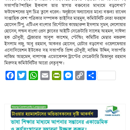
সভাপতি?শাহিন ইকবাল তার স্বাগত বক্তব্যের মাধ্যমে বড়লেখা?
ফউন্ডেশনের মুল চিত্র তুলে ধরেন। অনুষ্ঠানে অন্যান্যের মধ্যে বক্তব্য রাখেন
সাপ্তাহিক দেশ পত্রিকার সম্পাদক তাইসির মাহমুদ, কমিউনিটি নেতা ফরহাদ
হোসেন টিপু, এটিএন বাংলার রির্পোটার কায়ছারুল ইসলাম সুমন, দেলোয়ার
হোসেন, লন্ডন বাংলা প্রেস ক্লাবের আইটি সেক্রেটারি সালেহ আহমদ, সাঈদা
হক চৌধুরী, ট্রেজারার আবুল কাশেম, স্টেন্ডিং কমিটির মেম্বার নজরুল
ইসলাম নজু, আবু রহমান, আকবর হোসেন, গ্রেটার বড়লেখা ওয়েলফেয়ার
এসোসিয়েশন ইউকের সহ সভাপতি প্রিন্স চৌধুরী, নাজিম উদ্দিন, সভাপতি
নাজিম আহমেদ, বালাগঞ্জ এডোকেশন ট্রাস্টের সেক্রেটারি মিজানুর রহমান
মিরুসহ কমিউনিটির আরো নেতৃবৃন্দ।
Facebook
Twitter
WhatsApp
Email
PrintFriendly
Messenger
Copy
Share
Link