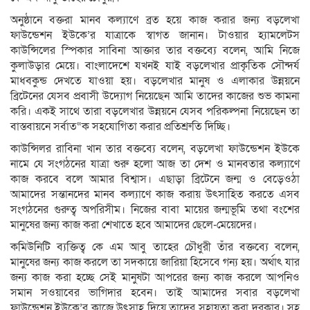
অনুষ্ঠানে বক্তরা মানব কল্যাণে ব্রত হয়ে কাজ করার জন্য বড়লেখা
ফাউন্ডেশন ইউকে’র যাত্রাকে স্বাগত জানান। টাওয়ার হ্যামলেটস
কাউন্সিলের স্পিকার সাবিনা আক্তার তার বক্তব্যে বলেন, আমি নিজে
কুলাউড়ার মেয়ে। বাংলাদেশে যখনই যাই বড়লেখার প্রাকৃতিক সৌন্দর্য
মাধবকুন্ড দেখতে যাওয়া হয়। বড়লেখার মানুষ ও এলাকার উন্নয়নে
ব্রিটেনের যেসব প্রবাসী উদ্যোগ নিয়েছেন আমি তাদের কাজের শুভ কামনা
করি। একই সাথে তারা বড়লেখার উন্নয়নে যেসব পরিকল্পনা নিয়েছেন তা
বাস্তবায়নে সর্বাত“ক সহযোগিতা করার প্রতিশ্রুতি দিচ্ছি।
কাউন্সিলর রাবিনা খান তার বক্তব্যে বলেন, বড়লেখা ফাউন্ডেশন ইউকে
নামে যে সংগঠনের যাত্রা শুরু হলো আজ তা দেশ ও মানবতার কল্যাণে
কাজ করবে বলে আমার বিশ্বাস। এছাড়া ব্রিটেনে জন্ম ও বেড়েওঠা
আমাদের সন্তানদের মানব কল্যাণে কাজ করায় উৎসাহিত করতে এসব
সংগঠনের গুরুত্ব অপরিসীম। নিজের বাবা মায়ের জন্মভূমি তথা বংশের
মানুষের জন্য কাজ করা শেখাতে হবে আমাদের ছেলে-মেয়েদের।
কমিউনিটি ব্যক্তিত্ব কে এম আবু তাহের চৌধুরী তাঁর বক্তব্যে বলেন,
মানুষের জন্য কাজ করলে তা সদকায়ে জারিয়া হিসেবে গন্য হয়। অর্থাৎ যার
জন্য কাজ করা হচ্ছে সেই মানুষটা আপরের জন্য কাজ করলে আপনিও
সমান সওয়াবের ভাগিদার হবেন। তাই আমাদের সবার বড়লেখা
ফাউন্ডেশন ইউকে’র কাজে উৎসাহ দিয়ে তাদের সহায়তা করা দরকার। সহ