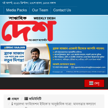
৭ই আগস্ট, ২০২৬ খ্রিস্টাব্দ | ২৩শে শ্রাবণ, ১৪৩৩ বঙ্গাব্দ
Media Packs
Our Team
Contact Us
মেনু
প্রচ্ছদ
কমিউনিটি
বড়লেখা ফাউন্ডেশন ইউকে’র আনুষ্ঠানিক যাত্রা: মানবতার কল্যাণে