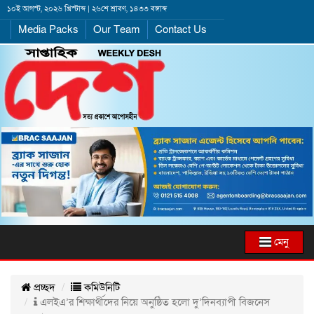
১০ই আগস্ট, ২০২৬ খ্রিস্টাব্দ | ২৬শে শ্রাবণ, ১৪৩৩ বঙ্গাব্দ
Media Packs
Our Team
Contact Us
মেনু
প্রচ্ছদ
কমিউনিটি
এলইএ’র শিক্ষার্থীদের নিয়ে অনুষ্ঠিত হলো দু’দিনব্যাপী বিজনেস