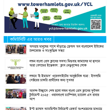
কমিউনিটি এর আরও খবর
অসহায় মানুষের পাশে দাঁড়াতে ফ্রেন্ডস অব বাংলাদেশ ইউকের
নৈশভোজ ও সাংস্কৃতিক সন্ধ্যা
লন্ডন বাংলা প্রেস ক্লাবের সদস্য মিছবাহ জামালের মা হুসনে
আরা বেগমের ইন্তেকাল : ক্লাব নেতৃবৃন্দের শোক
লন্ডনে ‘ই-ইমামস’ ওয়েবসাইটের আনুষ্ঠানিক যাত্রা : ইসলামি
সেক্টরের চাকরি প্রার্থীদের জন্য সুখবর
আনন্দ-উচ্ছ্বাসে শেষ হলো লন্ডন বাংলা প্রেস ক্লাবের ফুটবল
টুর্নামেন্ট ২০২৫ : ওয়ানবাংলা চ্যাম্পিয়ন, চ্যানেল এস রানার
আপ
ইস্ট হ্যান্ডস ব্যাডমিন্টন টুর্নামেন্ট রেকর্ড অংশগ্রহণের মাধ্যমে