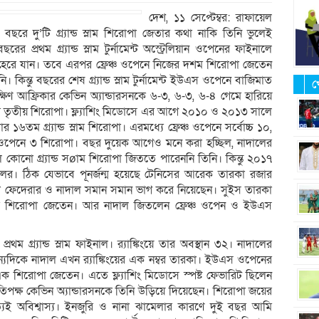
দেশ, ১১ সেপ্টেম্বর: রাফায়েল
রে দু’টি গ্র্যান্ড স্লাম শিরোপা জেতার কথা নাকি তিনি ভুলেই
 প্রথম গ্র্যান্ড স্লাম টুর্নামেন্ট অস্ট্রেলিয়ান ওপেনের ফাইনালে
 হেরে যান। তবে এরপর ফ্রেঞ্চ ওপেনে নিজের দশম শিরোপা জেতেন
িন্তু বছরের শেষ গ্র্যান্ড স্লাম টুর্নামেন্ট ইউএস ওপেনে বাজিমাত
খ
িণ আফ্রিকার কেভিন অ্যান্ডারসনকে ৬-৩, ৬-৩, ৬-৪ গেমে হারিয়ে
তৃতীয় শিরোপা। ফ্ল্যাশিং মিডোসে এর আগে ২০১০ ও ২০১৩ সালে
ম গ্র্যান্ড স্লাম শিরোপা। এরমধ্যে ফ্রেঞ্চ ওপেনে সর্বোচ্চ ১০,
 ওপেনে ৩ শিরোপা। বছর দুয়েক আগেও মনে করা হচ্ছিল, নাদালের
কোনো গ্র্যান্ড সøাম শিরোপা জিততে পারেননি তিনি। কিন্তু ২০১৭
লের। ঠিক যেভাবে পূনর্জন্ম হয়েছে টেনিসের আরেক তারকা রজার
োপা ফেদেরার ও নাদাল সমান সমান ভাগ করে নিয়েছেন। সুইস তারকা
নের শিরোপা জেতেন। আর নাদাল জিতলেন ফ্রেঞ্চ ওপেন ও ইউএস
রথম গ্র্যান্ড স্লাম ফাইনাল। র‌্যাঙ্কিংয়ে তার অবস্থান ৩২। নাদালের
্যদিকে নাদাল এখন র‌্যাঙ্কিংয়ের এক নম্বর তারকা। ইউএস ওপেনের
 এক শিরোপা জেতেন। এতে ফ্ল্যাশিং মিডোসে স্পষ্ট ফেভারিট ছিলেন
রতিপক্ষ কেভিন অ্যান্ডারসনকে তিনি উড়িয়ে দিয়েছেন। শিরোপা জয়ের
ই অবিশ্বাস্য। ইনজুরি ও নানা ঝামেলার কারণে দুই বছর আমি