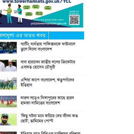
েলাধুলা এর আরও খবর
ব্যাটিং ব্যর্থতায় পাকিস্তানকে ফাইনালে
তুলে দিলো বাংলাদেশ
বাবা হারালেন জাতীয় দলের ক্রিকেটার
এবাদত হোসেন চৌধুরী
এশিয়া কাপে বাংলাদেশ, ঋতুপর্ণাদের
ইতিহাস
দারুণ লড়েও সিঙ্গাপুরের কাছে হারল
হামজা-সামিতের বাংলাদেশ
‘কিছু ঘটনা মনে করিয়ে দেয় জীবন কত
ছোট’, তামিমের পোস্ট
ইতিহাস গড়ে বিপিএল চ্যাম্পিয়ন বরিশাল