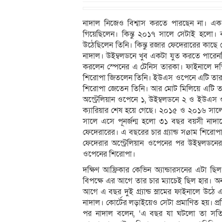
নাদাল নিজেও বিশ্বাস করতে পারছেন না। এক বছ
গিয়েছিলেন। কিন্তু ২০১৭ সালে সেটাই হলো। বছরের
উঠেছিলেন তিনি। কিন্তু রজার ফেদেরারের কাছে
নাদাল। উইম্বলডনে খুব একটা যুত করতে পারেননি। ক
করলেন স্পেনের এ টেনিস তারকা। ফাইনালে দক্ষ
শিরোপা জিতলেন তিনি। ইউএস ওপেনে এটি তার 
শিরোপা জেতেন তিনি। আর মোট মিলিয়ে এটি তার ১৬ত
অস্ট্রেলিয়ান ওপেনে ১, উইম্বলডনে ২ ও ইউএস
ক্যারিয়ার শেষ হয়ে গেছে। ২০১৫ ও ২০১৬ সালে 
সালে এসে পূনর্জন্ম হলো ৩১ বছর বয়সী নাদা
ফেদেরারের। এ বছরের চার গ্র্যান্ড সøাম শির
ফেদেরার অস্ট্রেলিয়ান ওপেনের পর উইম্বলড
ওপেনের শিরোপা।
দক্ষিণ আফ্রিকার কেভিন অ্যান্ডারসনের এটা ছিল প্
বিপক্ষে এর আগে তার চার ম্যাচেই ছিল হার। অন
আগে এ বছর দুই গ্র্যান্ড স্লামের ফাইনালে উঠে
নাদাল। কোর্টের লড়াইয়েও সেটা প্রমাণিত হয়। প্
পর নাদাল বলেন, ‘এ বছর যা ঘটলো তা সত্যি