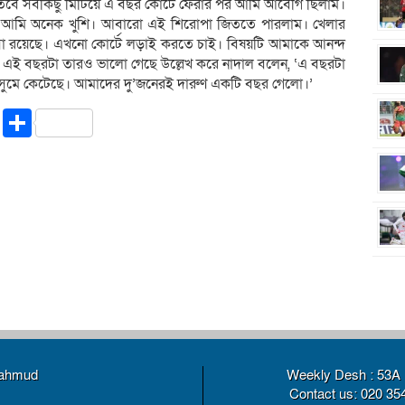
বে সবকিছু মিটিয়ে এ বছর কোর্টে ফেরার পর আমি আবেগি ছিলাম।
ে আমি অনেক খুশি। আবারো এই শিরোপা জিততে পারলাম। খেলার
সা রয়েছে। এখনো কোর্টে লড়াই করতে চাই। বিষয়টি আমাকে আনন্দ
। এই বছরটা তারও ভালো গেছে উল্লেখ করে নাদাল বলেন, ‘এ বছরটা
সুমে কেটেছে। আমাদের দু’জনেরই দারুণ একটি বছর গেলো।’
riendly
ssenger
Copy
Share
Link
Mahmud
Weekly Desh : 53A 
Contact us: 020 35