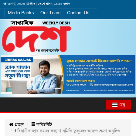
৭ই আগস্ট, ২০২৬ খ্রিস্টাব্দ | ২৩শে শ্রাবণ, ১৪৩৩ বঙ্গাব্দ
Media Packs
Our Team
Contact Us
মেনু
প্রচ্ছদ
কমিউনিটি
বিয়ানীবাজার সমাজ কল্যাণ সমিতি তুলুজের আনন্দ ভ্রমণ অনুষ্ঠিত