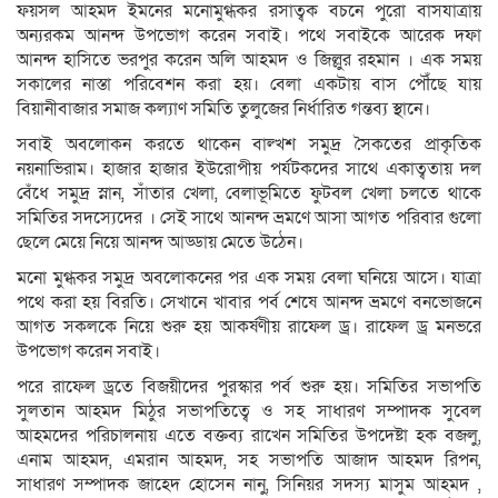
ফয়সল আহমদ ইমনের মনোমুগ্ধকর রসাত্বক বচনে পুরো বাসযাত্রায়
অন্যরকম আনন্দ উপভোগ করেন সবাই। পথে সবাইকে আরেক দফা
আনন্দ হাসিতে ভরপুর করেন অলি আহমদ ও জিল্লুর রহমান । এক সময়
সকালের নাস্তা পরিবেশন করা হয়। বেলা একটায় বাস পৌঁছে যায়
বিয়ানীবাজার সমাজ কল্যাণ সমিতি তুলুজের নির্ধারিত গন্তব্য স্থানে।
সবাই অবলোকন করতে থাকেন বাল্খশ সমুদ্র সৈকতের প্রাকৃতিক
নয়নাভিরাম। হাজার হাজার ইউরোপীয় পর্যটকদের সাথে একাত্বতায় দল
বেঁধে সমুদ্র স্নান, সাঁতার খেলা, বেলাভূমিতে ফুটবল খেলা চলতে থাকে
সমিতির সদস্যেদের । সেই সাথে আনন্দ ভ্রমণে আসা আগত পরিবার গুলো
ছেলে মেয়ে নিয়ে আনন্দ আড্ডায় মেতে উঠেন।
মনো মুগ্ধকর সমুদ্র অবলোকনের পর এক সময় বেলা ঘনিয়ে আসে। যাত্রা
পথে করা হয় বিরতি। সেখানে খাবার পর্ব শেষে আনন্দ ভ্রমণে বনভোজনে
আগত সকলকে নিয়ে শুরু হয় আকর্ষণীয় রাফেল ড্র। রাফেল ড্র মনভরে
উপভোগ করেন সবাই।
পরে রাফেল ড্রতে বিজয়ীদের পুরস্কার পর্ব শুরু হয়। সমিতির সভাপতি
সুলতান আহমদ মিঠুর সভাপতিত্বে ও সহ সাধারণ সম্পাদক সুবেল
আহমদের পরিচালনায় এতে বক্তব্য রাখেন সমিতির উপদেষ্টা হক বজলু,
এনাম আহমদ, এমরান আহমদ, সহ সভাপতি আজাদ আহমদ রিপন,
সাধারণ সম্পাদক জাহেদ হোসেন নানু, সিনিয়র সদস্য মাসুম আহমদ ,