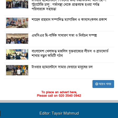
টাওয়ার হ্যামলেটসে শিশুদের জন্য উচ্চাকাঙ্ক্ষী আর্লি হেল্প
স্ট্র্যাটেজি চালু : গর্ভাবস্থা থেকে প্রাপ্তবয়স্ক হওয়া পর্যন্ত
পরিবারকে সহায়তা
শাহেদ রাহমান সম্পাদিত ম্যাগাজিন ও কাব্যসংকলন প্রকাশ
এমসিএর দ্বি-বার্ষিক সাধারণ সভা ও নির্বাচন সম্পন্ন
বাংলাদেশ খেলাফত মজলিস যুক্তরাজ্যের লীডস ও ব্রাডফোর্ড
শাখার নতুন কমিটি গঠন
টাওয়ার হ্যামলেটসে সামার ফেয়ারে মানুষের ঢল
আরও খবর
To place an advert here,
Please call on 020 3540 0942
Editor: Taysir Mahmud