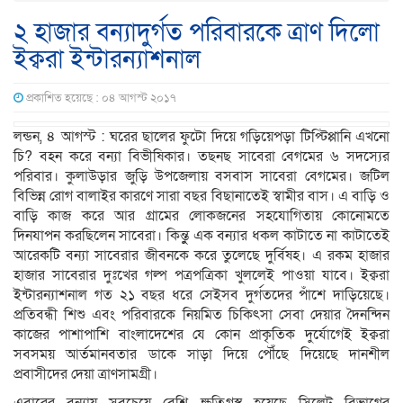
২ হাজার বন্যাদুর্গত পরিবারকে ত্রাণ দিলো
ইক্বরা ইন্টারন্যাশনাল
প্রকাশিত হয়েছে : ০৪ আগস্ট ২০১৭
লন্ডন, ৪ আগস্ট : ঘরের ছালের ফুটো দিয়ে গড়িয়েপড়া টিপ্টিপ্পানি এখনো
চি? বহন করে বন্যা বিভীষিকার। তছনছ সাবেরা বেগমের ৬ সদস্যের
পরিবার। কুলাউড়ার জুড়ি উপজেলায় বসবাস সাবেরা বেগমের। জটিল
বিভিন্ন রোগ বালাইর কারণে সারা বছর বিছানাতেই স্বামীর বাস। এ বাড়ি ও
বাড়ি কাজ করে আর গ্রামের লোকজনের সহযোগিতায় কোনোমতে
দিনযাপন করছিলেন সাবেরা। কিন্তুু এক বন্যার ধকল কাটাতে না কাটাতেই
আরেকটি বন্যা সাবেরার জীবনকে করে তুলেছে দুর্বিষহ। এ রকম হাজার
হাজার সাবেরার দুঃখের গল্প পত্রপত্রিকা খুললেই পাওয়া যাবে। ইক্বরা
ইন্টারন্যাশনাল গত ২১ বছর ধরে সেইসব দুর্গতদের পাঁশে দাড়িয়েছে।
প্রতিবন্ধী শিশু এবং পরিবারকে নিয়মিত চিকিৎসা সেবা দেয়ার দৈনন্দিন
কাজের পাশাপাশি বাংলাদেশের যে কোন প্রাকৃতিক দুর্যোগেই ইক্বরা
সবসময় আর্তমানবতার ডাকে সাড়া দিয়ে পৌঁছে দিয়েছে দানশীল
প্রবাসীদের দেয়া ত্রাণসামগ্রী।