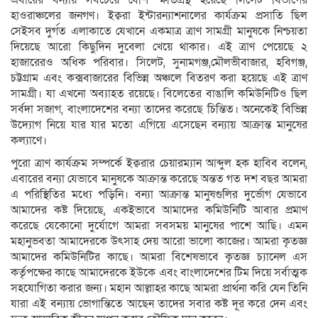
এবারের বন্যায় সবচেয়ে বেশি ক্ষতিগ্রস্থ হয়েছে সিলেট বিভাগের
হাওরাঞ্চলের জনগণ। ইক্বরা ইন্টারন্যাশনালের কার্যক্রম প্রসাতি ছিল
সেইসব দুর্গত এলাকাতে যেখানে একমাত্র ত্রাণ সামগ্রী মানুষকে নিশ্চয়তা
দিয়েছে আরো কিছুদিন দুবেলা খেয়ে থাকার। এই ত্রাণ পেয়েছে ২
হাজারেরও অধিক পরিবার। সিলেট, সুনামগঞ্জ,মৌলভীবাজার, হবিগঞ্জ,
চট্টগ্রাম এবং কক্সবাজারের বিভিন্ন অঞ্চলে বিতরণ করা হয়েছে এই ত্রাণ
সামগ্রী। যা এখনো অব্যাহত রয়েছে। বিলেতের বাঙালি কমিউনিটিও ছিল
সর্বদা সজাগ, বাংলাদেশের বন্যা তাদের করেছে চিন্তিত। অনেকেই বিভিন্ন
উদ্যোগ নিয়ে যার যার মতো এগিয়ে এসেছেন বন্যায় আক্রান্ত মানুষের
কল্যাণে।
পুরো ত্রাণ কার্যক্রম সম্পর্কে ইক্বরার চেয়ারম্যান আব্দুল হক হাবিব বলেন,
এবারের বন্যা যেভাবে মানুষকে আক্রান্ত করেছে অন্তত গত দশ বছর আমরা
এ পরিস্থিতির মধ্যে পড়িনি। বন্যা আক্রান্ত মানুষগুলির দুর্ভোগ যেভাবে
আমাদের কষ্ট দিয়েছে, একইভাবে আমাদের কমিউনিটি আবার প্রমাণ
করেছে যেকোনো দুর্যোগে আমরা সবসময় মানুষের পাশে আছি। এমন
মহানুভবতা আমাদেরকে উৎসাহ দেয় আরো ভালো কাজের। আমরা কৃতজ্ঞ
আমাদের কমিউনিটির কাছে। আমরা বিশেষভাবে কৃতজ্ঞ চ্যানেল এস
কর্তৃপক্ষের কাছে আমাদেরকে ইউকে এবং বাংলাদেশের টিম দিয়ে সর্বাত্মক
সহযোগিতা করার জন্য। মহান আল্লাহর কাছে আমরা প্রার্থনা করি যেন তিনি
যারা এই বন্যায় ভোগান্তিতে আছেন তাদের সবার কষ্ট দূর করে দেন এবং