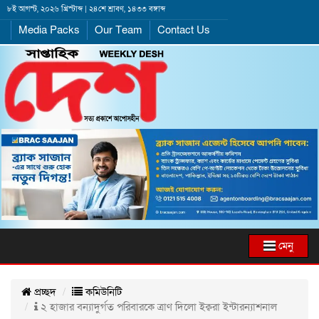
৮ই আগস্ট, ২০২৬ খ্রিস্টাব্দ | ২৪শে শ্রাবণ, ১৪৩৩ বঙ্গাব্দ
Media Packs
Our Team
Contact Us
মেনু
প্রচ্ছদ
কমিউনিটি
২ হাজার বন্যাদুর্গত পরিবারকে ত্রাণ দিলো ইক্বরা ইন্টারন্যাশনাল