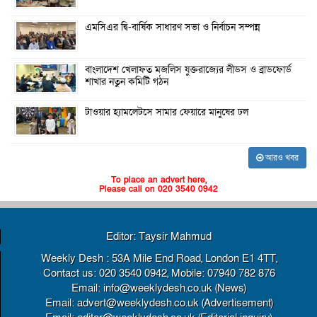
এমসিএর দ্বি-বার্ষিক সাধারণ সভা ও নির্বাচন সম্পন্ন
বাংলাদেশ খেলাফত মজলিস যুক্তরাজ্যের লীডস ও ব্রাডফোর্ড
শাখার নতুন কমিটি গঠন
টাওয়ার হ্যামলেটসে সামার ফেয়ারে মানুষের ঢল
আরও খবর
To place an advert here,
Please call on 020 3540 0942
Editor: Taysir Mahmud
Weekly Desh : 53A Mile End Road, London E1 4TT,
Contact us: 020 3540 0942, Mobile: 07940 782 876
Email: info@weeklydesh.co.uk (News)
Email: advert@weeklydesh.co.uk (Advertisement)