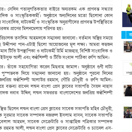
র। সেদিন গতানুগতিকতার বাইরে অন্যরকম এক প্রাণবন্ত সন্ধ্যার
 ও সাংস্কৃতিককর্মী। অনুষ্ঠানে অন্যদিনের মতো ছিলোনা কোন
র সাংবাদিক, নাট্যকর্মী ও সাংস্কৃতিক অনুরাগীদের প্রাণবন্ত উপস্থিতিতে
ন্যরকম প্রাণের মিলনমেলায় পরিণত হয়।
ক
্য পরিচালক তসলিম আহমদকে সম্মাননা জানানো। বর্তমান অস্থির সময়ে
হ উদ্দীপনা পান-এটাই ছিলো আয়োজনের মূল লক্ষ্য। আমরা কম্বজন
তিমান টিভি উপস্থাপিকা ও নাট্যকর্মী উর্মি মাজহার, বিশিষ্ট সাংবাদিক ও
দ ইউসুফ আলী এবং কণ্ঠশিল্পী ও টিভি সংবাদ পাঠিকা রুপি আমিন।
জহার। তাঁকে সহযোগিতা করেন মিছবাহ জামাল। অনুষ্ঠানে গুণী নাট্য
 পুস্পস্তবক দিয়ে সম্মাননা জানানো হয়। অনুষ্ঠানে পুরনো দিনের
জনপ্রিয় কণ্ঠশিল্পী আলাউর রহমান, গৌরি চৌধুরী ও রুপি আমিন।
ে বক্তব্য রাখেন লন্ডন বাংলা প্রেস ক্লাবের সভাপতি সৈয়দ নাহাস
দক নবাব উদ্দিন, লন্ডন সফররত বাংলাদেশের জনপ্রিয় কণ্ঠশিল্পী
িত ছিলেন লন্ডন বাংলা প্রেস ক্লাবের সাবেক সভাপতি মহিব চৌধুরী,
তাহিক সুরমার সাবেক সম্পাদক নজরুল ইসলাম বাসন, সাবেক সভাপতি
দ বেলাল আহমদ, সাবেক সেক্রেটারি ও সাপ্তাহিক পত্রিকার সম্পাদক
রহমত আলী, লন্ডন বাংলা প্রেস ক্লাবের সেক্রেটারি ও চ্যানেল এস-