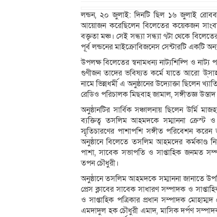
লন্ডন, ২০ জুলাই: দিনটি ছিল ১৬ জুলাই রোববা
আয়োজন করেছিলেন বিলেতের কয়েকজন সাংবাদিক
বক্তৃতা মঞ্চ। সেই সন্ধ্যা সন্ধ্যা ৭টা থেকে বিলেতে
পূর্ব লন্ডনের মাইক্রোবিজনেস সেন্টারটি একটি অ
উপলক্ষ বিলেতের স্বনামধন্য নাট্যশিল্পি ও নাট
গুণীজন তাদের ভবিষ্যত কর্মে যাতে আরো উ্সা
নামে ভিন্নধর্মী এ অনুষ্ঠানের উদ্যোক্তা ছিলেন খ্যা
রেডিও পরিচালক মিছবাহ জামাল, সঙ্গীতজ্ঞ উস্তা
অনুষ্ঠানটির সার্বিক সঞ্চালনায় ছিলেন উর্মি মা
ব্যক্তিত্ব তসলিম আহমদকে সম্মাননা ক্রেস্ট ও
স্মৃতিচারণের পাশাপশি সঙ্গীত পরিবেশন করেন 
অনুষ্ঠানে বিলেতে তসলিম আহমদের কর্মকাণ্ড নিয়
পাশা, সাবেক সভাপতি ও সাপ্তাহিক জনমত সম্পা
তপন চৌধুরী।
অনুষ্ঠানে তসলিম আহমদকে সম্মাননা জানাতে উপস্থ
প্রেস ক্লাবের সাবেক সাধারণ সম্পাদক ও সাপ্
ও সাপ্তাহিক পত্রিকার প্রধান সম্পাদক মোহাম্ম
এমদাদুল হক চৌধুরী এমাদ, মাসিক দর্পণ সম্পাদক 