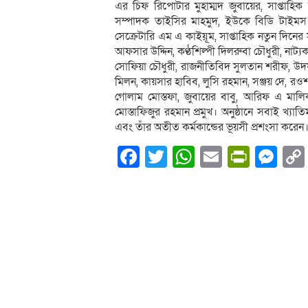
এর চিফ রিপোর্টার মুহাম্মদ জুবায়ের, সাপ্তাহিক
সম্পাদক তাইসির মাহমুদ, ইউকে বিডি টাইমস এ
সেক্রেটারি এম এ কাইয়ূম, সাপ্তাহিক নতুন দিন
আফসার উদ্দিন, কণ্ঠশিল্পী দিলরুবা চৌধুরী, নাট্
সোফিয়া চৌধুরী, রাজনীতিবিদ সুলতান শরীফ, উদয় শংক
মিলন, কায়সার হাবিব, লুসি রহমান, সঞ্জয় দে, রওশ
গোলাম মোস্তফা, জুবায়ের বাবু, আরিফ এ মা
মোস্তাফিজুর রহমান প্রমুখ। অনুষ্ঠানে সবাই খ্যাত
এবং তাঁর অতীত কর্মকান্ডের ভূয়সী প্রশংসা করেন
Facebook
Twitter
WhatsApp
Email
PrintF
Me