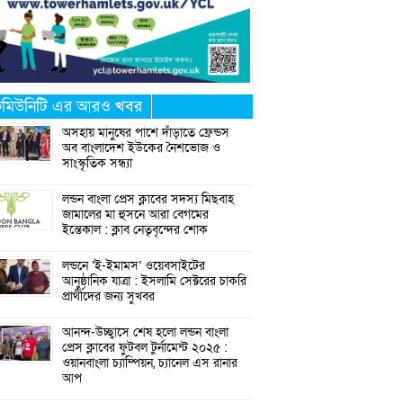
মিউনিটি এর আরও খবর
অসহায় মানুষের পাশে দাঁড়াতে ফ্রেন্ডস
অব বাংলাদেশ ইউকের নৈশভোজ ও
সাংস্কৃতিক সন্ধ্যা
লন্ডন বাংলা প্রেস ক্লাবের সদস্য মিছবাহ
জামালের মা হুসনে আরা বেগমের
ইন্তেকাল : ক্লাব নেতৃবৃন্দের শোক
লন্ডনে ‘ই-ইমামস’ ওয়েবসাইটের
আনুষ্ঠানিক যাত্রা : ইসলামি সেক্টরের চাকরি
প্রার্থীদের জন্য সুখবর
আনন্দ-উচ্ছ্বাসে শেষ হলো লন্ডন বাংলা
প্রেস ক্লাবের ফুটবল টুর্নামেন্ট ২০২৫ :
ওয়ানবাংলা চ্যাম্পিয়ন, চ্যানেল এস রানার
আপ