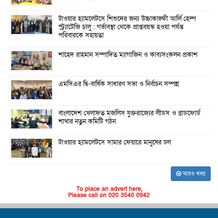
টাওয়ার হ্যামলেটসে শিশুদের জন্য উচ্চাকাঙ্ক্ষী আর্লি হেল্প
স্ট্র্যাটেজি চালু : গর্ভাবস্থা থেকে প্রাপ্তবয়স্ক হওয়া পর্যন্ত
পরিবারকে সহায়তা
শাহেদ রাহমান সম্পাদিত ম্যাগাজিন ও কাব্যসংকলন প্রকাশ
এমসিএর দ্বি-বার্ষিক সাধারণ সভা ও নির্বাচন সম্পন্ন
বাংলাদেশ খেলাফত মজলিস যুক্তরাজ্যের লীডস ও ব্রাডফোর্ড
শাখার নতুন কমিটি গঠন
টাওয়ার হ্যামলেটসে সামার ফেয়ারে মানুষের ঢল
আরও খবর
To place an advert here,
Please call on 020 3540 0942