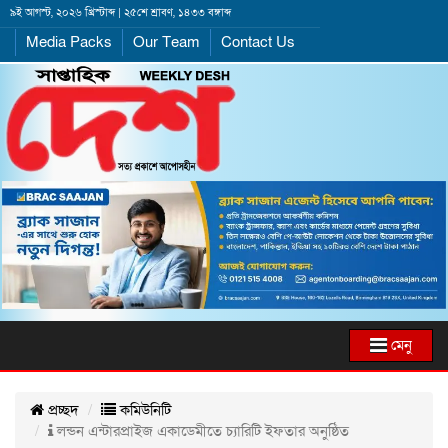
৯ই আগস্ট, ২০২৬ খ্রিস্টাব্দ | ২৫শে শ্রাবণ, ১৪৩৩ বঙ্গাব্দ
Media Packs
Our Team
Contact Us
মেনু
প্রচ্ছদ
কমিউনিটি
লন্ডন এন্টারপ্রাইজ একাডেমীতে চ্যারিটি ইফতার অনুষ্ঠিত