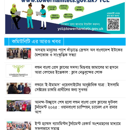
কমিউনিটি এর আরও খবর
অসহায় মানুষের পাশে দাঁড়াতে ফ্রেন্ডস অব বাংলাদেশ ইউকের
নৈশভোজ ও সাংস্কৃতিক সন্ধ্যা
লন্ডন বাংলা প্রেস ক্লাবের সদস্য মিছবাহ জামালের মা হুসনে
আরা বেগমের ইন্তেকাল : ক্লাব নেতৃবৃন্দের শোক
লন্ডনে ‘ই-ইমামস’ ওয়েবসাইটের আনুষ্ঠানিক যাত্রা : ইসলামি
সেক্টরের চাকরি প্রার্থীদের জন্য সুখবর
আনন্দ-উচ্ছ্বাসে শেষ হলো লন্ডন বাংলা প্রেস ক্লাবের ফুটবল
টুর্নামেন্ট ২০২৫ : ওয়ানবাংলা চ্যাম্পিয়ন, চ্যানেল এস রানার
আপ
ইস্ট হ্যান্ডস ব্যাডমিন্টন টুর্নামেন্ট রেকর্ড অংশগ্রহণের মাধ্যমে
সফলভাবে সমাপ্ত