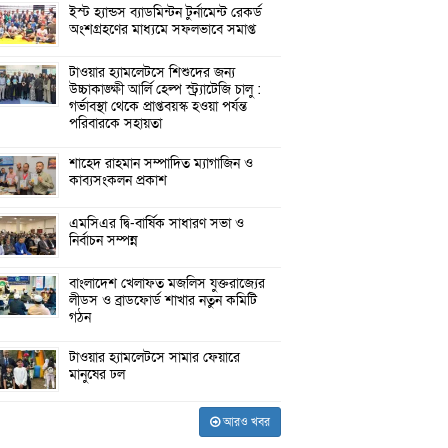
ইস্ট হ্যান্ডস ব্যাডমিন্টন টুর্নামেন্ট রেকর্ড
অংশগ্রহণের মাধ্যমে সফলভাবে সমাপ্ত
টাওয়ার হ্যামলেটসে শিশুদের জন্য
উচ্চাকাঙ্ক্ষী আর্লি হেল্প স্ট্র্যাটেজি চালু :
গর্ভাবস্থা থেকে প্রাপ্তবয়স্ক হওয়া পর্যন্ত
পরিবারকে সহায়তা
শাহেদ রাহমান সম্পাদিত ম্যাগাজিন ও
কাব্যসংকলন প্রকাশ
এমসিএর দ্বি-বার্ষিক সাধারণ সভা ও
নির্বাচন সম্পন্ন
বাংলাদেশ খেলাফত মজলিস যুক্তরাজ্যের
লীডস ও ব্রাডফোর্ড শাখার নতুন কমিটি
গঠন
টাওয়ার হ্যামলেটসে সামার ফেয়ারে
মানুষের ঢল
আরও খবর