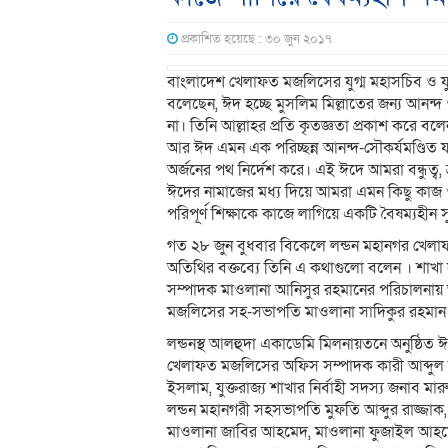
প্রকাশিত হয়েছে : ৩০ জুন ২০১৭
বাংলাদেশ খেলাফত মজলিসের যুগ্ম মহাসচিব ও যু
বলেছেন, ঈদ হচ্ছে মুসলিম মিল্লাতের জন্য আনন
না। তিনি আল্লাহর প্রতি কৃতজ্ঞতা প্রকাশ করে ব
আর ঈদ এমন এক পরিচ্ছন্ন আনন্দ-সৌকর্যমণ্ডিত যা 
অর্জনের পথ নির্দেশ করে। এই ঈদে আমরা বন্ধুত্ব, ভ
ঈদের নামাজের মধ্য দিয়ে আমরা এমন কিছু কাজ ও
পরিপূর্ণ শিক্ষাকে কাজে লাগিয়ে একটি বৈষম্যহী
গত ২৮ জুন বুধবার বিকেলে লন্ডন মহানগর খেলা
অতিথির বক্তব্যে তিনি এ কথাগুলো বলেন । শাখ
সম্পাদক মাওলানা আনিসুর রহমানের পরিচালনায় অ
মজলিসের সহ-সভাপতি মাওলানা সাদিকুর রহমান 
লন্ডনস্থ আলহুদা একাডেমি মিলনায়তনে অনুষ্ঠিত ঈদ 
খেলাফত মজলিসের অফিস সম্পাদক কারী আব্দুল 
ইসলাম, যুক্তরাজ্য শাখার নির্বাহী সদস্য জনাব 
লন্ডন মহানগরী সহসভাপতি মুফতি আব্দুর রাজ্জাক
মাওলানা জাবির আহমেদ, মাওলানা ফুজাইল আহমেদ