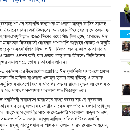
ক্তরাজ্য শাখার সভাপতি অধ্যাপক মাওলানা আব্দুল কাদির সালেহ
্দ ও উৎসবের দিন। এই উৎসবের অন্য কোন উৎসবের সাথে তুলনা হয়
ক
লেন,আলহামদুলিল্লাহ! ৩৬৫ দিনের মধ্যে পাঁচ দিন হচ্ছে আমাদের ঈদ ।
মানবতার বিজয়বার্তা ঘোষণার পাশাপাশি আল্লাহর নৈকট্য ও সন্তুষ্টি
্রাতৃত্ব ও সহমর্মিতার শিক্ষা পাই । ফিতরা প্রদান, জাকাত আদায় ও
 আচরণ প্রদর্শন করি, যার প্রভাব পড়ে সারা জীবনে। তিনি ঈদের
ন সুন্দর সমাজ গড়ে তোলার আহবান জানান।
ফত মজলিস এর উদ্যোগে আয়োজিত ঈদ পুনর্মিলনী সমাবেশে প্রধান
া সভাপতি হাফিজ মাওলানা এনামুল হকের সভাপতিত্বে ও সাধারণ
নুষ্ঠিত সমাবেশে বিশেষ অতিথির বক্তব্য রাখেন যুক্তরাজ্য খেলাফত
ও সহ-সাধারণ সম্পাদক মাওলানা শাহ মিজানুল হক।
পুনর্মিলনী সমাবেশে অন্যান্যের মধ্যে বক্তব্য রাখেন, যুক্তরাজ্য
করিম ওবায়েদ, লন্ডন মহানগরীর সাবেক সভাপতি মাওলানা তাইদুল
মারুফ আহমেদ, মহানগরীর সাবেক সেক্রেটারি মাওলানা আব্দুল আহাদ,
, সহ-সভাপতি মাওলানা আব্দুল মালিক, এসিসটেন্ট সেক্রেটারি
 নাজমুল, বায়তুলমাল সম্পাদক মাওলানা শায়খ রুম্মান আহমেদ,