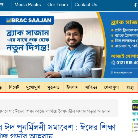
ব্দ
Media Packs
Our Team
Contact Us
ড়ে
সিলেট
মুখোমুখি
মুক্তমত
ইসলাম
সাহিত্য
খেলাধুলা
স্বাস্থ্য
াবেশ : ঈদের শিক্ষা কাজে লাগিয়ে বৈষম্যহীন সমাজ গড়ার আহবান
দ পুনর্মিলনী সমাবেশ : ঈদের শিক্ষা
সমাজ গড়ার আহবান