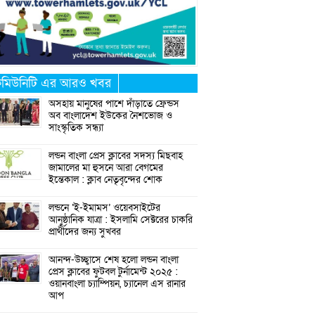
মিউনিটি এর আরও খবর
অসহায় মানুষের পাশে দাঁড়াতে ফ্রেন্ডস
অব বাংলাদেশ ইউকের নৈশভোজ ও
সাংস্কৃতিক সন্ধ্যা
লন্ডন বাংলা প্রেস ক্লাবের সদস্য মিছবাহ
জামালের মা হুসনে আরা বেগমের
ইন্তেকাল : ক্লাব নেতৃবৃন্দের শোক
লন্ডনে ‘ই-ইমামস’ ওয়েবসাইটের
আনুষ্ঠানিক যাত্রা : ইসলামি সেক্টরের চাকরি
প্রার্থীদের জন্য সুখবর
আনন্দ-উচ্ছ্বাসে শেষ হলো লন্ডন বাংলা
প্রেস ক্লাবের ফুটবল টুর্নামেন্ট ২০২৫ :
ওয়ানবাংলা চ্যাম্পিয়ন, চ্যানেল এস রানার
আপ