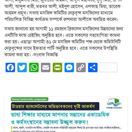
আলী, মজুমদার মিয়া, জুবায়ের আহমদ, আব্দুল মছব্বির, দুলু মিয়া, রশিদ
আলী, আব্দুল বারী, মতবর আলী, মইনুল হোসেন, এলকাছ মিয়া, তারেক
আহমদ প্রমূখ। সভায় মসজিদ কমিটির নেতৃবৃন্দ মসজিদের মাধ্যমে
পরিচালিত বিভিন্ন কার্যক্রম সম্পর্কে রুশনারা আলীকে অবহিত করেন।
সভায় জানানো হয় আগামী ১১ রমজান ব্রিকলেন মসজিদের উন্নয়নের জন্য
এনটিভি ফান্ড রেইজিং অনুষ্ঠিত হবে। এতে সকলের সহযোগিতা কামনা
করা হয়। এছাড়া আগামী ৩১ মে মসজিদ কমিটির পক্ষ থেকে কমিউনিটি
নেতৃবৃন্দের সাথে ইফতার পার্টি অনুষ্ঠিত হবে। এতে সকলের উপস্থিতি
কামনা করা হয়। -সংবাদ বিজ্ঞপ্তি
Facebook
Twitter
WhatsApp
Email
PrintFriendly
Messenger
Copy
Share
Link