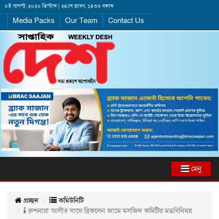
৮ই আগস্ট, ২০২৬ খ্রিস্টাব্দ | ২৪শে শ্রাবণ, ১৪৩৩ বঙ্গাব্দ
Media Packs
Our Team
Contact Us
মেনু
প্রচ্ছদ
কমিউনিটি
রুশনারা আলীর সাথে ব্রিকলেন জামে মসজিদ কমিটির মতবিনিময়