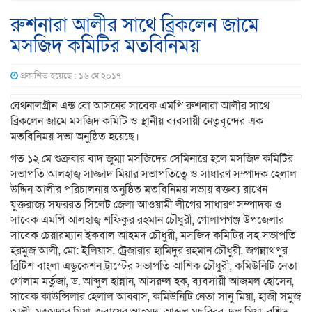
রুশনারা আলীর সাথে ব্রিকলেন জামে
মসজিদ কমিটির মতবিনিময়
প্রকাশিত হয়েছে : ১৬ মে ২০১৭
বেথনালগ্রীন এন্ড বো আসনের সাবেক এমপি রুশনারা আলীর সাথে
ব্রিকলেন জামে মসজিদ কমিটি ও স্থানীয় ব্যবসায়ী নেতৃবৃন্দের এক
মতবিনিময় সভা অনুষ্ঠিত হয়েছে।
গত ১২ মে শুক্রবার বাদ জুম্মা মসজিদের সেমিনারে হলে মসজিদ কমিটির
সভাপতি আলহাজ্ব সাজ্জাদ মিয়ার সভাপতিত্বে ও সাধারণ সম্পাদক হেলাল
উদ্দিন আলীর পরিচালনায় অনুষ্ঠিত মতবিনিময় সভায় বক্তব্য রাখেন
যুক্তরাজ্য সফররত সিলেট জেলা আওয়ামী লীগের সাধারণ সম্পাদক ও
সাবেক এমপি আলহাজ্ব শফিকুর রহমান চৌধুরী, গোলাপগঞ্জ উপজেলার
সাবেক চেয়ারম্যান ইকবাল আহমদ চৌধুরী, মসজিদ কমিটির সহ সভাপতি
হরমুজ আলী, মো: ইলিয়াস, ট্রেজারার হামিদুর রহমান চৌধুরী, জগন্নাথপুর
ব্রিটিশ বাংলা এডুকেশন ট্রাস্টের সভাপতি আশিক চৌধুরী, কমিউনিটি নেতা
গোলাম মর্তুজা, ড. আব্দুল হান্নান, আসরুল হক, ব্যবসায়ী আজমল হোসেন,
সাবেক কাউন্সিলার হেলাল আব্বাস, কমিউনিটি নেতা সানু মিয়া, হাজী সমুজ