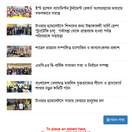
ইস্ট হ্যান্ডস ব্যাডমিন্টন টুর্নামেন্ট রেকর্ড অংশগ্রহণের মাধ্যমে
সফলভাবে সমাপ্ত
টাওয়ার হ্যামলেটসে শিশুদের জন্য উচ্চাকাঙ্ক্ষী আর্লি হেল্প
স্ট্র্যাটেজি চালু : গর্ভাবস্থা থেকে প্রাপ্তবয়স্ক হওয়া পর্যন্ত
পরিবারকে সহায়তা
শাহেদ রাহমান সম্পাদিত ম্যাগাজিন ও কাব্যসংকলন প্রকাশ
এমসিএর দ্বি-বার্ষিক সাধারণ সভা ও নির্বাচন সম্পন্ন
বাংলাদেশ খেলাফত মজলিস যুক্তরাজ্যের লীডস ও ব্রাডফোর্ড
শাখার নতুন কমিটি গঠন
টাওয়ার হ্যামলেটসে সামার ফেয়ারে মানুষের ঢল
আরও খবর
To place an advert here,