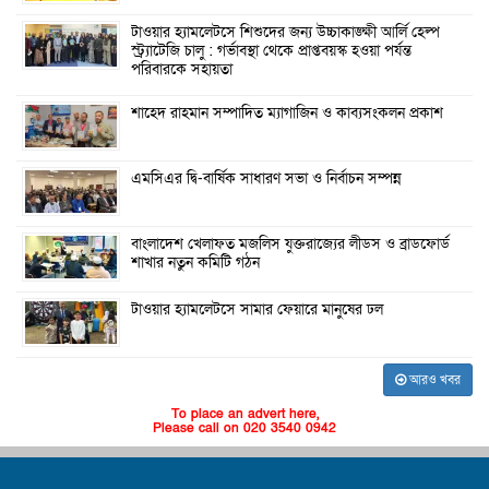
টাওয়ার হ্যামলেটসে শিশুদের জন্য উচ্চাকাঙ্ক্ষী আর্লি হেল্প
স্ট্র্যাটেজি চালু : গর্ভাবস্থা থেকে প্রাপ্তবয়স্ক হওয়া পর্যন্ত
পরিবারকে সহায়তা
শাহেদ রাহমান সম্পাদিত ম্যাগাজিন ও কাব্যসংকলন প্রকাশ
এমসিএর দ্বি-বার্ষিক সাধারণ সভা ও নির্বাচন সম্পন্ন
বাংলাদেশ খেলাফত মজলিস যুক্তরাজ্যের লীডস ও ব্রাডফোর্ড
শাখার নতুন কমিটি গঠন
টাওয়ার হ্যামলেটসে সামার ফেয়ারে মানুষের ঢল
আরও খবর
To place an advert here,
Please call on 020 3540 0942