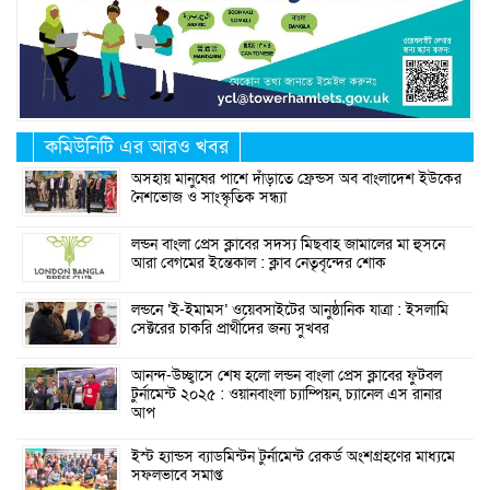
কমিউনিটি এর আরও খবর
অসহায় মানুষের পাশে দাঁড়াতে ফ্রেন্ডস অব বাংলাদেশ ইউকের
নৈশভোজ ও সাংস্কৃতিক সন্ধ্যা
লন্ডন বাংলা প্রেস ক্লাবের সদস্য মিছবাহ জামালের মা হুসনে
আরা বেগমের ইন্তেকাল : ক্লাব নেতৃবৃন্দের শোক
লন্ডনে ‘ই-ইমামস’ ওয়েবসাইটের আনুষ্ঠানিক যাত্রা : ইসলামি
সেক্টরের চাকরি প্রার্থীদের জন্য সুখবর
আনন্দ-উচ্ছ্বাসে শেষ হলো লন্ডন বাংলা প্রেস ক্লাবের ফুটবল
টুর্নামেন্ট ২০২৫ : ওয়ানবাংলা চ্যাম্পিয়ন, চ্যানেল এস রানার
আপ
ইস্ট হ্যান্ডস ব্যাডমিন্টন টুর্নামেন্ট রেকর্ড অংশগ্রহণের মাধ্যমে
সফলভাবে সমাপ্ত