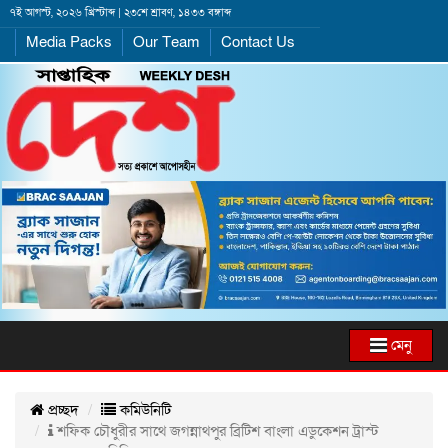
৭ই আগস্ট, ২০২৬ খ্রিস্টাব্দ | ২৩শে শ্রাবণ, ১৪৩৩ বঙ্গাব্দ
Media Packs
Our Team
Contact Us
মেনু
প্রচ্ছদ
কমিউনিটি
শফিক চৌধুরীর সাথে জগন্নাথপুর ব্রিটিশ বাংলা এডুকেশন ট্রাস্ট