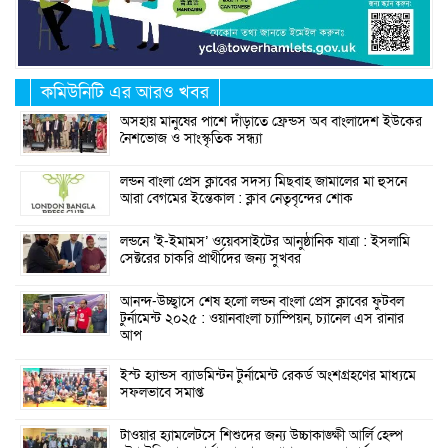
কমিউনিটি এর আরও খবর
অসহায় মানুষের পাশে দাঁড়াতে ফ্রেন্ডস অব বাংলাদেশ ইউকের
নৈশভোজ ও সাংস্কৃতিক সন্ধ্যা
লন্ডন বাংলা প্রেস ক্লাবের সদস্য মিছবাহ জামালের মা হুসনে
আরা বেগমের ইন্তেকাল : ক্লাব নেতৃবৃন্দের শোক
লন্ডনে ‘ই-ইমামস’ ওয়েবসাইটের আনুষ্ঠানিক যাত্রা : ইসলামি
সেক্টরের চাকরি প্রার্থীদের জন্য সুখবর
আনন্দ-উচ্ছ্বাসে শেষ হলো লন্ডন বাংলা প্রেস ক্লাবের ফুটবল
টুর্নামেন্ট ২০২৫ : ওয়ানবাংলা চ্যাম্পিয়ন, চ্যানেল এস রানার
আপ
ইস্ট হ্যান্ডস ব্যাডমিন্টন টুর্নামেন্ট রেকর্ড অংশগ্রহণের মাধ্যমে
সফলভাবে সমাপ্ত
টাওয়ার হ্যামলেটসে শিশুদের জন্য উচ্চাকাঙ্ক্ষী আর্লি হেল্প