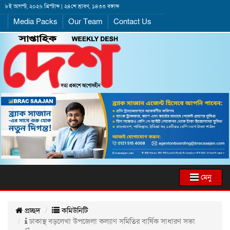
৮ই আগস্ট, ২০২৬ খ্রিস্টাব্দ | ২৪শে শ্রাবণ, ১৪৩৩ বঙ্গাব্দ
Media Packs
Our Team
Contact Us
মেনু
প্রচ্ছদ
কমিউনিটি
ঢাকাস্থ বড়লেখা উপজেলা কল্যাণ সমিতির বার্ষিক সাধারণ সভা