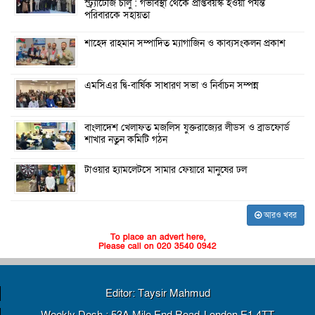
স্ট্র্যাটেজি চালু : গর্ভাবস্থা থেকে প্রাপ্তবয়স্ক হওয়া পর্যন্ত
পরিবারকে সহায়তা
শাহেদ রাহমান সম্পাদিত ম্যাগাজিন ও কাব্যসংকলন প্রকাশ
এমসিএর দ্বি-বার্ষিক সাধারণ সভা ও নির্বাচন সম্পন্ন
বাংলাদেশ খেলাফত মজলিস যুক্তরাজ্যের লীডস ও ব্রাডফোর্ড
শাখার নতুন কমিটি গঠন
টাওয়ার হ্যামলেটসে সামার ফেয়ারে মানুষের ঢল
আরও খবর
To place an advert here,
Please call on 020 3540 0942
Editor: Taysir Mahmud
Weekly Desh : 53A Mile End Road, London E1 4TT,