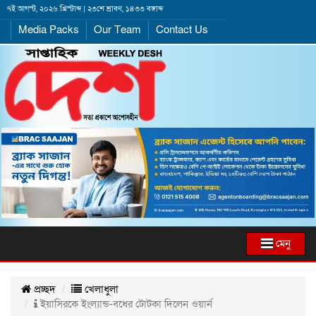
৭ই আগস্ট, ২০২৬ খ্রিস্টাব্দ | ২৩শে শ্রাবণ, ১৪৩৩ বঙ্গাব্দ
Media Packs
Our Team
Contact Us
মেনু
প্রচ্ছদ
খেলাধুলা
ইয়াসিরকে ইংল্যান্ড-বধের টোটকা দিলেন ওয়ার্ন