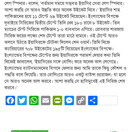
লেগ স্পিনার। বলেন, ‘বর্তমান সময়ে সম্ভবত ইয়াসির সেরা লেগ স্পিনার।
আশা করছি সে আরও উন্নতি করে অনেক উইকেট নিবে।’ ইয়াসির শাহ
পাকিস্তানের হয়ে ১১ টেস্টে ৬৯ উইকেট নিয়েছেন। ইংল্যান্ডের বিপক্ষে
দুবাইয়ে সিরিজের দ্বিতীয় টেস্টে তিনি নেন ১৮০ রানে ৮ উইকেট। তিন
ম্যাচের টেস্ট সিরিজে পাকিস্তান ১-০ ব্যবধানে এগিয়ে। রোববার শারজায়
সিরিজ জয়ের লক্ষ্যে শেষ টেস্টে তারা মাঠে নামবে। ওই টেস্টে আরও
ঝলসে উঠতে ইয়াসিরকে টোটকা দিলেন শেন ওয়ার্ন। তিনি নিজে
ক্যারিয়ারের ৭০৮ উইকেটের ১৯৫টি নিয়েছেন ইংল্যান্ডের বিপক্ষে।
ইংল্যান্ডের বিপক্ষের টেস্টের জন্য ইয়াসিরকে পরামর্শ দেয়ার কথা তিনি
নিজেই জানালেন, ‘ইয়াসিরের সঙ্গে বোলিং করে অনেক ভাল লেগেছে।
ইংল্যান্ডের ব্যাটসম্যানদের বিপদে ফেলার জন্য আমি তাকে কিছু কৌশল ও
পদ্ধতি বলে দিয়েছি। তার বোলিংয়ে আরও একটু বাউন্স প্রয়োজন। যা হলে
সে আরও অনেক ভাল করবে। আশা করছি সে হাসিমুখেই এই সিরিজ শেষ
করবে।’
Facebook
Twitter
WhatsApp
Email
PrintFriendly
Messenger
Copy
Share
Link