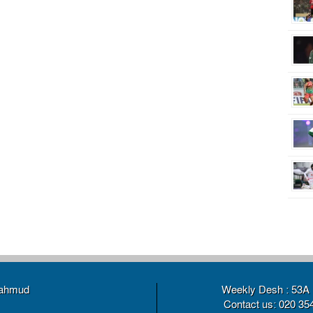
Link
Mahmud
Weekly Desh : 53A 
Contact us: 020 35