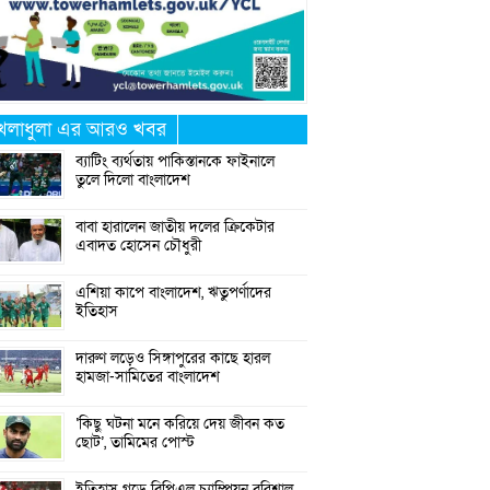
েলাধুলা এর আরও খবর
ব্যাটিং ব্যর্থতায় পাকিস্তানকে ফাইনালে
তুলে দিলো বাংলাদেশ
বাবা হারালেন জাতীয় দলের ক্রিকেটার
এবাদত হোসেন চৌধুরী
এশিয়া কাপে বাংলাদেশ, ঋতুপর্ণাদের
ইতিহাস
দারুণ লড়েও সিঙ্গাপুরের কাছে হারল
হামজা-সামিতের বাংলাদেশ
‘কিছু ঘটনা মনে করিয়ে দেয় জীবন কত
ছোট’, তামিমের পোস্ট
ইতিহাস গড়ে বিপিএল চ্যাম্পিয়ন বরিশাল