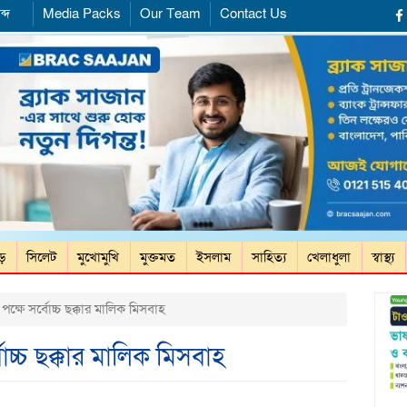
ব্দ
Media Packs
Our Team
Contact Us
ড়ে
সিলেট
মুখোমুখি
মুক্তমত
ইসলাম
সাহিত্য
খেলাধুলা
স্বাস্থ্য
 পক্ষে সর্বোচ্চ ছক্কার মালিক মিসবাহ
বোচ্চ ছক্কার মালিক মিসবাহ