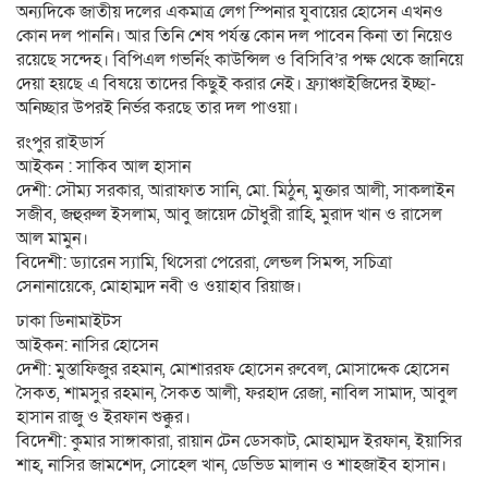
অন্যদিকে জাতীয় দলের একমাত্র লেগ স্পিনার যুবায়ের হোসেন এখনও
কোন দল পাননি। আর তিনি শেষ পর্যন্ত কোন দল পাবেন কিনা তা নিয়েও
রয়েছে সন্দেহ। বিপিএল গভর্নিং কাউন্সিল ও বিসিবি’র পক্ষ থেকে জানিয়ে
দেয়া হয়ছে এ বিষয়ে তাদের কিছু্‌ই করার নেই। ফ্র্যাঞ্চাইজিদের ইচ্ছা-
অনিচ্ছার উপরই নির্ভর করছে তার দল পাওয়া।
রংপুর রাইডার্স
আইকন : সাকিব আল হাসান
দেশী: সৌম্য সরকার, আরাফাত সানি, মো. মিঠুন, মুক্তার আলী, সাকলাইন
সজীব, জহুরুল ইসলাম, আবু জায়েদ চৌধুরী রাহি, মুরাদ খান ও রাসেল
আল মামুন।
বিদেশী: ড্যারেন স্যামি, থিসেরা পেরেরা, লেন্ডল সিমন্স, সচিত্রা
সেনানায়েকে, মোহাম্মদ নবী ও ওয়াহাব রিয়াজ।
ঢাকা ডিনামাইটস
আইকন: নাসির হোসেন
দেশী: মুস্তাফিজুর রহমান, মোশাররফ হোসেন রুবেল, মোসাদ্দেক হোসেন
সৈকত, শামসুর রহমান, সৈকত আলী, ফরহাদ রেজা, নাবিল সামাদ, আবুল
হাসান রাজু ও ইরফান শুক্কুর।
বিদেশী: কুমার সাঙ্গাকারা, রায়ান টেন ডেসকাট, মোহাম্মদ ইরফান, ইয়াসির
শাহ, নাসির জামশেদ, সোহেল খান, ডেভিড মালান ও শাহজাইব হাসান।