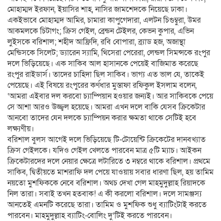
মোহাম্মদ ইরফান, ইয়াসির শাহ, নাসির জামশেদকে নিয়েছে ঢাকা।
একইভাবে মোহাম্মদ আমির, চামারা কাপুগেদারা, এলটন চিগুম্বুরা, উমর
আকমলকে চিটাগং; ক্রিস গেইল, ব্রেন্ডন টেইলর, কেভন কুপার, এভিন
লুইসকে বরিশাল; শহীদ আফ্রিদি, রবি বোপারা, ব্র্যাড হজ, অজান্থা
মেন্ডিসকে সিলেট; ড্যারেন স্যামি, থিসেরা পেরেরা, লেন্ডল সিমন্সকে রংপুর
দলে ভিড়িয়েছে। এক সাকিব আল হাসানকে পেয়েই বাজিমাত করেছে
রংপুর রাইডার্স। তাদের চাহিদা ছিল সাকিব। ভাগ্য এত ভাল যে, তাকেই
পেয়েছে। এই বিষয়ে রংপুরের কর্ণধার মুস্তাফা রফিকুল ইসলাম বলেন,
‘আমরা এইবার দল করবো চ্যাম্পিয়ান হওয়ার জন্যই। আর সাকিবকে পেয়ে
সে আশা আরও উজ্জ্বল হয়েছে। আমরা এখন দলে বাকি যেসব ক্রিকেটার
আনবো তাদের যেন দলকে চ্যাম্পিয়ন করার ক্ষমতা থাকে সেটিই হবে
লক্ষ্যণীয়।
বরিশাল বুলস আগেই দলে ভিড়িয়েছে টি-টোয়েন্টি ক্রিকেটের দানবখ্যাত
ক্রিস গেইলকে। যদিও গেইল খেলতে পারবেন মাত্র ৫টি ম্যাচ। আইকন
ক্রিকেটারদের দলে নেয়ার ক্ষেত্রে লটারিতে ৩ নম্বরে থাকে বরিশাল। প্রথমে
সাকিব, দ্বিতীয়তে মাশরাফি দল পেয়ে যাওয়ায় সবার ধারণা ছিল, হয় তামিম
নয়তো মুশফিককে নেবে বরিশাল। অথচ দেখা গেল মাহমুদুল্লাহ রিয়াদকে
নিল তারা। সবাই তখন হতবাক! এ কী করলো বরিশাল। দলে সামঞ্জস্য
আনতেই এমনটি করেছে তারা। তামিম ও মুশফিক শুধু ব্যাটিংটাই করতে
পারবেন। মাহমুদুল্লাহ ব্যাটিং-বোলিং দু’টিই করতে পারবেন।