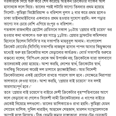
সরকারকে দিয়ে শুরু করে শেষ করেছে আইকন ক্রিকেটার সাকিব আল
হাসানকে দলে নিয়ে। তাদের পরই লটারি ভাগ্যে তিনবার প্রথম হয়েছে
সিলেট। কুমিল্লা ভিক্টোরিয়ান্স ও বরিশাল বুলস ২ বার করে প্রথম হলেও
ঢাকা ডাইনামাইটসের একবারও প্রথম হওয়ার সুযোগ হয়নি। দল গড়ার
ভাগ্যে সব চেয়ে বেশি এগিয়ে রংপুর ও বরিশাল।
গতকাল রাজধানীর হোটেল রেডিসনে সকাল ১০টায় ‘প্লেয়ার বাই চয়েস’ শুর
হওয়ার কথা থাকলেও শুরু হয় সাড়ে ১১টায়। প্লেয়ার ড্রাফটের কমিশনার
হিসেবে ছিলেন বিসিবি’র সহ সভাপতি মাহবুবুল আনাম। বাংলাদেশ
ক্রিকেট বোর্ডের (বিসিবি) সভাপতি নাজমুল হাসান পাপন আসার কিছুক্ষণের
মধ্যেই শুরু হয় ক্রিকেটার দলে ভেড়ানোর কার্যক্রম। বোর্ড সভাপতি শুরুতে
বক্তব্যে বলেন, ‘বিপিএল থেকে অর্থ উপার্জন নয়, ক্রিকেটকে যারা ভালবাসে
তাদেরকেই নেয়া হয়েছে। আশা করছি, দেশের স্বার্থ, ক্রিকেটের স্বার্থ,
সবকিছু বিবেচনা করেই দল চালাবে ফ্র্যাঞ্চাইজিরা। আর বিদেশী
ক্রিকেটারদের একই হোটেলে রাখতে পারলে ভাল হবে। সেক্ষেত্রে নিরাপত্তা
ভালভাবে দেওয়া যাবে। আশা করছি, ‘প্লেয়ার বাই চয়েসে’ সব দলই
ভারসাম্যপূর্ণ হবে।’
তবে ‘প্লেয়ার বাই চয়েসে’র বাইরে দেশী ক্রিকেটার বৃহস্পতিবারের আগে
দলে ভেড়ানো না গেলেও বিদেশী নামী ক্রিকেটারদের এ ধাপের বাইরে
থেকেই নিয়েছে দলগুলো। তাদের তালিকাতেও রাখা হয়নি। কুমিল্লা যেমন
শোয়েব মালিক, সুনিল নারাইন, আহমেদ শেহজাদ, মারলন স্যামুয়েলসকে
আগেই দলে নিয়েছে। ঠিক তেমনি কুমার সাঙ্গাকারা, রায়ান টেন ডেসকাট,