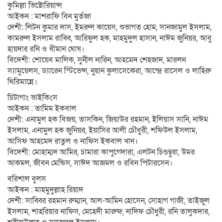
কুমিল্লা ভিক্টোরিয়ান্স
আইকন : মাশরাফি বিন মুর্তজা
দেশী: লিটন কুমার দাস, ইমরুল কায়েস, শুভাগত হোম, সানজামুল ইসলাম,
কামরুল ইসলাম রাব্বি, আরিফুল হক, মাহমুদুল হাসান, নাঈম জুনিয়র, আবু
হায়দার রনি ও ধীমান ঘোষ।
বিদেশী: শোয়েব মালিক, সুনীল নারিন, আহমেদ শেহজাদ, মারলন
স্যামুয়েলস, ড্যারেন স্টিভেন্স, নুয়ান কুলাসেকেরা, আন্দ্রে রাসেল ও লাহিরু
থিরিমান্নে।
চিটাগাং ভাইকিংস
আইকন : তামিম ইকবাল
দেশী: এনামুল হক বিজয়, তাসকিন, জিয়াউর রহমান, ইলিয়াস সানি, নাঈম
ইসলাম, এনামুল হক জুনিয়র, ইয়াসির আলী চৌধুরী, শফিউল ইসলাম,
আসিফ আহমেদ রাতুল ও নাফিস ইকবাল খান।
বিদেশী: মোহাম্মদ আমির, চামারা কাপুগেদারা, এলটন চিগুম্বুরা, উমর
আকমল, জীবন মেন্ডিস, সাঈদ আজমল ও রবিন পিটারসেন।
বরিশাল বুলস
আইকন : মাহমুদুল্লাহ রিয়াদ
দেশী: সাব্বির রহমান রুম্মান, আল-আমিন হোসেন, সোহাগ গাজী, তাইজুল
ইসলাম, শাহরিয়ার নাফিস, মেহেদী মারুফ, নাদিফ চৌধুরী, রনি তালুকদার,