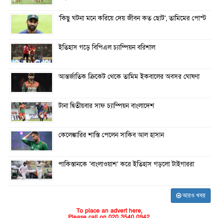
‘কিছু ঘটনা মনে করিয়ে দেয় জীবন কত ছোট’, তামিমের পোস্ট
ইতিহাস গড়ে বিপিএল চ্যাম্পিয়ন বরিশাল
আন্তর্জাতিক ক্রিকেট থেকে তামিম ইকবালের অবসর ঘোষণা
টানা দ্বিতীয়বার সাফ চ্যাম্পিয়ন বাংলাদেশ
কেলেঙ্কারির শাস্তি পেলেন সাকিব আল হাসান
পাকিস্তানকে ‘বাংলাওয়াশ’ করে ইতিহাস গড়লো টাইগাররা
আরও খবর
To place an advert here,
Please call on 020 3540 0942