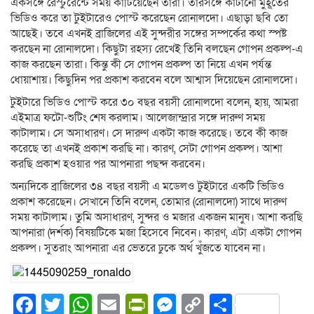
একসঙ্গে রেস্টুরেন্টে সময় কাটিয়েছেন তারা। তারসঙ্গে কাটানো মুর্হূর্তের
ভিডিও করে তা টুইটারেও পোস্ট করেছেন রোনালদো। এছাড়া ছবি তো
আছেই। তবে এখনই ব্রাজিলের এই সুন্দরীর সঙ্গের সম্পর্কের কথা স্পষ্ট
করছেন না রোনালদো। কিছুটা রহস্য রেখেই তিনি বলছেন গোপন প্রকল্প-এ
কাজ করছেন তারা। কিন্তু কী সে গোপন প্রকল্প তা নিয়ে এখন পর্যন্ত
ধোয়াশায়। কিছুদিন পর প্রকাশ করবেন বলে আশ্বাস দিয়েছেন রোনালদো।
টুইটারে ভিডিও পোস্ট করে ৩০ বছর বয়সী রোনালদো বলেন, হায়, আমরা
এইমাত্র ফটো-শুটিং শেষ করলাম। আলেজান্দ্রার সঙ্গে দারুণ সময়
কাটালাম। সে অসাধারণ। সে দারুণ একটা কাজ করেছে। তবে কী কাজ
করেছে তা এখনই প্রকাশ করছি না। কারণ, সেটা গোপন প্রকল্প। আশা
করছি প্রকাশ হওয়ার পর আপনারা পছন্দ করবেন।
অন্যদিকে ব্রাজিলের ৩৪ বছর বয়সী এ মডেলও টুইটারে একটি ভিডিও
প্রকাশ করেছেন। সেখানে তিনি বলেন, তোমার (রোনালদো) সাথে দারুণ
সময় কাটালাম। তুমি অসাধারণ, সুন্দর ও মজার একজন মানুষ। আশা করছি
আপনারা (দর্শক) বিষয়টিকে মজা হিসেবে নিবেন। কারণ, এটা একটা গোপন
প্রকল্প। সুতরাং আপনারা এর ভেতরে ঢুকে অর্থ খুঁজতে যাবেন না।
Facebook
Twitter
WhatsApp
Email
PrintFriendly
Messenger
Copy
Share