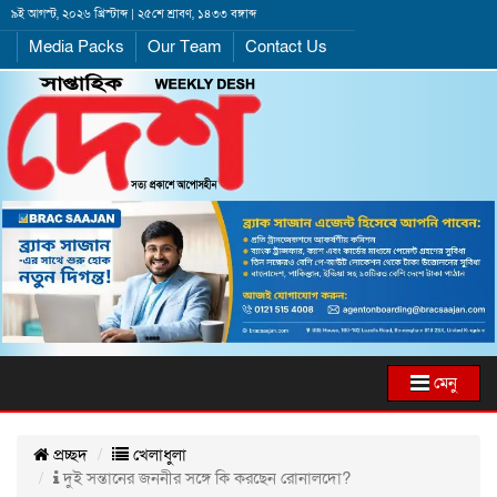
৯ই আগস্ট, ২০২৬ খ্রিস্টাব্দ | ২৫শে শ্রাবণ, ১৪৩৩ বঙ্গাব্দ
Media Packs
Our Team
Contact Us
মেনু
প্রচ্ছদ
খেলাধুলা
দুই সন্তানের জননীর সঙ্গে কি করছেন রোনালদো?