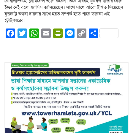
রোনালদিনহো ফ্লামিনেন্স ত্যাগ করেন। তবে এখনই ফুটবল ছাড়ার কোন
ইচ্ছা নেই বলে এ্যাসিস জানিয়েছেন। সাথে সাথে আরো ইঙ্গিত দিয়েছেন
যুক্তরাষ্ট্র অথবা চায়নার সাথে হয়ত সম্পর্ক হতে পারে তারকা এই
স্ট্রাইকারের।
Facebook
Twitter
WhatsApp
Email
PrintFriendly
Messenger
Copy
Share
Link