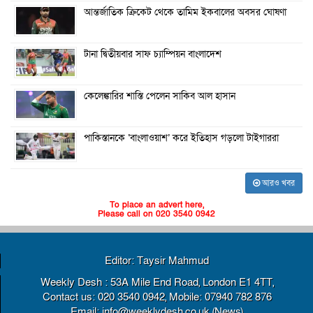
আন্তর্জাতিক ক্রিকেট থেকে তামিম ইকবালের অবসর ঘোষণা
টানা দ্বিতীয়বার সাফ চ্যাম্পিয়ন বাংলাদেশ
কেলেঙ্কারির শাস্তি পেলেন সাকিব আল হাসান
পাকিস্তানকে ‘বাংলাওয়াশ’ করে ইতিহাস গড়লো টাইগাররা
আরও খবর
To place an advert here,
Please call on 020 3540 0942
Editor: Taysir Mahmud
Weekly Desh : 53A Mile End Road, London E1 4TT,
Contact us: 020 3540 0942, Mobile: 07940 782 876
Email: info@weeklydesh.co.uk (News)