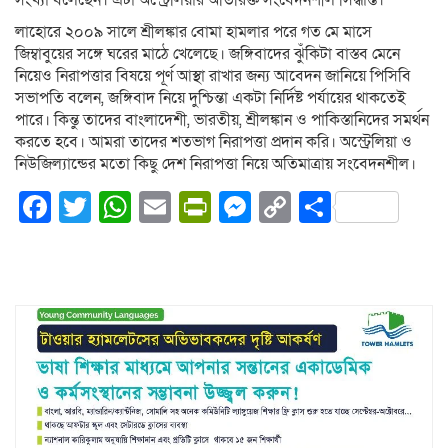
সংখ্যা বলেছেন। এটা অস্ট্রেলিয়ার অতিরিক্ত সংবেদনশীল সিদ্ধান্ত।
লাহোরে ২০০৯ সালে শ্রীলঙ্কার বোমা হামলার পরে গত মে মাসে
জিম্বাবুয়ের সঙ্গে ঘরের মাঠে খেলেছে। জঙ্গিবাদের ঝুঁকিটা বাস্তব মেনে
নিয়েও নিরাপত্তার বিষয়ে পূর্ণ আস্থা রাখার জন্য আবেদন জানিয়ে পিসিবি
সভাপতি বলেন, জঙ্গিবাদ নিয়ে দুশ্চিন্তা একটা নির্দিষ্ট পর্যায়ের থাকতেই
পারে। কিন্তু তাদের বাংলাদেশী, ভারতীয়, শ্রীলঙ্কান ও পাকিস্তানিদের সমর্থন
করতে হবে। আমরা তাদের শতভাগ নিরাপত্তা প্রদান করি। অস্ট্রেলিয়া ও
নিউজিল্যান্ডের মতো কিছু দেশ নিরাপত্তা নিয়ে অতিমাত্রায় সংবেদনশীল।
Facebook
Twitter
WhatsApp
Email
PrintFriendly
Messenger
Copy
Share
Link