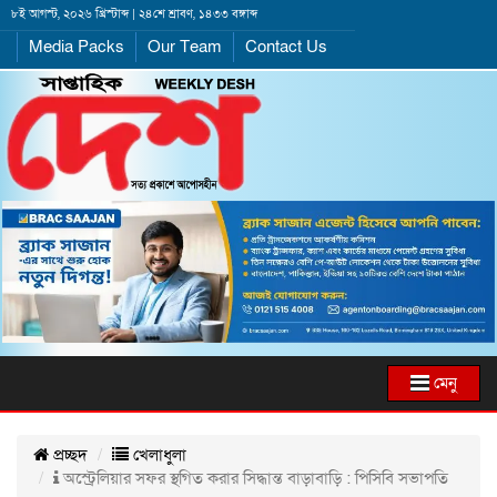
৮ই আগস্ট, ২০২৬ খ্রিস্টাব্দ | ২৪শে শ্রাবণ, ১৪৩৩ বঙ্গাব্দ
Media Packs
Our Team
Contact Us
মেনু
প্রচ্ছদ
খেলাধুলা
অস্ট্রেলিয়ার সফর স্থগিত করার সিদ্ধান্ত বাড়াবাড়ি : পিসিবি সভাপতি