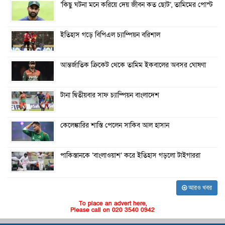
‘কিছু ঘটনা মনে করিয়ে দেয় জীবন কত ছোট’, তামিমের পোস্ট
ইতিহাস গড়ে বিপিএল চ্যাম্পিয়ন বরিশাল
আন্তর্জাতিক ক্রিকেট থেকে তামিম ইকবালের অবসর ঘোষণা
টানা দ্বিতীয়বার সাফ চ্যাম্পিয়ন বাংলাদেশ
কেলেঙ্কারির শাস্তি পেলেন সাকিব আল হাসান
পাকিস্তানকে ‘বাংলাওয়াশ’ করে ইতিহাস গড়লো টাইগাররা
আরও খবর
To place an advert here,
Please call on 020 3540 0942