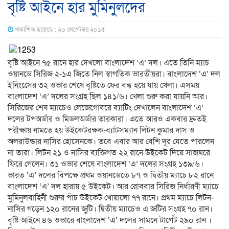
বৃষ্টি আইনে হার মুমিনুলদের
প্রকাশিত হয়েছে : ২০ সেপ্টেম্বর ২০১৫
বৃষ্টি আইনে ৭৫ রানে হার দেখলো বাংলাদেশ ‘এ’ দল। এতে তিনি ম্যাচ
ওয়ানডে সিরিজ ২-১এ জিতে নিল স্বাগতিক ভারতীয়রা। বাংলাদেশ ‘এ’ দল
ইনিংেসের ৩২ ওভার শেষে বৃষ্টিতে ফের বন্ধ হয়ে যায় খেলা। এসময়
বাংলাদেশ ‘এ’ দলের সংগ্রহ ছিল ১৪১/৬। খেলা শুরু করা যায়নি আর।
সিরিজের শেষ ম্যাচেও লেজেগোবরে ব্যাটিং দেখালেন বাংলাদেশ ‘এ’
দলের টপঅর্ডার ও মিডলঅর্ডার তারকারা। এতে আরও একবার দ্রুতই
পরীক্ষায় নামতে হয় উইকেটরক্ষক-ব্যাটসম্যান লিটন কুমার দাস ও
অলরাউন্ডার নাসির হোসেনকে। তবে এবার আর বেশি দূর যেতে পারলেন
না তারা। লিটন ২১ ও নাসির ব্যক্তিগত ২২ রানে উইকেট দিয়ে সাজঘরে
ফিরে গেলেন। ৩১ ওভার শেষে বাংলাদেশ ‘এ’ দলের সংগ্রহ ১৩৯/৬।
ভারত ‘এ’ দলের বিপক্ষে প্রথম ওয়ানডেতে ৮৭ ও দ্বিতীয় ম্যাচে ৮২ রানে
বাংলাদেশ ‘এ’ দল হারায় ৫ উইকেট। আর রোববার সিরিজ নির্ধারণী ম্যাচে
মুমিনুলবাহিনী শুরুর পাঁচ উইকেট খোয়ালো ৭৭ রানে। প্রথম ম্যাচে লিটন-
নাসির গড়েন ১২০ রানের জুটি। দ্বিতীয় ম্যাচেও এ জটির সংগ্রহ ৭০ রান।
বৃষ্টি আইনে ৪৬ ওভারে বাংলাদেশ ‘এ‘ দলের সামনে টার্গেট ২৯০ রান ।