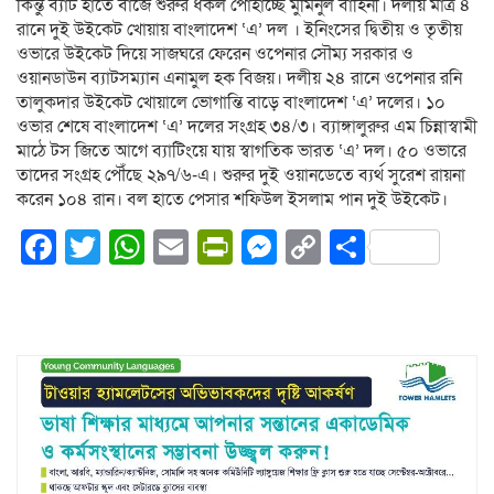
কিন্তু ব্যাট হাতে বাজে শুরুর ধকল পোহাচ্ছে মুমিনুল বাহিনী। দলীয় মাত্র ৪
রানে দুই উইকেট খোয়ায় বাংলাদেশ ‘এ’ দল । ইনিংসের দ্বিতীয় ও তৃতীয়
ওভারে উইকেট দিয়ে সাজঘরে ফেরেন ওপেনার সৌম্য সরকার ও
ওয়ানডাউন ব্যাটসম্যান এনামুল হক বিজয়। দলীয় ২৪ রানে ওপেনার রনি
তালুকদার উইকেট খোয়ালে ভোগান্তি বাড়ে বাংলাদেশ ‘এ’ দলের। ১০
ওভার শেষে বাংলাদেশ ‘এ’ দলের সংগ্রহ ৩৪/৩। ব্যাঙ্গালুরুর এম চিন্নাস্বামী
মাঠে টস জিতে আগে ব্যাটিংয়ে যায় স্বাগতিক ভারত ‘এ’ দল। ৫০ ওভারে
তাদের সংগ্রহ পৌঁছে ২৯৭/৬-এ। শুরুর দুই ওয়ানডেতে ব্যর্থ সুরেশ রায়না
করেন ১০৪ রান। বল হাতে পেসার শফিউল ইসলাম পান দুই উইকেট।
Facebook
Twitter
WhatsApp
Email
PrintFriendly
Messenger
Copy
Share
Link