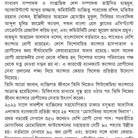
সাধারণ সম্পাদক ও সাপ্তাহিক দেশ সম্পাদক তাইসির মাহমুদ,
অ্যাকাউন্ট্যান্ট আব্দুর রাজ্জাক, কমিউনিটি ব্যক্তিত্ব পারভেজ রশিদ, মতিউর
রহমান খোকন, ইঞ্জিনিয়ার আহমেদ হোসাইন মুকুল, সিনিয়র সাংবাদিক
আব্দুল মুনিম জাহেদী ক্যারল, লন্ডন বাংলা প্রেস ক্লাবের এসিস্ট্যান্ট
সেক্রেটারি রেজাউল করিম মৃধা, এবং কমিউনিটি নেতা জুয়েল জামান প্রমুখ।
নাজমুস আহমেদ আলবাব বলেন, বাংলাদেশে বর্তমানে ৩০ লাখেরও বেশি
ক্যান্সার রোগী রয়েছেন। দেশে বিশেষায়িত ক্যান্সার হাসপাতাল ও
রোগীদের জন্য দীর্ঘমেয়াদি কেয়ারহোমের অভাব রয়েছে। ফলে অনেক
রোগী প্রয়োজনীয় সেবা থেকে বঞ্চিত হন, বিশেষত যাদের পরিবারের পক্ষ
থেকে যত্ন নেওয়া সম্ভব হয় না। এ কারণেই ব্যানক্যাট ক্যান্সার রোগীদের
সেবা প্রদানের লক্ষ্য নিয়ে ক্যান্সার কেয়ার ভিলেজ প্রতিষ্ঠার উদ্যোগ
নিয়েছে।
তিনি আরো জানান, ব্যক্তিগত জীবনে তিনি নিজেও লিউকেমিয়া ক্যান্সারে
আক্রান্ত হয়েছিলেন। চিকিৎসার মাধ্যমে সুস্থ হয়ে ওঠার পর তিনি নিজের
জীবন ক্যান্সার রোগীদের সেবায় উৎসর্গ করেন।
২০২২ সালে দানশীল ব্যক্তিদের সহযোগিতায় ঢাকার বসুন্ধরা আবাসিক
এলাকায় ব্যানক্যাট প্রতিষ্ঠা করে ২৪ শয্যার “মোসাব্বির আলোক নিবাস”।
প্রথম বছরেই সেখানে ৩৫০ জনেরও বেশি রোগী সেবা পান। পরবর্তীতে
মোসাব্বির মেমোরিয়াল ফাউন্ডেশনের সহায়তায় সেটি ৯০ শয্যায় উন্নীত
হয়। বর্তমানে সেখানে ৯০ জন রোগী এবং তাদের সঙ্গে থাকা কেয়ার-