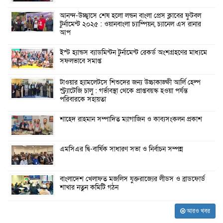
আনন্দ-উচ্ছ্বাসে শেষ হলো লন্ডন বাংলা প্রেস ক্লাবের ফুটবল
টুর্নামেন্ট ২০২৫ : ওয়ানবাংলা চ্যাম্পিয়ন, চ্যানেল এস রানার
আপ
ইস্ট হ্যান্ডস ব্যাডমিন্টন টুর্নামেন্ট রেকর্ড অংশগ্রহণের মাধ্যমে
সফলভাবে সমাপ্ত
টাওয়ার হ্যামলেটসে শিশুদের জন্য উচ্চাকাঙ্ক্ষী আর্লি হেল্প
স্ট্র্যাটেজি চালু : গর্ভাবস্থা থেকে প্রাপ্তবয়স্ক হওয়া পর্যন্ত
পরিবারকে সহায়তা
শাহেদ রাহমান সম্পাদিত ম্যাগাজিন ও কাব্যসংকলন প্রকাশ
এমসিএর দ্বি-বার্ষিক সাধারণ সভা ও নির্বাচন সম্পন্ন
বাংলাদেশ খেলাফত মজলিস যুক্তরাজ্যের লীডস ও ব্রাডফোর্ড
শাখার নতুন কমিটি গঠন
আরও খবর