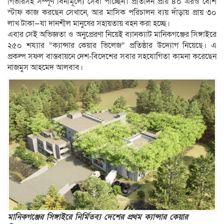
গিভারসহ সম্পূর্ণ বিনামূল্যে সেবা পাচ্ছেন। প্রতিদিন প্রায় ৪০ এরও বেশি
স্টাফ কাজ করছেন সেখানে, আর মাসিক পরিচালন ব্যয় দাঁড়ায় প্রায় ৩০
লাখ টাকা—যা দানশীল মানুষের সহায়তায় বহন করা হচ্ছে।
এবার সেই অভিজ্ঞতা ও অনুপ্রেরণা নিয়েই ব্যানক্যাট মানিকগঞ্জের সিঙ্গাইরে
২৫০ শয্যার “ক্যান্সার কেয়ার ভিলেজ” প্রতিষ্ঠার উদ্যোগ নিয়েছে। এ
প্রকল্প সফল বাস্তবায়নে দেশ-বিদেশের সবার সহযোগিতা কামনা করেছেন
নাজমুস আহমেদ আলবাব।
মানিকগঞ্জের সিঙ্গাইরে নির্মিতব্য দেশের প্রথম ক্যান্সার কেয়ার