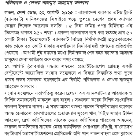
পরিচালক ও লেখক নাজমুস আহমেদ আলবাব
লন্ডন, দেশ ডেস্ক, ২২ আগস্ট ২০২৫ :
বাংলাদেশ ক্যান্সার এইড ট্রাস্ট
(ব্যানক্যাট) মানিকগঞ্জের সিঙ্গাইরে গড়ে তুলছে দেশের প্রথম ক্যান্সার
কেয়ার ভিলেজ ‘আলোক বসতি’ । ৫ বিঘা জমির ওপর নির্মিতব্য এই
ভিলেজে থাকবে ২৫০ শয্যা । প্রকল্প বাস্তবায়নে ব্যয় ধরা হয়েছে প্রায় ৫০
কোটি টাকা। ইতোমধ্যেই ব্যানক্যাট বিভিন্ন নির্মাণসামগ্রী প্রস্তুতকারকের
কাছ থেকে ২৫ কোটি টাকার সমপরিমাণ নির্মাণসামগ্রী প্রদানের প্রতিশ্রুতি
পেয়েছে । আগামী দুই বছরের মধ্যে নির্মাণকাজ শেষ করে ক্যান্সার আক্রান্ত
মানুষের সেবা কার্যক্রম শুরু করার লক্ষ্য রয়েছে।
১৭ আগস্ট (রোববার) সন্ধ্যায় লন্ডনের হোয়াইটচ্যাপেল রোডস্থ একটি
রেস্টুরেন্টে আয়োজিত সংবাদ সম্মেলনে এ বিষয়ে বিস্তারিত তথ্য তুলে
ধরেন লন্ডন সফররত ব্যানক্যাট-এর নির্বাহী পরিচালক ও লেখক নাজমুস
আহমেদ আলবাব।
সংবাদ সম্মেলনে সভাপতিত্ব করেন ফ্রেন্ডস অব ব্যানক্যাট-এর আহ্বায়ক ও
বিশিষ্ট সমাজসেবী মাকসুদ খান বাবুল । সঞ্চালনা করেন বিশিষ্ট সাংবাদিক
নজরুল ইসলাম বাসন। এ সময় আরো বক্তব্য রাখেন বিয়ানীবাজার ক্যান্সার
অ্যান্ড জেনারেল হাসপাতালের চেয়ারম্যান সুহেল খান, সিইও সাহাব উদ্দিন
আহমেদ, ব্রেন্ট কাউন্সিলের সাবেক মেয়র কাউন্সিলর পারভেজ আহমেদ,
ক্রয়ডন কাউন্সিলের সাবেক মেয়র কাউন্সিলর শেরওয়ান চৌধুরী, বাংলাদেশ
ক্যাটারার্স অ্যাসোসিয়েশনের প্রেসিডেন্ট অলি খান, লন্ডন বাংলা প্রেস ক্লাবের