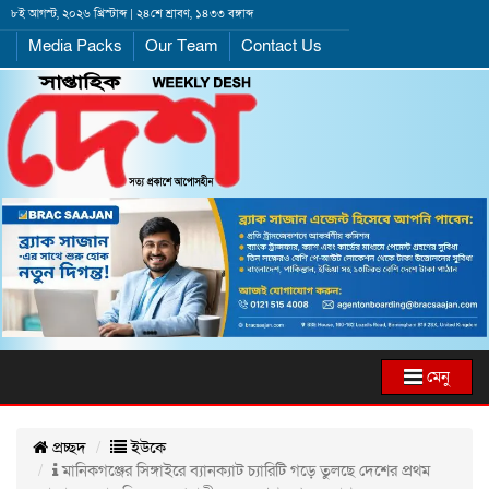
৮ই আগস্ট, ২০২৬ খ্রিস্টাব্দ | ২৪শে শ্রাবণ, ১৪৩৩ বঙ্গাব্দ
Media Packs
Our Team
Contact Us
মেনু
প্রচ্ছদ
ইউকে
মানিকগঞ্জের সিঙ্গাইরে ব্যানক্যাট চ্যারিটি গড়ে তুলছে দেশের প্রথম