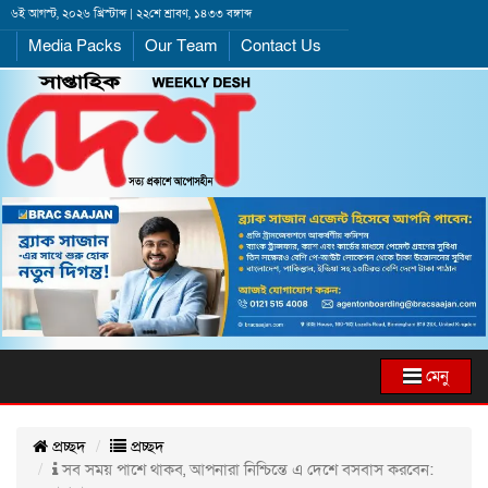
৬ই আগস্ট, ২০২৬ খ্রিস্টাব্দ | ২২শে শ্রাবণ, ১৪৩৩ বঙ্গাব্দ
Media Packs
Our Team
Contact Us
মেনু
প্রচ্ছদ
প্রচ্ছদ
সব সময় পাশে থাকব, আপনারা নিশ্চিন্তে এ দেশে বসবাস করবেন: