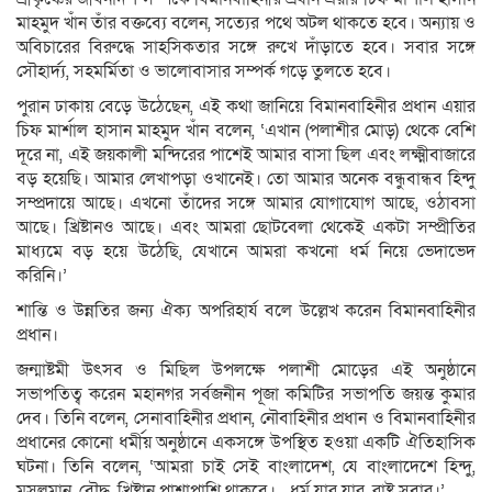
মাহমুদ খাঁন তাঁর বক্তব্যে বলেন, সত্যের পথে অটল থাকতে হবে। অন্যায় ও
অবিচারের বিরুদ্ধে সাহসিকতার সঙ্গে রুখে দাঁড়াতে হবে। সবার সঙ্গে
সৌহার্দ্য, সহমর্মিতা ও ভালোবাসার সম্পর্ক গড়ে তুলতে হবে।
পুরান ঢাকায় বেড়ে উঠেছেন, এই কথা জানিয়ে বিমানবাহিনীর প্রধান এয়ার
চিফ মার্শাল হাসান মাহমুদ খাঁন বলেন, ‘এখান (পলাশীর মোড়) থেকে বেশি
দূরে না, এই জয়কালী মন্দিরের পাশেই আমার বাসা ছিল এবং লক্ষ্মীবাজারে
বড় হয়েছি। আমার লেখাপড়া ওখানেই। তো আমার অনেক বন্ধুবান্ধব হিন্দু
সম্প্রদায়ে আছে। এখনো তাঁদের সঙ্গে আমার যোগাযোগ আছে, ওঠাবসা
আছে। খ্রিষ্টানও আছে। এবং আমরা ছোটবেলা থেকেই একটা সম্প্রীতির
মাধ্যমে বড় হয়ে উঠেছি, যেখানে আমরা কখনো ধর্ম নিয়ে ভেদাভেদ
করিনি।’
শান্তি ও উন্নতির জন্য ঐক্য অপরিহার্য বলে উল্লেখ করেন বিমানবাহিনীর
প্রধান।
জন্মাষ্টমী উৎসব ও মিছিল উপলক্ষে পলাশী মোড়ের এই অনুষ্ঠানে
সভাপতিত্ব করেন মহানগর সর্বজনীন পূজা কমিটির সভাপতি জয়ন্ত কুমার
দেব। তিনি বলেন, সেনাবাহিনীর প্রধান, নৌবাহিনীর প্রধান ও বিমানবাহিনীর
প্রধানের কোনো ধর্মীয় অনুষ্ঠানে একসঙ্গে উপস্থিত হওয়া একটি ঐতিহাসিক
ঘটনা। তিনি বলেন, ‘আমরা চাই সেই বাংলাদেশ, যে বাংলাদেশে হিন্দু,
মুসলমান, বৌদ্ধ, খ্রিষ্টান পাশাপাশি থাকবে।…ধর্ম যার যার, রাষ্ট্র সবার।’