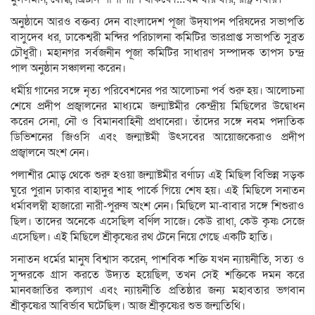
অনুষ্ঠানে আরও বক্তব্য দেন বাংলাদেশ পূজা উদ্‌যাপন পরিষদের সভাপতি
বাসুদেব ধর, ঢাকেশ্বরী মন্দির পরিচালনা কমিটির ভারপ্রাপ্ত সভাপতি সুব্রত
চৌধুরী। মহানগর সর্বজনীন পূজা কমিটির সাধারণ সম্পাদক তাপস চন্দ্র
পাল অনুষ্ঠান সঞ্চালনা করেন।
ধর্মীয় গানের সঙ্গে নৃত্য পরিবেশনের পর আলোচনা পর্ব শুরু হয়। আলোচনা
শেষে প্রদীপ প্রজ্বালনের মাধ্যমে জন্মাষ্টমীর কেন্দ্রীয় মিছিলের উদ্বোধন
করেন সেনা, নৌ ও বিমানবাহিনী প্রধানেরা। তাঁদের সঙ্গে নবম পদাতিক
ডিভিশনের জিওসি এবং জন্মাষ্টমী উৎসবের আয়োজকেরাও প্রদীপ
প্রজ্বালনে অংশ নেন।
পলাশীর মোড় থেকে শুরু হওয়া জন্মাষ্টমীর বর্ণাঢ্য এই মিছিল বিভিন্ন সড়ক
ঘুরে পুরান ঢাকার বাহাদুর শাহ পার্কে গিয়ে শেষ হয়। এই মিছিলে সনাতন
ধর্মাবলম্বী হাজারো নারী-পুরুষ অংশ নেন। মিছিলে মা-বাবার সঙ্গে শিশুরাও
ছিল। তাদের অনেকে এসেছিল বর্ণিল সাজে। কেউ রাধা, কেউ কৃষ্ণ সেজে
এসেছিল। এই মিছিলে শ্রীকৃষ্ণের রথ টেনে নিয়ে গেছে একটি হাতি।
সনাতন ধর্মের মানুষ বিশ্বাস করেন, পাশবিক শক্তি যখন ন্যায়নীতি, সত্য ও
সুন্দরকে গ্রাস করতে উদ্যত হয়েছিল, তখন সেই শক্তিকে দমন করে
মানবজাতির কল্যাণ এবং ন্যায়নীতি প্রতিষ্ঠার জন্য মহাবতার ভগবান
শ্রীকৃষ্ণের আবির্ভাব ঘটেছিল। আজ শ্রীকৃষ্ণের শুভ জন্মতিথি।