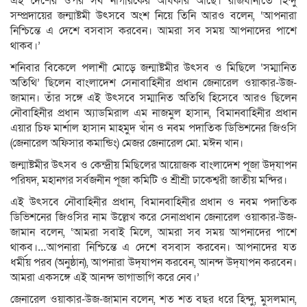
এই দেশের ওপর সব নাগরিকের অধিকার আছে। রাজধানীতে হিন্দু
সম্প্রদায়ের জন্মাষ্টমী উৎসবে অংশ নিয়ে তিনি আরও বলেন, ‘আপনারা
নিশ্চিন্তে এ দেশে বসবাস করবেন। আমরা সব সময় আপনাদের পাশে
থাকব।’
শনিবার বিকেলে পলাশী মোড়ে জন্মাষ্টমীর উৎসব ও মিছিলে ‘সম্মানিত
অতিথি’ ছিলেন বাংলাদেশ সেনাবাহিনীর প্রধান জেনারেল ওয়াকার-উজ-
জামান। তাঁর সঙ্গে এই উৎসবে সম্মানিত অতিথি হিসেবে আরও ছিলেন
নৌবাহিনীর প্রধান অ্যাডমিরাল এম নাজমুল হাসান, বিমানবাহিনীর প্রধান
এয়ার চিফ মার্শাল হাসান মাহমুদ খাঁন ও নবম পদাতিক ডিভিশনের জিওসি
(জেনারেল অফিসার কমান্ডিং) মেজর জেনারেল মো. মঈন খান।
জন্মাষ্টমীর উৎসব ও কেন্দ্রীয় মিছিলের আয়োজক বাংলাদেশ পূজা উদ্‌যাপন
পরিষদ, মহানগর সর্বজনীন পূজা কমিটি ও শ্রীশ্রী ঢাকেশ্বরী জাতীয় মন্দির।
এই উৎসবে নৌবাহিনীর প্রধান, বিমানবাহিনীর প্রধান ও নবম পদাতিক
ডিভিশনের জিওসির নাম উল্লেখ করে সেনাপ্রধান জেনারেল ওয়াকার-উজ-
জামান বলেন, ‘আমরা সবাই মিলে, আমরা সব সময় আপনাদের পাশে
থাকব।…আপনারা নিশ্চিন্তে এ দেশে বসবাস করবেন। আপনাদের যত
ধর্মীয় পরব (অনুষ্ঠান), আপনারা উদ্‌যাপন করবেন, আনন্দ উদ্‌যাপন করবেন।
আমরা একসঙ্গে এই আনন্দ ভাগাভাগি করে নেব।’
জেনারেল ওয়াকার-উজ-জামান বলেন, শত শত বছর ধরে হিন্দু, মুসলমান,