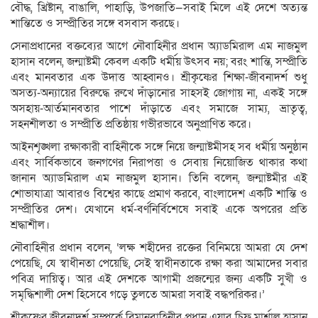
বৌদ্ধ, খ্রিষ্টান, বাঙালি, পাহাড়ি, উপজাতি—সবাই মিলে এই দেশে অত্যন্ত
শান্তিতে ও সম্প্রীতির সঙ্গে বসবাস করছে।
সেনাপ্রধানের বক্তব্যের আগে নৌবাহিনীর প্রধান অ্যাডমিরাল এম নাজমুল
হাসান বলেন, জন্মাষ্টমী কেবল একটি ধর্মীয় উৎসব নয়; বরং শান্তি, সম্প্রীতি
এবং মানবতার এক উদাত্ত আহ্বানও। শ্রীকৃষ্ণের শিক্ষা-জীবনাদর্শ শুধু
অসত্য-অন্যায়ের বিরুদ্ধে রুখে দাঁড়ানোর সাহসই জোগায় না, একই সঙ্গে
অসহায়-আর্তমানবতার পাশে দাঁড়াতে এবং সমাজে সাম্য, ভ্রাতৃত্ব,
সহনশীলতা ও সম্প্রীতি প্রতিষ্ঠায় গভীরভাবে অনুপ্রাণিত করে।
আইনশৃঙ্খলা রক্ষাকারী বাহিনীকে সঙ্গে নিয়ে জন্মাষ্টমীসহ সব ধর্মীয় অনুষ্ঠান
এবং সার্বিকভাবে জনগণের নিরাপত্তা ও সেবায় নিয়োজিত থাকার কথা
জানান অ্যাডমিরাল এম নাজমুল হাসান। তিনি বলেন, জন্মাষ্টমীর এই
শোভাযাত্রা আবারও বিশ্বের কাছে প্রমাণ করবে, বাংলাদেশ একটি শান্তি ও
সম্প্রীতির দেশ। যেখানে ধর্ম-বর্ণনির্বিশেষে সবাই একে অপরের প্রতি
শ্রদ্ধাশীল।
নৌবাহিনীর প্রধান বলেন, ‘লক্ষ শহীদের রক্তের বিনিময়ে আমরা যে দেশ
পেয়েছি, যে স্বাধীনতা পেয়েছি, সেই স্বাধীনতাকে রক্ষা করা আমাদের সবার
পবিত্র দায়িত্ব। আর এই দেশকে আগামী প্রজন্মের জন্য একটি সুখী ও
সমৃদ্ধিশালী দেশ হিসেবে গড়ে তুলতে আমরা সবাই বদ্ধপরিকর।’
শ্রীকৃষ্ণের জীবনাদর্শ সম্পর্কে বিমানবাহিনীর প্রধান এয়ার চিফ মার্শাল হাসান