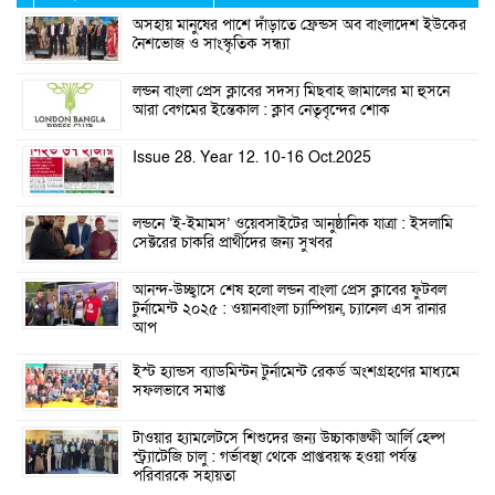
অসহায় মানুষের পাশে দাঁড়াতে ফ্রেন্ডস অব বাংলাদেশ ইউকের
নৈশভোজ ও সাংস্কৃতিক সন্ধ্যা
লন্ডন বাংলা প্রেস ক্লাবের সদস্য মিছবাহ জামালের মা হুসনে
আরা বেগমের ইন্তেকাল : ক্লাব নেতৃবৃন্দের শোক
Issue 28. Year 12. 10-16 Oct.2025
লন্ডনে ‘ই-ইমামস’ ওয়েবসাইটের আনুষ্ঠানিক যাত্রা : ইসলামি
সেক্টরের চাকরি প্রার্থীদের জন্য সুখবর
আনন্দ-উচ্ছ্বাসে শেষ হলো লন্ডন বাংলা প্রেস ক্লাবের ফুটবল
টুর্নামেন্ট ২০২৫ : ওয়ানবাংলা চ্যাম্পিয়ন, চ্যানেল এস রানার
আপ
ইস্ট হ্যান্ডস ব্যাডমিন্টন টুর্নামেন্ট রেকর্ড অংশগ্রহণের মাধ্যমে
সফলভাবে সমাপ্ত
টাওয়ার হ্যামলেটসে শিশুদের জন্য উচ্চাকাঙ্ক্ষী আর্লি হেল্প
স্ট্র্যাটেজি চালু : গর্ভাবস্থা থেকে প্রাপ্তবয়স্ক হওয়া পর্যন্ত
পরিবারকে সহায়তা