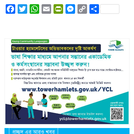
Facebook
Twitter
WhatsApp
Email
PrintFriendly
Messenger
Copy
Share
Link
প্রচ্ছদ এর আরও খবর