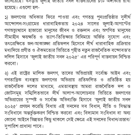
জানিয়েছে। খসড়ায় জুলাই জাতীয় সনদ বাস্তবায়নের ৮টি অঙ্গীকার রাখা
হয়েছে। এগুলো হল-
১) জনগণের অধিকার ফিরে পাওয়া এবং গণতন্ত্র পুনঃপ্রতিষ্ঠার সুদীর্ঘ
আন্দোলন-সংগ্রামের ধারাবাহিকতায় ২০২৪ সালের জুলাই-আগস্টের
গণঅভ্যুত্থানে হাজারো মানুষের জীবন ও রক্তদান এবং অগণিত মানুষের
সীমাহীন ক্ষয়ক্ষতি ও ত্যাগ-তিতিক্ষার বিনিময়ে অর্জিত সুযোগ এবং
তৎপ্রেক্ষিতে জন-আকাঙ্ক্ষা প্রতিফলন হিসেবে দীর্ঘ ধারাবাহিক প্রক্রিয়ার
মধ্যদিয়ে প্রণীত ও ঐকমত্যের ভিত্তিতে গৃহীত নতুন রাজনৈতিক বন্দোবস্ত’র
দলিল হিসাবে ‘জুলাই জাতীয় সনদ ২০২৫’ এর পরিপূর্ণ বাস্তবায়ন নিশ্চিত
করবো।
২) এই রাষ্ট্রের মালিক জনগণ, তাদের অভিপ্রায়ই সর্বোচ্চ আইন এবং
গণতান্ত্রিক ব্যবস্থায় জনগণের অভিপ্রায় প্রতিফলিত ও প্রতিষ্ঠিত হয়
রাজনৈতিক দলের মাধ্যমে, এমতাবস্থায় আমরা রাজনৈতিক দল ও
জোটসমূহ সম্মিলিতভাবে দীর্ঘ আলাপ-আলোচনার ভিত্তিতে জনগণের
অভিপ্রায়ের সুস্পষ্ট ও সর্বোচ্চ অভিব্যক্তি হিসাবে ‘জুলাই জাতীয় সনদ
২০২৫’ প্রণয়ন করেছি বিধায় এই সনদের সব বিধান, নীতি ও সিদ্ধান্ত
সংবিধানে অন্তর্ভুক্তকরণ নিশ্চিত করবো এবং বিদ্যমান সংবিধান বা অন্য
কোনো আইনে ভিন্নতর কিছু থাকলে সেই ক্ষেত্রে এই সনদের বিধান/প্রস্তাব/
সুপারিশ প্রাধান্য পাবে।