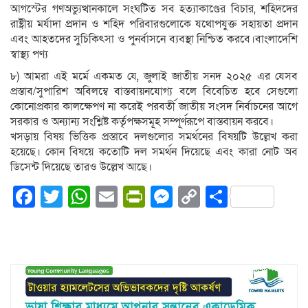
আগস্টের গণঅভ্যুত্থানকালে সংঘটিত সব হত্যাকাণ্ডের বিচার, শহিদদের
রাষ্ট্রীয় মর্যাদা প্রদান ও শহিদ পরিবারগুলোকে যথোপযুক্ত সহায়তা প্রদান
এবং আহতদের সুচিকিৎসা ও পুনর্বাসনে ব্যবস্থা নিশ্চিত করবে।বাংলাদেশি
স্বাস্থ্য পণ্য
৮) আমরা এই মর্মে একমত যে, জুলাই জাতীয় সনদ ২০২৫ এর যেসব
প্রস্তাব/সুপারিশ অবিলম্বে বাস্তবায়নযোগ্য বলে বিবেচিত হবে সেগুলো
কোনোপ্রকার কালক্ষেপণ না করেই পরবর্তী জাতীয় সংসদ নির্বাচনের আগে
সরকার ও অন্যান্য সংশ্লিষ্ট কর্তৃপক্ষসমূহ সম্পূর্ণরূপে বাস্তবায়ন করবে।
খসড়ায় বিষয় ভিত্তিক প্রস্তাবে দলগুলোর সমর্থনের বিষয়টি উল্লেখ করা
হয়েছে। কোন বিষয়ে কতোটি দল সমর্থন দিয়েছে এবং কারা নোট অব
ডিসেন্ট দিয়েছে তারও উল্লেখ আছে।
Facebook
Twitter
WhatsApp
Email
PrintFriendly
Messenger
Copy
Share
Link