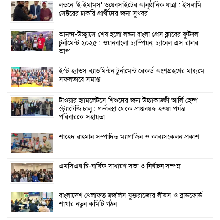
লন্ডনে ‘ই-ইমামস’ ওয়েবসাইটের আনুষ্ঠানিক যাত্রা : ইসলামি
সেক্টরের চাকরি প্রার্থীদের জন্য সুখবর
আনন্দ-উচ্ছ্বাসে শেষ হলো লন্ডন বাংলা প্রেস ক্লাবের ফুটবল
টুর্নামেন্ট ২০২৫ : ওয়ানবাংলা চ্যাম্পিয়ন, চ্যানেল এস রানার
আপ
ইস্ট হ্যান্ডস ব্যাডমিন্টন টুর্নামেন্ট রেকর্ড অংশগ্রহণের মাধ্যমে
সফলভাবে সমাপ্ত
টাওয়ার হ্যামলেটসে শিশুদের জন্য উচ্চাকাঙ্ক্ষী আর্লি হেল্প
স্ট্র্যাটেজি চালু : গর্ভাবস্থা থেকে প্রাপ্তবয়স্ক হওয়া পর্যন্ত
পরিবারকে সহায়তা
শাহেদ রাহমান সম্পাদিত ম্যাগাজিন ও কাব্যসংকলন প্রকাশ
এমসিএর দ্বি-বার্ষিক সাধারণ সভা ও নির্বাচন সম্পন্ন
বাংলাদেশ খেলাফত মজলিস যুক্তরাজ্যের লীডস ও ব্রাডফোর্ড
শাখার নতুন কমিটি গঠন