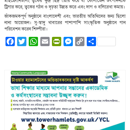
মাইক্রোনিডলিং ত্বকের ক্ষুদ্র ছিদ্র তৈরি করে যা কোলাজেন উৎপাদনকে
ট্রিগার করে, ত্বকের গঠন ও দৃঢ়তা উন্নত করে এবং দাগ ও বলিরেখা কমায়।
জাঁকজমকপূর্ণ অনুষ্ঠানে বাংলাদেশী এবং ভারতীয় অতিথিদের জন্য ছিলো
নানা আয়োজন। সু-স্বাদু খাবারের পাশাপাশি সাংস্কৃতিক অনুষ্ঠানে গান
পরিবেশন করেন শিল্পীরা।
Facebook
Twitter
WhatsApp
Email
PrintFriendly
Messenger
Copy
Share
Link