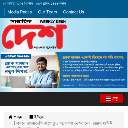
৯ই আগস্ট, ২০২৬ খ্রিস্টাব্দ | ২৫শে শ্রাবণ, ১৪৩৩ বঙ্গাব্দ
Media Packs
Our Team
Contact Us
মেনু
প্রচ্ছদ
ইউকে
লন্ডনে বাংলাদেশি বংশোদ্ভূত ডা. সম্পা দেওয়ানের ‘রয়্যাল মাউন্ট