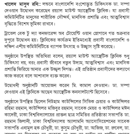
খালেদ মাসুদ রনি::
লন্ডনে বাংলাদেশি বংশোদ্ভূত চিকিৎসক ডা. সম্পা
দেওয়ান উদ্বোধন করেছেন রয়্যাল মাউন্ট অ্যাস্থেটিক ক্লিনিক। যা প্রবাসী
কমিউনিটির মানুষের শারীরিক সৌন্দর্য, মানসিক প্রশান্তি এবং আত্মবিশ্বাস
বৃদ্ধিতে বিশেষ ভূমিকা রাখবে।
ট্রাভেল বেক টু দ্যা কনফারেন্স অব টোয়েন্টি ওয়ান স্লোগানে গত শুক্রবার
দুপুরে উদ্বোধন হয়। ক্লিনিকের কার্যক্রম ইতিমধ্যেই প্রবাসী বাংলাদেশি ও
দক্ষিণ এশীয় কমিউনিটিতে ব্যাপক উৎসাহ ও উচ্ছ্বাস সৃষ্টি করেছে।
অনুষ্ঠানে উপস্থিত অতিথিরা বলেন, রয়্যাল মাউন্ট অ্যাস্থেটিক ক্লিনিক শুধু
চিকিৎসা নয়, বরং প্রবাসী জীবনে নতুন উদ্যম, আত্মবিশ্বাস এবং মানসিক
প্রশান্তি ফিরিয়ে আনার এক উজ্জ্বল দিগন্ত। এই প্রতিষ্ঠান প্রবাসীদের কল্যাণে
কাজ করবে বলে আশাবাদ ব্যক্ত করেন।
উদ্বোধনী অনুষ্ঠানটি আয়োজন করেন মি. কামাল দেওয়ান। ডা. সম্পা
দেওয়ান এই ক্লিনিকে আছেন অ্যাস্থেটিক কনসালট্যান্ট হিসেবে।
অনুষ্ঠানে উপস্থিত ছিলেন নিউহাম কাউন্সিলের সিভিক চেয়ার ও কাউন্সিলর
রহিমা রহমান, কাউন্সিলর মজিবুর রহমান, সাবেক মেয়র ও কাউন্সিলর মঈন
কাদেরী, ঢাকা বিশ্ববিদ্যালয়ের প্রাক্তন ছাত্র সমিতির প্রতিষ্ঠাতা সভাপতি ডা.
রহমান জিলানী, ঢাকা বিশ্ববিদ্যালয় অ্যালামনি অ্যাসোসিয়েশনের সাবেক
সভাপতি এনামুল হক চৌধুরী, ডা. কুসুম চৌধুরী, ডা. আজিজ, ডা. রুবেল, ডা.