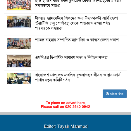
ইস্ট হ্যান্ডস ব্যাডমিন্টন টুর্নামেন্ট রেকর্ড অংশগ্রহণের মাধ্যমে
সফলভাবে সমাপ্ত
টাওয়ার হ্যামলেটসে শিশুদের জন্য উচ্চাকাঙ্ক্ষী আর্লি হেল্প
স্ট্র্যাটেজি চালু : গর্ভাবস্থা থেকে প্রাপ্তবয়স্ক হওয়া পর্যন্ত
পরিবারকে সহায়তা
শাহেদ রাহমান সম্পাদিত ম্যাগাজিন ও কাব্যসংকলন প্রকাশ
এমসিএর দ্বি-বার্ষিক সাধারণ সভা ও নির্বাচন সম্পন্ন
বাংলাদেশ খেলাফত মজলিস যুক্তরাজ্যের লীডস ও ব্রাডফোর্ড
শাখার নতুন কমিটি গঠন
আরও খবর
To place an advert here,
Please call on 020 3540 0942
Editor: Taysir Mahmud