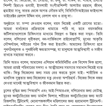
রাশেদ, ডা. ফিরোজা, ডা. সেতারা, ডা. রুমু, ডা. সাঈদ, ডা. শামীম, প্রখ্যাত
শিল্পী হিমাংশু গুসামী, ইসলামী সংগীতশিল্পী আলাউর রহমান, জীবন,
হুমাইয়া সাধু, ভারত থেকে আগত সৌরভ মণি, বিবিসিসিআইয়ের ফাইন্যান্স
ডাইরেক্টর হেলাল উদ্দিন খান, বেলাল খান ও রাজু দা।
অনুষ্ঠানে ডা. সম্পা দেওয়ান বলেন, বয়স নিজেই একটি রোগের মতো।
আমরা বার্ধক্যের প্রক্রিয়াকে থামাতে পারি না, তবে বয়সজনিত
জটিলতাগুলোকে চিকিৎসার মাধ্যমে নিয়ন্ত্রণ ও উন্নত করা সম্ভব। তিনি
বলেন, বলিরেখা দূরীকরণ, নন-সার্জিক্যাল রাইনোপ্লাস্টি, মুখের আকৃতি
সৌন্দর্যায়ন, শরীরের গঠন ঠিক করা ইত্যাদি। আমাদের চিকিৎসা হবে
পুনর্গঠনমূলক ও পুনর্জীবনী ক্ষমতাসম্পন্ন, যা মানুষকে আত্মবিশ্বাসী ও সজীব
রাখতে সহায়তা করবে।
তিনি আরও বলেন, আমাদের এশিয়ান কমিউনিটির এক বিশেষ দিক হলো,
আমরা প্রায়ই পরিবারের সদস্য ও আত্মীয়দের সমস্যার সমাধান নিয়েই ব্যস্ত
থাকি। কিন্তু নিজেদের জন্য সময় বের করতে ভুলে যাই। শারীরিক ও
মানসিক সুস্থতার জন্য নিজেদের যত্ন নেওয়া অপরিহার্য। নিজের দিকে নজর
দেওয়া মানেই আত্মবিশ্বাস ও জীবনমান উন্নত করা।
চুলের বৃদ্ধির জন্য পিআরপি এবং আই-পিআরএফ, বলিরেখার জন্য বোটক্স,
মুখের কনট্যুরিংয়ের জন্য ডার্মাল ফিলার, শরীরের কনট্যুরিংয়ের জন্য ফ্যাট
রিজলভিং ট্রিটমেন্ট, মেনোপজকালীন মহিলাদের জন্য হরমোনাল ট্রিটমেন্ট।