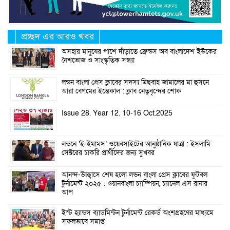
প্রচ্ছদ এর আরও খবর
অসহায় মানুষের পাশে দাঁড়াতে ফ্রেন্ডস অব বাংলাদেশ ইউকের
নৈশভোজ ও সাংস্কৃতিক সন্ধ্যা
লন্ডন বাংলা প্রেস ক্লাবের সদস্য মিছবাহ জামালের মা হুসনে
আরা বেগমের ইন্তেকাল : ক্লাব নেতৃবৃন্দের শোক
Issue 28. Year 12. 10-16 Oct.2025
লন্ডনে ‘ই-ইমামস’ ওয়েবসাইটের আনুষ্ঠানিক যাত্রা : ইসলামি
সেক্টরের চাকরি প্রার্থীদের জন্য সুখবর
আনন্দ-উচ্ছ্বাসে শেষ হলো লন্ডন বাংলা প্রেস ক্লাবের ফুটবল
টুর্নামেন্ট ২০২৫ : ওয়ানবাংলা চ্যাম্পিয়ন, চ্যানেল এস রানার
আপ
ইস্ট হ্যান্ডস ব্যাডমিন্টন টুর্নামেন্ট রেকর্ড অংশগ্রহণের মাধ্যমে
সফলভাবে সমাপ্ত