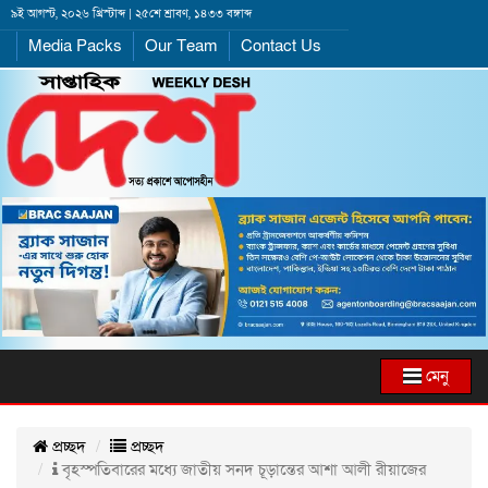
৯ই আগস্ট, ২০২৬ খ্রিস্টাব্দ | ২৫শে শ্রাবণ, ১৪৩৩ বঙ্গাব্দ
Media Packs
Our Team
Contact Us
মেনু
প্রচ্ছদ
প্রচ্ছদ
বৃহস্পতিবারের মধ্যে জাতীয় সনদ চূড়া‌ন্তের আশা আলী রীয়াজের