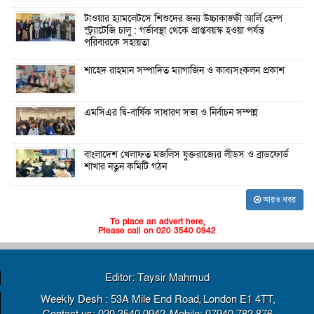
টাওয়ার হ্যামলেটসে শিশুদের জন্য উচ্চাকাঙ্ক্ষী আর্লি হেল্প
স্ট্র্যাটেজি চালু : গর্ভাবস্থা থেকে প্রাপ্তবয়স্ক হওয়া পর্যন্ত
পরিবারকে সহায়তা
শাহেদ রাহমান সম্পাদিত ম্যাগাজিন ও কাব্যসংকলন প্রকাশ
এমসিএর দ্বি-বার্ষিক সাধারণ সভা ও নির্বাচন সম্পন্ন
বাংলাদেশ খেলাফত মজলিস যুক্তরাজ্যের লীডস ও ব্রাডফোর্ড
শাখার নতুন কমিটি গঠন
আরও খবর
To place an advert here,
Please call on 020 3540 0942
Editor: Taysir Mahmud
Weekly Desh : 53A Mile End Road, London E1 4TT,