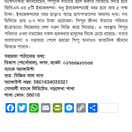
চিকিৎসকরা জানিয়েছেন, শিপুকে বাঁচাতে হলে জরুরি ভিত্তিতে দিতে হবে
জিবিএস-এর ৫টি ইনজেকশন। শুধু ইনজেকশনেই খরচ হবে প্রায় ৫ লক্ষ
টাকা। ইনজেকশনের খরচ ছাড়াও আছে হাসপাতালের অন্যান্য ব্যয়। সব
মিলিয়ে প্রায় ৬-৭ লাখ টাকা প্রয়োজন। শিপুর জীবন বাঁচাতে পরিবার
ইতোমধ্যে নিজেদের শেষ সম্বল বিক্রি করে দিয়েছে। এ অবস্থায় শিপুর
পরিবার এখন সমাজের সকল হৃদয়বান মানুষের দিকে চেয়ে রয়েছে। সবার
ভালোবাসা ও সহায়তা পেলে হয়তো শিপু আবারও স্বাভাবিক জীবনে
ফিরতে পারবে।
সহায়তা পাঠানোর তথ্য:
বিকাশ (পার্সোনাল), নগদ, রকেট: ০১৭৩৩৯১৬৬৩৫
ব্যাংক অ্যাকাউন্ট:
নাম: বিজিত লাল দাস
অ্যাকাউন্ট নম্বর: 5801634033321
সোনালী ব্যাংক লিমিটেড, বড়লেখা শাখা
শাখা কোড: 58016
Facebook
Twitter
WhatsApp
Email
PrintFriendly
Messenger
Copy
Share
Link