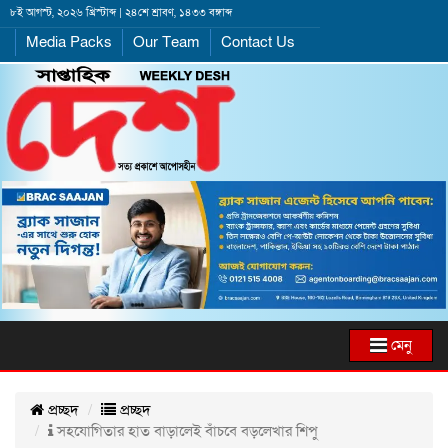
৮ই আগস্ট, ২০২৬ খ্রিস্টাব্দ | ২৪শে শ্রাবণ, ১৪৩৩ বঙ্গাব্দ
Media Packs
Our Team
Contact Us
মেনু
প্রচ্ছদ
প্রচ্ছদ
সহযোগিতার হাত বাড়ালেই বাঁচবে বড়লেখার শিপু