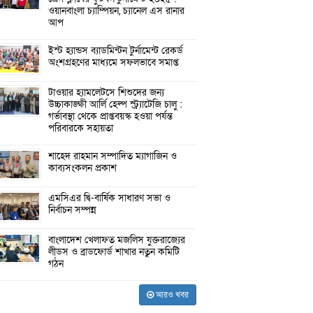
ওয়ানবাংলা চ্যাম্পিয়ন, চ্যানেল এস রানার
আপ
ইস্ট হ্যান্ডস ব্যাডমিন্টন টুর্নামেন্ট রেকর্ড
অংশগ্রহণের মাধ্যমে সফলভাবে সমাপ্ত
টাওয়ার হ্যামলেটসে শিশুদের জন্য
উচ্চাকাঙ্ক্ষী আর্লি হেল্প স্ট্র্যাটেজি চালু :
গর্ভাবস্থা থেকে প্রাপ্তবয়স্ক হওয়া পর্যন্ত
পরিবারকে সহায়তা
শাহেদ রাহমান সম্পাদিত ম্যাগাজিন ও
কাব্যসংকলন প্রকাশ
এমসিএর দ্বি-বার্ষিক সাধারণ সভা ও
নির্বাচন সম্পন্ন
বাংলাদেশ খেলাফত মজলিস যুক্তরাজ্যের
লীডস ও ব্রাডফোর্ড শাখার নতুন কমিটি
গঠন
আরও খবর