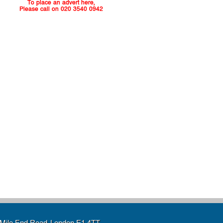
To place an advert here,
Please call on 020 3540 0942
Mile End Road, London E1 4TT,