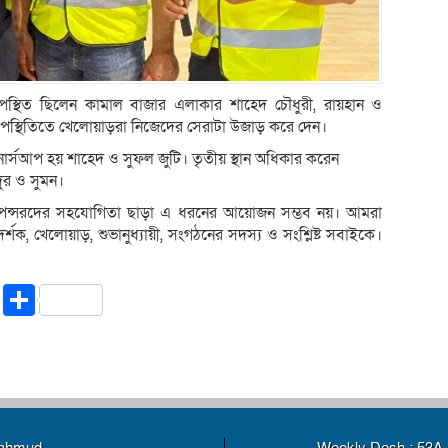
 উপস্থিত ছিলেন কামাল বাজার এলাকার শাহেদ চৌধুরী, রায়হান ও
পস্থিতিতে খেলোয়াড়রা নিজেদের সেরাটা উজাড় করে দেন।
নার্সআপ হয় শাহেদ ও সুফল জুটি। তৃতীয় স্থান অধিকার করেন
দুর ও সুমন।
স্পন্সরদের সহযোগিতা ছাড়া এ ধরনের আয়োজন সম্ভব নয়। আমরা
্শক, খেলোয়াড়, শুভানুধ্যায়ী, সংগঠনের সদস্য ও সংশ্লিষ্ট সবাইকে।
riendly
ssenger
Copy
Share
Link
Mahmud
Weekly Desh : 53A 