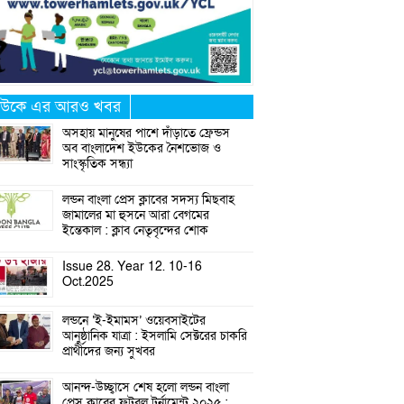
উকে এর আরও খবর
অসহায় মানুষের পাশে দাঁড়াতে ফ্রেন্ডস
অব বাংলাদেশ ইউকের নৈশভোজ ও
সাংস্কৃতিক সন্ধ্যা
লন্ডন বাংলা প্রেস ক্লাবের সদস্য মিছবাহ
জামালের মা হুসনে আরা বেগমের
ইন্তেকাল : ক্লাব নেতৃবৃন্দের শোক
Issue 28. Year 12. 10-16
Oct.2025
লন্ডনে ‘ই-ইমামস’ ওয়েবসাইটের
আনুষ্ঠানিক যাত্রা : ইসলামি সেক্টরের চাকরি
প্রার্থীদের জন্য সুখবর
আনন্দ-উচ্ছ্বাসে শেষ হলো লন্ডন বাংলা
প্রেস ক্লাবের ফুটবল টুর্নামেন্ট ২০২৫ :