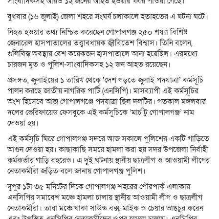
সাংবাদিকসহ আরও ১২ জনের আহত হওয়ার খবর পাওয়া গেছে।
বুধবার (১৬ জুলাই) জেলা শহরে সংঘর্ষ চলাকালে হতাহতের এ ঘটনা ঘটে।
নিহত হওয়ার তথ্য নিশ্চিত করেছেন গোপালগঞ্জ ২৫০ শয্যা বিশিষ্ট
জেনারেল হাসপাতালের তত্ত্বাবধায়ক জ্বীবিতেশ বিশ্বাস। তিনি বলেন,
গুলিবিদ্ধ অবস্থায় বেশ কয়েকজন হাসপাতালে আনা হয়েছিল। এরমধ্যে
চারজন মৃত ও পুলিশ-সাংবাদিকসহ ১২ জন আহত রয়েছেন।
প্রসঙ্গত, জুলাইয়ের ১ তারিখ থেকে ‘দেশ গড়তে জুলাই পদযাত্রা’ কর্মসূচি
পালন করছে জাতীয় নাগরিক পার্টি (এনসিপি)। মাসব্যাপী এই কর্মসূচির
অংশ হিসেবে আজ গোপালগঞ্জে পদযাত্রা ছিল দলটির। গতকাল মঙ্গলবার
দলের ভেরিফায়েড ফেসবুকে এই কর্মসূচিকে ‘মার্চ টু গোপালগঞ্জ’ নাম
দেওয়া হয়।
এই কর্মসূচি ঘিরে গোপালগঞ্জ সদরে আজ সকালে পুলিশের একটি গাড়িতে
আগুন দেওয়া হয়। কাছাকাছি সময়ে হামলা করা হয় সদর উপজেলা নির্বাহী
কর্মকর্তার গাড়ি বহরেও। এ দুই ঘটনায় স্থানীয় ছাত্রলীগ ও আওয়ামী লীগের
নেতাকর্মীরা জড়িত বলে জানায় গোপালগঞ্জ পুলিশ।
দুপুর ১টা ৩৫ মনিটের দিকে গোপালগঞ্জ শহরের পৌরপার্ক এলাকায়
এনসিপির সমাবেশ মঞ্চে হামলা চালায় স্থানীয় আওয়ামী লীগ ও ছাত্রলীগ
নেতাকর্মীরা। তারা মঞ্চে থাকা সাউন্ড বক্স, মাইক ও চেয়ার ভাঙচুর করেন
এবং উপস্থিত এনসিপির নেতাকর্মীদের ওপর হামলা চালায়। এনসিপির