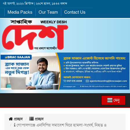
৭ই আগস্ট, ২০২৬ খ্রিস্টাব্দ | ২৩শে শ্রাবণ, ১৪৩৩ বঙ্গাব্দ
Media Packs
Our Team
Contact Us
মেনু
প্রচ্ছদ
প্রচ্ছদ
গোপালগঞ্জে এনসিপির সমাবেশ ঘিরে হামলা-সংঘর্ষ, নিহত ৪