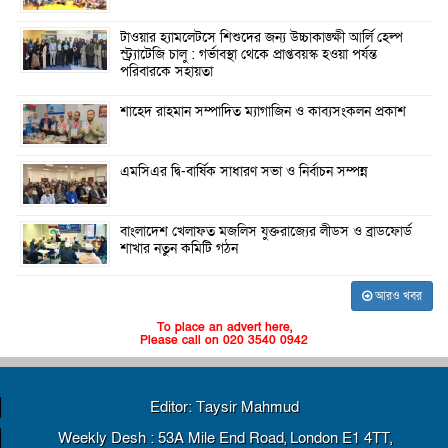
টাওয়ার হ্যামলেটসে শিশুদের জন্য উচ্চাকাঙ্ক্ষী আর্লি হেল্প
স্ট্র্যাটেজি চালু : গর্ভাবস্থা থেকে প্রাপ্তবয়স্ক হওয়া পর্যন্ত
পরিবারকে সহায়তা
শাহেদ রাহমান সম্পাদিত ম্যাগাজিন ও কাব্যসংকলন প্রকাশ
এমসিএর দ্বি-বার্ষিক সাধারণ সভা ও নির্বাচন সম্পন্ন
বাংলাদেশ খেলাফত মজলিস যুক্তরাজ্যের লীডস ও ব্রাডফোর্ড
শাখার নতুন কমিটি গঠন
আরও খবর
To place an advert here,
Please call on 020 3540 0942
Editor: Taysir Mahmud
Weekly Desh : 53A Mile End Road, London E1 4TT,