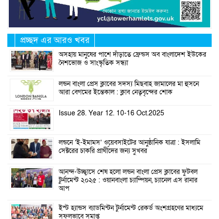
প্রচ্ছদ এর আরও খবর
অসহায় মানুষের পাশে দাঁড়াতে ফ্রেন্ডস অব বাংলাদেশ ইউকের
নৈশভোজ ও সাংস্কৃতিক সন্ধ্যা
লন্ডন বাংলা প্রেস ক্লাবের সদস্য মিছবাহ জামালের মা হুসনে
আরা বেগমের ইন্তেকাল : ক্লাব নেতৃবৃন্দের শোক
Issue 28. Year 12. 10-16 Oct.2025
লন্ডনে ‘ই-ইমামস’ ওয়েবসাইটের আনুষ্ঠানিক যাত্রা : ইসলামি
সেক্টরের চাকরি প্রার্থীদের জন্য সুখবর
আনন্দ-উচ্ছ্বাসে শেষ হলো লন্ডন বাংলা প্রেস ক্লাবের ফুটবল
টুর্নামেন্ট ২০২৫ : ওয়ানবাংলা চ্যাম্পিয়ন, চ্যানেল এস রানার
আপ
ইস্ট হ্যান্ডস ব্যাডমিন্টন টুর্নামেন্ট রেকর্ড অংশগ্রহণের মাধ্যমে
সফলভাবে সমাপ্ত