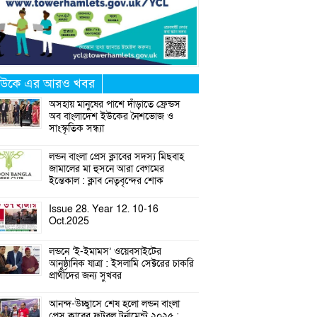
উকে এর আরও খবর
অসহায় মানুষের পাশে দাঁড়াতে ফ্রেন্ডস
অব বাংলাদেশ ইউকের নৈশভোজ ও
সাংস্কৃতিক সন্ধ্যা
লন্ডন বাংলা প্রেস ক্লাবের সদস্য মিছবাহ
জামালের মা হুসনে আরা বেগমের
ইন্তেকাল : ক্লাব নেতৃবৃন্দের শোক
Issue 28. Year 12. 10-16
Oct.2025
লন্ডনে ‘ই-ইমামস’ ওয়েবসাইটের
আনুষ্ঠানিক যাত্রা : ইসলামি সেক্টরের চাকরি
প্রার্থীদের জন্য সুখবর
আনন্দ-উচ্ছ্বাসে শেষ হলো লন্ডন বাংলা
প্রেস ক্লাবের ফুটবল টুর্নামেন্ট ২০২৫ :