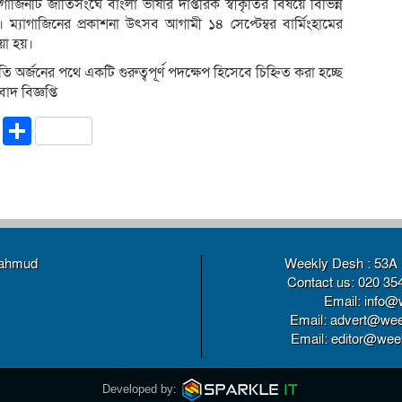
াগাজিনটি জাতিসংঘে বাংলা ভাষার দাপ্তরিক স্বীকৃতির বিষয়ে বিভিন্ন
েছে। ম্যাগাজিনের প্রকাশনা উৎসব আগামী ১৪ সেপ্টেম্বর বার্মিংহামের
ওয়া হয়।
ি অর্জনের পথে একটি গুরুত্বপূর্ণ পদক্ষেপ হিসেবে চিহ্নিত করা হচ্ছে
 বিজ্ঞপ্তি
riendly
ssenger
Copy
Share
Link
Mahmud
Weekly Desh : 53A 
Contact us: 020 35
Email: info@
Email: advert@wee
Email: editor@weekl
Developed by: