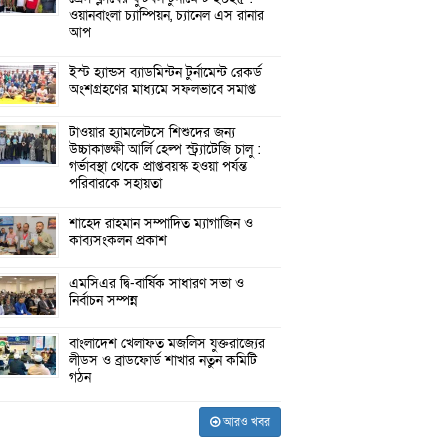
ওয়ানবাংলা চ্যাম্পিয়ন, চ্যানেল এস রানার
আপ
ইস্ট হ্যান্ডস ব্যাডমিন্টন টুর্নামেন্ট রেকর্ড
অংশগ্রহণের মাধ্যমে সফলভাবে সমাপ্ত
টাওয়ার হ্যামলেটসে শিশুদের জন্য
উচ্চাকাঙ্ক্ষী আর্লি হেল্প স্ট্র্যাটেজি চালু :
গর্ভাবস্থা থেকে প্রাপ্তবয়স্ক হওয়া পর্যন্ত
পরিবারকে সহায়তা
শাহেদ রাহমান সম্পাদিত ম্যাগাজিন ও
কাব্যসংকলন প্রকাশ
এমসিএর দ্বি-বার্ষিক সাধারণ সভা ও
নির্বাচন সম্পন্ন
বাংলাদেশ খেলাফত মজলিস যুক্তরাজ্যের
লীডস ও ব্রাডফোর্ড শাখার নতুন কমিটি
গঠন
আরও খবর