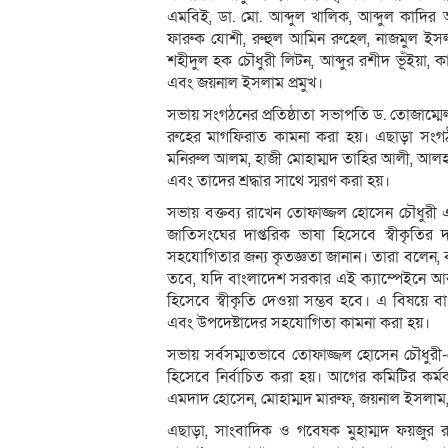
এমবিই, ডা. মো. আব্দুল খালিক, আব্দুল কাদি
ফারুক যোশী, রুহুল আমিন রুহেল, নাজমুল ইসলাম
শহীদুল হক চৌধুরী লিটন, আব্দুর রশীদ ভূঁইয়া,
এবং জয়নাল ইসলাম প্রমুখ।
সভায় সংগঠনের প্রতিষ্ঠাতা সভাপতি ড. তোজাম্ম
রুহের মাগফিরাত কামনা করা হয়। এছাড়া সংগঠনে
মনিরুল আলম, হাজী মোহাম্মদ তাহির আলী, আলহা
এবং তাদের শ্রদ্ধার সাথে স্মরণ করা হয়।
সভায় বক্তব্য রাখেন তোফাজ্জল হোসেন চৌধুরী
জাতিসংঘের দাপ্তরিক ভাষা হিসেবে স্বীকৃতি
সহযোগিতার জন্য কৃতজ্ঞতা জানান। তারা বলেন, বর
তবে, যদি বাংলাদেশ সরকার এই ক্যাম্পেইনে আরও স
হিসেবে স্বীকৃতি দেওয়া সম্ভব হবে। এ বিষয়ে বাং
এবং উপদেষ্টাদের সহযোগিতা কামনা করা হয়।
সভায় সর্বসম্মতভাবে তোফাজ্জল হোসেন চৌধুরী-ক
হিসেবে নির্বাচিত করা হয়। আগের কমিটির কর্মক
এমদাদ হোসেন, মোহাম্মদ মারুফ, জয়নাল ইসলাম, রু
এছাড়া, সাংবাদিক ও গবেষক মুহাম্মদ ফয়জুর রহ