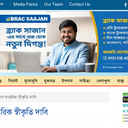
ব্দ
Media Packs
Our Team
Contact Us
ড়ে
সিলেট
মুখোমুখি
মুক্তমত
ইসলাম
সাহিত্য
খেলাধুলা
স্বাস্থ্য
 দাপ্তরিক স্বীকৃতি দাবি
রিক স্বীকৃতি দাবি