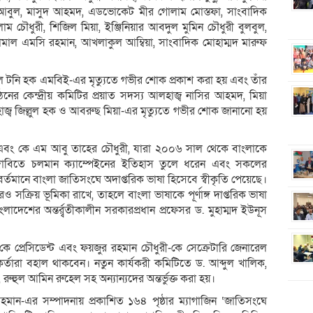
র আবুল, মাসুদ আহমদ, এডভোকেট মীর গোলাম মোস্তফা, সাংবাদিক
 চৌধুরী, শিজিল মিয়া, ইঞ্জিনিয়ার আবদুল মুমিন চৌধুরী বুলবুল,
 কামাল এমসি রহমান, আখলাকুল আম্বিয়া, সাংবাদিক মোহাম্মদ মারুফ
েল টনি হক এমবিই-এর মৃত্যুতে গভীর শোক প্রকাশ করা হয় এবং তাঁর
র কেন্দ্রীয় কমিটির প্রয়াত সদস্য আলহাজ্ব নাসির আহমদ, মিয়া
জ্ব জিল্লুল হক ও আবরুছ মিয়া-এর মৃত্যুতে গভীর শোক জানানো হয়
 এবং কে এম আবু তাহের চৌধুরী, যারা ২০০৬ সাল থেকে বাংলাকে
র দাবিতে চলমান ক্যাম্পেইনের ইতিহাস তুলে ধরেন এবং সকলের
্তমানে বাংলা জাতিসংঘে অদাপ্তরিক ভাষা হিসেবে স্বীকৃতি পেয়েছে।
ক্রিয় ভূমিকা রাখে, তাহলে বাংলা ভাষাকে পূর্ণাঙ্গ দাপ্তরিক ভাষা
লাদেশের অন্তর্র্বতীকালীন সরকারপ্রধান প্রফেসর ড. মুহাম্মদ ইউনূস
ে প্রেসিডেন্ট এবং ফয়জুর রহমান চৌধুরী-কে সেক্রেটারি জেনারেল
র্তারা বহাল থাকবেন। নতুন কার্যকরী কমিটিতে ড. আব্দুল খালিক,
হুল আমিন রুহেল সহ অন্যান্যদের অন্তর্ভুক্ত করা হয়।
মান-এর সম্পাদনায় প্রকাশিত ১৬৪ পৃষ্ঠার ম্যাগাজিন ‘জাতিসংঘে