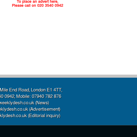
To place an advert here,
Please call on 020 3540 0942
Mile End Road, London E1 4TT,
40 0942, Mobile: 07940 782 876
weeklydesh.co.uk (News)
klydesh.co.uk (Advertisement)
ydesh.co.uk (Editorial inquiry)