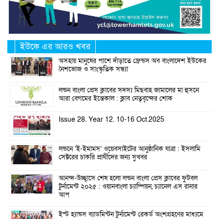
ইউকে এর আরও খবর
অসহায় মানুষের পাশে দাঁড়াতে ফ্রেন্ডস অব বাংলাদেশ ইউকের
নৈশভোজ ও সাংস্কৃতিক সন্ধ্যা
লন্ডন বাংলা প্রেস ক্লাবের সদস্য মিছবাহ জামালের মা হুসনে
আরা বেগমের ইন্তেকাল : ক্লাব নেতৃবৃন্দের শোক
Issue 28. Year 12. 10-16 Oct.2025
লন্ডনে ‘ই-ইমামস’ ওয়েবসাইটের আনুষ্ঠানিক যাত্রা : ইসলামি
সেক্টরের চাকরি প্রার্থীদের জন্য সুখবর
আনন্দ-উচ্ছ্বাসে শেষ হলো লন্ডন বাংলা প্রেস ক্লাবের ফুটবল
টুর্নামেন্ট ২০২৫ : ওয়ানবাংলা চ্যাম্পিয়ন, চ্যানেল এস রানার
আপ
ইস্ট হ্যান্ডস ব্যাডমিন্টন টুর্নামেন্ট রেকর্ড অংশগ্রহণের মাধ্যমে