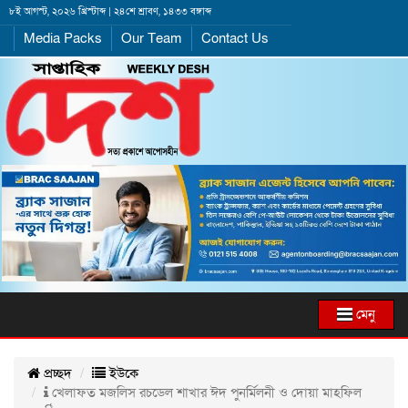
৮ই আগস্ট, ২০২৬ খ্রিস্টাব্দ | ২৪শে শ্রাবণ, ১৪৩৩ বঙ্গাব্দ
Media Packs
Our Team
Contact Us
মেনু
প্রচ্ছদ
ইউকে
খেলাফত মজলিস রচডেল শাখার ঈদ পুনর্মিলনী ও দোয়া মাহফিল