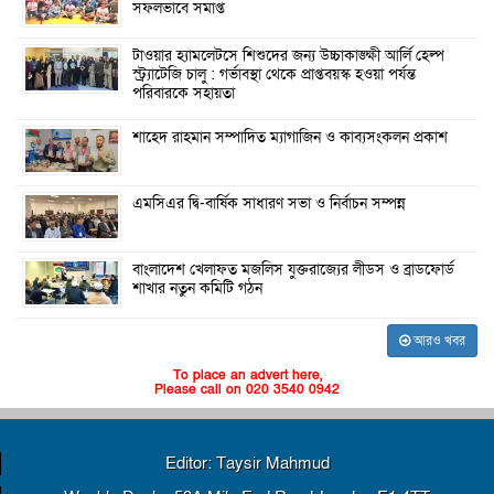
সফলভাবে সমাপ্ত
টাওয়ার হ্যামলেটসে শিশুদের জন্য উচ্চাকাঙ্ক্ষী আর্লি হেল্প
স্ট্র্যাটেজি চালু : গর্ভাবস্থা থেকে প্রাপ্তবয়স্ক হওয়া পর্যন্ত
পরিবারকে সহায়তা
শাহেদ রাহমান সম্পাদিত ম্যাগাজিন ও কাব্যসংকলন প্রকাশ
এমসিএর দ্বি-বার্ষিক সাধারণ সভা ও নির্বাচন সম্পন্ন
বাংলাদেশ খেলাফত মজলিস যুক্তরাজ্যের লীডস ও ব্রাডফোর্ড
শাখার নতুন কমিটি গঠন
আরও খবর
To place an advert here,
Please call on 020 3540 0942
Editor: Taysir Mahmud