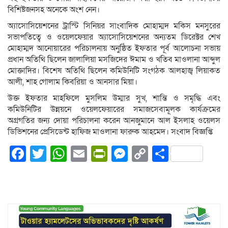
বিশিষ্টজনসহ অনেকে অংশ নেন।
অ্যাসোসিয়েশনের ট্রাস্টি সিনিয়র সাংবাদিক মোহাম্মদ মকিস মনসুরের
সভাপতিত্বে ও ওয়েলফেয়ার অ্যাসোসিয়েশনের অন্যতম ডিরেক্টর শেখ
মোহাম্মদ আনোয়ারের পরিচালনায় অনুষ্ঠিত ইফতার পূর্ব আলোচনা সভায়
প্রধান অতিথি ছিলেন জালালিয়া মসজিদের ঈমাম ও খতিব মাওলানা আব্দুল
মোক্তাদির। বিশেষ অতিথি ছিলেন কমিউনিটি সংগঠক আলহাজ্ব লিয়াকত
আলী, শাহ গোলাম কিবরিয়া ও আনসার মিয়া।
উক্ত ইফতার মাহফিলে মুসলিম উম্মার সুখ, শান্তি ও সমৃদ্ধি এবং
কমিউনিটির উন্নয়নে ওয়েলফেয়ারের সমাজসেবামূলক কার্যক্রমের
অগ্রগতির জন্য দোয়া পরিচালনা করেন আনজুমানে আল ইসলাহ ওয়েলস
ডিভিশনের প্রেসিডেন্ট হাফিজ মাওলানা ফারুক আহমেদ। সংবাদ বিজ্ঞপ্তি
Facebook
Twitter
WhatsApp
Email
PrintFriendly
Messenger
Copy
Share
Link