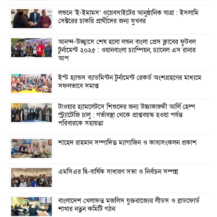
লন্ডনে ‘ই-ইমামস’ ওয়েবসাইটের আনুষ্ঠানিক যাত্রা : ইসলামি
সেক্টরের চাকরি প্রার্থীদের জন্য সুখবর
আনন্দ-উচ্ছ্বাসে শেষ হলো লন্ডন বাংলা প্রেস ক্লাবের ফুটবল
টুর্নামেন্ট ২০২৫ : ওয়ানবাংলা চ্যাম্পিয়ন, চ্যানেল এস রানার
আপ
ইস্ট হ্যান্ডস ব্যাডমিন্টন টুর্নামেন্ট রেকর্ড অংশগ্রহণের মাধ্যমে
সফলভাবে সমাপ্ত
টাওয়ার হ্যামলেটসে শিশুদের জন্য উচ্চাকাঙ্ক্ষী আর্লি হেল্প
স্ট্র্যাটেজি চালু : গর্ভাবস্থা থেকে প্রাপ্তবয়স্ক হওয়া পর্যন্ত
পরিবারকে সহায়তা
শাহেদ রাহমান সম্পাদিত ম্যাগাজিন ও কাব্যসংকলন প্রকাশ
এমসিএর দ্বি-বার্ষিক সাধারণ সভা ও নির্বাচন সম্পন্ন
বাংলাদেশ খেলাফত মজলিস যুক্তরাজ্যের লীডস ও ব্রাডফোর্ড
শাখার নতুন কমিটি গঠন