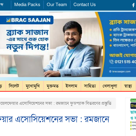
ব্দ
Media Packs
Our Team
Contact Us
ড়ে
সিলেট
মুখোমুখি
মুক্তমত
ইসলাম
সাহিত্য
খেলাধুলা
স্বাস্থ্য
য়েলফেয়ার এসোসিয়েশনের সভা : রমজানে ফুডপ্যাক বিতরণের প্রস্তুতি
ফেয়ার এসোসিয়েশনের সভা : রমজানে