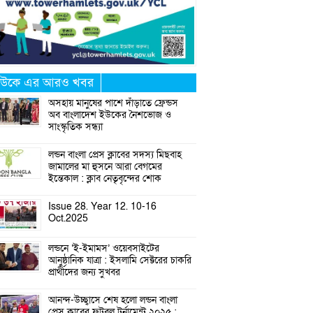
উকে এর আরও খবর
অসহায় মানুষের পাশে দাঁড়াতে ফ্রেন্ডস
অব বাংলাদেশ ইউকের নৈশভোজ ও
সাংস্কৃতিক সন্ধ্যা
লন্ডন বাংলা প্রেস ক্লাবের সদস্য মিছবাহ
জামালের মা হুসনে আরা বেগমের
ইন্তেকাল : ক্লাব নেতৃবৃন্দের শোক
Issue 28. Year 12. 10-16
Oct.2025
লন্ডনে ‘ই-ইমামস’ ওয়েবসাইটের
আনুষ্ঠানিক যাত্রা : ইসলামি সেক্টরের চাকরি
প্রার্থীদের জন্য সুখবর
আনন্দ-উচ্ছ্বাসে শেষ হলো লন্ডন বাংলা
প্রেস ক্লাবের ফুটবল টুর্নামেন্ট ২০২৫ :