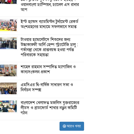
ওয়ানবাংলা চ্যাম্পিয়ন, চ্যানেল এস রানার
আপ
ইস্ট হ্যান্ডস ব্যাডমিন্টন টুর্নামেন্ট রেকর্ড
অংশগ্রহণের মাধ্যমে সফলভাবে সমাপ্ত
টাওয়ার হ্যামলেটসে শিশুদের জন্য
উচ্চাকাঙ্ক্ষী আর্লি হেল্প স্ট্র্যাটেজি চালু :
গর্ভাবস্থা থেকে প্রাপ্তবয়স্ক হওয়া পর্যন্ত
পরিবারকে সহায়তা
শাহেদ রাহমান সম্পাদিত ম্যাগাজিন ও
কাব্যসংকলন প্রকাশ
এমসিএর দ্বি-বার্ষিক সাধারণ সভা ও
নির্বাচন সম্পন্ন
বাংলাদেশ খেলাফত মজলিস যুক্তরাজ্যের
লীডস ও ব্রাডফোর্ড শাখার নতুন কমিটি
গঠন
আরও খবর