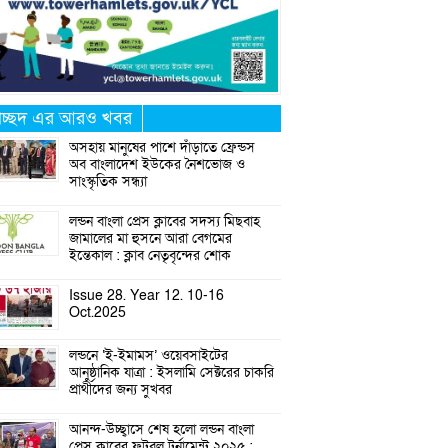
্রচ্ছদ এর আরও খবর
অসহায় মানুষের পাশে দাঁড়াতে ফ্রেন্ডস
অব বাংলাদেশ ইউকের নৈশভোজ ও
সাংস্কৃতিক সন্ধ্যা
লন্ডন বাংলা প্রেস ক্লাবের সদস্য মিছবাহ
জামালের মা হুসনে আরা বেগমের
ইন্তেকাল : ক্লাব নেতৃবৃন্দের শোক
Issue 28. Year 12. 10-16
Oct.2025
লন্ডনে ‘ই-ইমামস’ ওয়েবসাইটের
আনুষ্ঠানিক যাত্রা : ইসলামি সেক্টরের চাকরি
প্রার্থীদের জন্য সুখবর
আনন্দ-উচ্ছ্বাসে শেষ হলো লন্ডন বাংলা
প্রেস ক্লাবের ফুটবল টুর্নামেন্ট ২০২৫ :