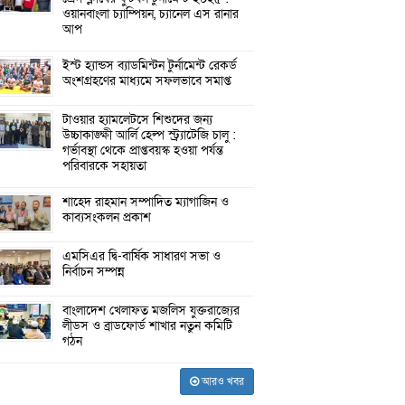
ওয়ানবাংলা চ্যাম্পিয়ন, চ্যানেল এস রানার
আপ
ইস্ট হ্যান্ডস ব্যাডমিন্টন টুর্নামেন্ট রেকর্ড
অংশগ্রহণের মাধ্যমে সফলভাবে সমাপ্ত
টাওয়ার হ্যামলেটসে শিশুদের জন্য
উচ্চাকাঙ্ক্ষী আর্লি হেল্প স্ট্র্যাটেজি চালু :
গর্ভাবস্থা থেকে প্রাপ্তবয়স্ক হওয়া পর্যন্ত
পরিবারকে সহায়তা
শাহেদ রাহমান সম্পাদিত ম্যাগাজিন ও
কাব্যসংকলন প্রকাশ
এমসিএর দ্বি-বার্ষিক সাধারণ সভা ও
নির্বাচন সম্পন্ন
বাংলাদেশ খেলাফত মজলিস যুক্তরাজ্যের
লীডস ও ব্রাডফোর্ড শাখার নতুন কমিটি
গঠন
আরও খবর