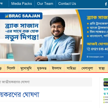
ব্দ
Media Packs
Our Team
Contact Us
ড়ে
সিলেট
মুখোমুখি
মুক্তমত
ইসলাম
সাহিত্য
খেলাধুলা
স্বাস্থ্য
সা জাতীয়করণের ঘোষণা
তীয়করণের ঘোষণা