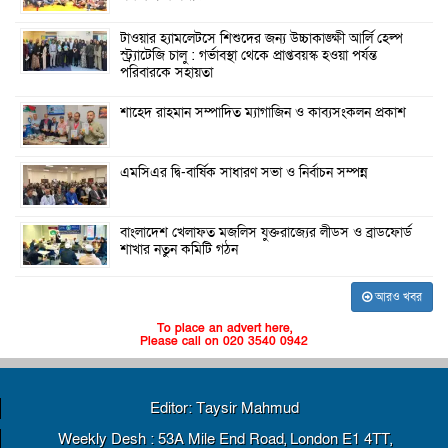
টাওয়ার হ্যামলেটসে শিশুদের জন্য উচ্চাকাঙ্ক্ষী আর্লি হেল্প
স্ট্র্যাটেজি চালু : গর্ভাবস্থা থেকে প্রাপ্তবয়স্ক হওয়া পর্যন্ত
পরিবারকে সহায়তা
শাহেদ রাহমান সম্পাদিত ম্যাগাজিন ও কাব্যসংকলন প্রকাশ
এমসিএর দ্বি-বার্ষিক সাধারণ সভা ও নির্বাচন সম্পন্ন
বাংলাদেশ খেলাফত মজলিস যুক্তরাজ্যের লীডস ও ব্রাডফোর্ড
শাখার নতুন কমিটি গঠন
আরও খবর
To place an advert here,
Please call on 020 3540 0942
Editor: Taysir Mahmud
Weekly Desh : 53A Mile End Road, London E1 4TT,