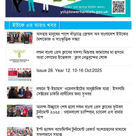
ইউকে এর আরও খবর
অসহায় মানুষের পাশে দাঁড়াতে ফ্রেন্ডস অব বাংলাদেশ ইউকের
নৈশভোজ ও সাংস্কৃতিক সন্ধ্যা
লন্ডন বাংলা প্রেস ক্লাবের সদস্য মিছবাহ জামালের মা হুসনে
আরা বেগমের ইন্তেকাল : ক্লাব নেতৃবৃন্দের শোক
Issue 28. Year 12. 10-16 Oct.2025
লন্ডনে ‘ই-ইমামস’ ওয়েবসাইটের আনুষ্ঠানিক যাত্রা : ইসলামি
সেক্টরের চাকরি প্রার্থীদের জন্য সুখবর
আনন্দ-উচ্ছ্বাসে শেষ হলো লন্ডন বাংলা প্রেস ক্লাবের ফুটবল
টুর্নামেন্ট ২০২৫ : ওয়ানবাংলা চ্যাম্পিয়ন, চ্যানেল এস রানার
আপ
ইস্ট হ্যান্ডস ব্যাডমিন্টন টুর্নামেন্ট রেকর্ড অংশগ্রহণের মাধ্যমে
সফলভাবে সমাপ্ত