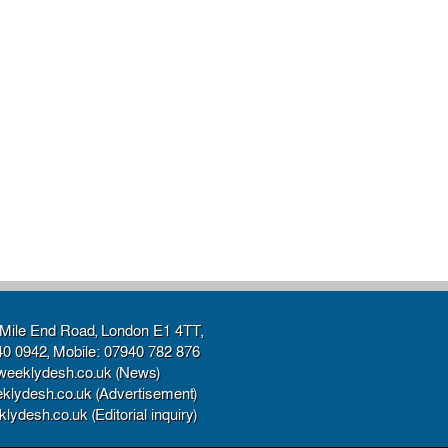
Mile End Road, London E1 4TT,
40 0942, Mobile: 07940 782 876
weeklydesh.co.uk (News)
klydesh.co.uk (Advertisement)
ydesh.co.uk (Editorial inquiry)