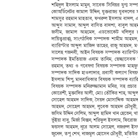
শহিদুল ইসলাম মামুন, সাবেক সিনিয়র যুগ্ম স
কোঅর্ডিনেটর কামাল উদ্দিন, যুক্তরাজ্য যুবদল
শামসুর রহমান মাহতাব, ফখরুল ইসলাম বাদল,
আব্দুস সামাদ, আব্দুল বাসিত বাদশা, বাবুল আ
জসীম, জামাল আহমেদ, এডভোকেট খলিলুর রহ
দায়িত্বপ্রাপ্ত), সাংগঠনিক সম্পাদক শামীম আহ
ব্যারিস্টার আব্দুল মাজিদ তাহের, রাজু আহমদ, ম
সালেহ গজনবী, আইন বিষয়ক সম্পাদক ব্যারিস্ট
সম্পাদক ইমতিয়াজ এনাম তানিম, স্বেচ্ছাসেব
রহমান, তথ্য ও গবেষণা বিষয়ক সম্পাদক মাহফুজু
সম্পাদক সাদিক হাওলাদার, প্রবাসী কল্যাণ বিষয়
ইসলাম শিপু, মানবাধিকার বিষয়ক সম্পাদক ব্যারিস
বিষয়ক সম্পাদক মনিরুজ্জামান মনির, সহ প্র
কোরেশী, মুক্তাদির আলী, মোঃ তৌকির শাহ, আব্দুল
সোহেল আহমদ সাদিক, সৈয়দ মোসাদ্দিক আহমদ,
আহমদ, সোহেল আহমদ, লুবেক আহমদ চৌধুরী, হে
জসিম উদ্দিন সেলিম, আব্দুল হামিদ খান হেভেন, খ
ভূঁইয়া বাবু, মির্জা নিক্সন, শরিফুল ইসলাম, 
ফয়সল আহমদ, নূরে আলম সোহেল, নজরুল ইসলাম,
জুনেদ, তপু শেখ, নাজমুল হোসেন চৌধুরী, মতিউর 