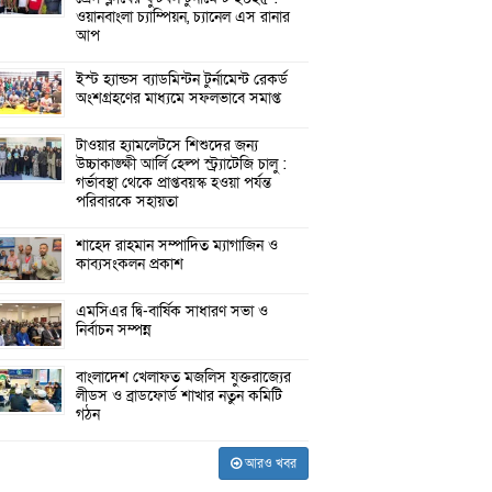
ওয়ানবাংলা চ্যাম্পিয়ন, চ্যানেল এস রানার
আপ
ইস্ট হ্যান্ডস ব্যাডমিন্টন টুর্নামেন্ট রেকর্ড
অংশগ্রহণের মাধ্যমে সফলভাবে সমাপ্ত
টাওয়ার হ্যামলেটসে শিশুদের জন্য
উচ্চাকাঙ্ক্ষী আর্লি হেল্প স্ট্র্যাটেজি চালু :
গর্ভাবস্থা থেকে প্রাপ্তবয়স্ক হওয়া পর্যন্ত
পরিবারকে সহায়তা
শাহেদ রাহমান সম্পাদিত ম্যাগাজিন ও
কাব্যসংকলন প্রকাশ
এমসিএর দ্বি-বার্ষিক সাধারণ সভা ও
নির্বাচন সম্পন্ন
বাংলাদেশ খেলাফত মজলিস যুক্তরাজ্যের
লীডস ও ব্রাডফোর্ড শাখার নতুন কমিটি
গঠন
আরও খবর