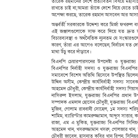
তারেক রহমানের দেশে প্রত্যাবর্তন বিষয়ে মহাস
রাখতে চাই না,আমরা তাঁকে দেশে নিয়ে যেতে চাই।
অপেক্ষা করছে, তারেক রহমান আসবেন আর আসলেই
অন্তর্বর্তী সরকারকে উদ্দেশ্য করে মির্জা ফখরুল
এই জঞ্জালগুলোকে সাফ করে দিয়ে যত দ্রুত সম্ভব
বিচারব্যবস্থা ও অর্থনৈতিক ন্যূনতম যে সংস্কার
কারণ, তাঁরা এর আগেও বলেছেন, নির্বাচন যত দে
মাথা উঁচু করে দাঁড়াবে।
বিএনপি চেয়ারপারসনের উপদেষ্টা ও যুক্তরাজ
বিএনপির নির্বাহী সদস্য ও যুক্তরাজ্য বিএ
সমাবেশে বিশেষ অতিথি হিসেবে উপস্থিত ছিলেন কেন
উদ্দিন অসীম, কেন্দ্রীয় কার্যনির্বাহী সদস্য সা
আহমেদ চৌধুরী, কেন্দ্রীয় কার্যনির্বাহী সদস্য 
নাসিরুল ইসলাম, যুক্তরাজ্য বিএনপির প্রধান উপ
সম্পাদক এমদাদ হোসেন চৌধুরী, যুক্তরাজ্য বি
মুজিব, গোলাম রাব্বানী সোহেল, ১ম সদস্য শরি
শামিম, ব্যারিস্টার কামরুজ্জামান, আব্দুস সাত্ত
রাজা, এম এ মুকিত, যুক্তরাজ্য বিএনপির সিনিয়র
আহমেদ খান, খসরুজ্জামান খসরু, গোলজার খান, সু
চৌধুরী জাবেদ, হাসনাত কবির খান রিপন, সিনিয়র