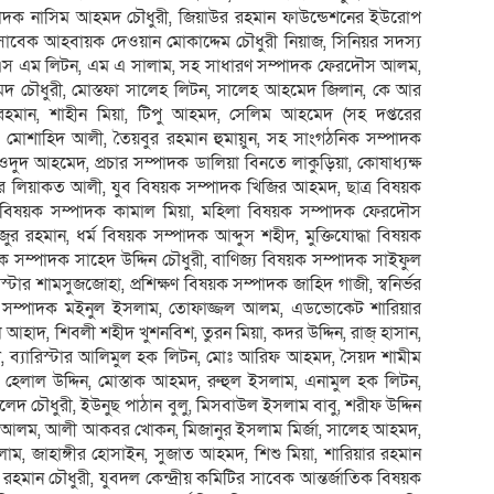
ম্পাদক নাসিম আহমদ চৌধুরী, জিয়াউর রহমান ফাউন্ডেশনের ইউরোপ
ের সাবেক আহবায়ক দেওয়ান মোকাদ্দেম চৌধুরী নিয়াজ, সিনিয়র সদস্য
 এস এম লিটন, এম এ সালাম, সহ সাধারণ সম্পাদক ফেরদৌস আলম,
হমদ চৌধুরী, মোস্তফা সালেহ লিটন, সালেহ আহমেদ জিলান, কে আর
মান, শাহীন মিয়া, টিপু আহমদ, সেলিম আহমেদ (সহ দপ্তরের
মদ, মোশাহিদ আলী, তৈয়বুর রহমান হুমায়ুন, সহ সাংগঠনিক সম্পাদক
ওদুদ আহমেদ, প্রচার সম্পাদক ডালিয়া বিনতে লাকুড়িয়া, কোষাধ্যক্ষ
ার লিয়াকত আলী, যুব বিষয়ক সম্পাদক খিজির আহমদ, ছাত্র বিষয়ক
ক বিষয়ক সম্পাদক কামাল মিয়া, মহিলা বিষয়ক সম্পাদক ফেরদৌস
র রহমান, ধর্ম বিষয়ক সম্পাদক আব্দুস শহীদ, মুক্তিযোদ্ধা বিষয়ক
ক সম্পাদক সাহেদ উদ্দিন চৌধুরী, বাণিজ্য বিষয়ক সম্পাদক সাইফুল
্টার শামসুজজোহা, প্রশিক্ষণ বিষয়ক সম্পাদক জাহিদ গাজী, স্বনির্ভর
চার সম্পাদক মইনুল ইসলাম, তোফাজ্জল আলম, এডভোকেট শারিয়ার
 আহাদ, শিবলী শহীদ খুশনবিশ, তুরন মিয়া, কদর উদ্দিন, রাজ্ হাসান,
 ব্যারিস্টার আলিমুল হক লিটন, মোঃ আরিফ আহমদ, সৈয়দ শামীম
লাল উদ্দিন, মোস্তাক আহমদ, রুহুল ইসলাম, এনামুল হক লিটন,
ালেদ চৌধুরী, ইউনুছ পাঠান বুলু, মিসবাউল ইসলাম বাবু, শরীফ উদ্দিন
ফিরোজ আলম, আলী আকবর খোকন, মিজানুর ইসলাম মির্জা, সালেহ আহমদ,
 জাহাঙ্গীর হোসাইন, সুজাত আহমদ, শিশু মিয়া, শারিয়ার রহমান
রহমান চৌধুরী, যুবদল কেন্দ্রীয় কমিটির সাবেক আন্তর্জাতিক বিষয়ক