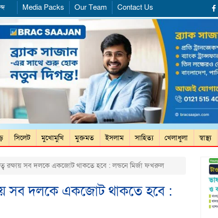
্দ
Media Packs
Our Team
Contact Us
ড়ে
সিলেট
মুখোমুখি
মুক্তমত
ইসলাম
সাহিত্য
খেলাধুলা
স্বাস্থ্য
মত্ব রক্ষায় সব দলকে একজোট থাকতে হবে : লন্ডনে মির্জা ফখরুল
রক্ষায় সব দলকে একজোট থাকতে হবে :