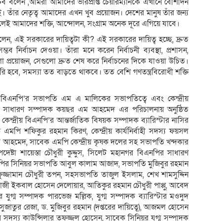
চিব বলেন ,আমরা আমাদের ভারপ্রাপ্ত চেয়ারম্যানকে এখানে বেশিদিন
 তাঁর নেতৃত্ব আমাদের এখন খুব প্রয়োজন। দেশের মানুষ তাঁর জন্য
 আমাদের শক্তি, আন্দোলন, সংগ্রাম অনেক দূরে এগিয়ে যাবে।
 বলেন, এই সরকারের দায়িত্বটা কী? এই সরকারের দায়িত্ব হচ্ছে, দ্রুত
 নির্বাচন দেওয়া। তাঁরা মনে করেন নির্বাচনী ব্যবস্থা, প্রশাসন,
গুলো প্রয়োজন, সেগুলো দ্রুত শেষ করে নির্বাচনের দিকে যাওয়া উচিত।
রি হবে, সমস্যা তত বাড়তে থাকবে। তত বেশি গণতন্ত্রবিরোধী শক্তি
্য বিএনপি’র সভাপতি এম এ মালিকের সভাপতিত্বে এবং কেন্দ্রীয়
নপির সাধারণ সম্পাদক কয়ছর এম আহমেদ এর পরিচালনায় অনুষ্ঠিত
্দ্রীয় বিএনপি’র আন্তর্জাতিক বিষয়ক সম্পাদক ব্যারিস্টার নাসির
বেক এমপি শফিকুর রহমান কিরণ, কেন্দ্রীয় কার্যনির্বাহী সদস্য ফয়সল
গিয়াস আহমেদ, সাবেক এমপি কেন্দ্রীয় কৃষক দলের সহ সভাপতি খন্দকার
দেষ্টা শায়েস্তা চৌধুরী কুদ্দুস, সিলেট মহানগর বিএনপির সাধারণ
এনপির সিনিয়র সভাপতি আবুল কালাম আজাদ, সভাপতি মুজিবুর রহমান
ফুজ্জামান চৌধুরী তপন, সহসভাপতি তাজুল ইসলাম, শেখ শামসুদ্দিন
ার, কাজী ইকবাল হোসেন দেলোয়ার, আতিকুর রহমান চৌধুরী পাপ্পু, আবেদ
 যুগ্ম সম্পাদক পারভেজ মল্লিক, যুগ্ম সম্পাদক ব্যারিস্টার মওদুদ
জাতুর রেজা, ড. মুজিবুর রহমান (দপ্তরের দায়িত্বে), আজমল হোসেন
 সদস্য কাউন্সিলার তফজ্জল হোসেন, সাবেক সিনিয়র যুগ্ম সম্পাদক