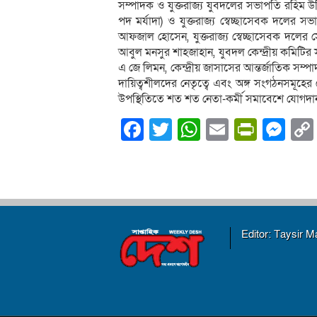
সম্পাদক ও যুক্তরাজ্য যুবদলের সভাপতি রহিম উদ
পদ মর্যাদা) ও যুক্তরাজ্য স্বেচ্ছাসেবক দলের 
আফজাল হোসেন, যুক্তরাজ্য স্বেচ্ছাসেবক দলের
আবুল মনসুর শাহজাহান, যুবদল কেন্দ্রীয় কমিটির স
এ জে লিমন, কেন্দ্রীয় জাসাসের আন্তর্জাতিক স
দায়িত্বশীলদের নেতৃত্বে এবং অঙ্গ সংগঠনসমূহের
উপস্থিতিতে শত শত নেতা-কর্মী সমাবেশে যোগদা
Facebook
Twitter
WhatsApp
Email
PrintF
Me
Editor: Taysir 