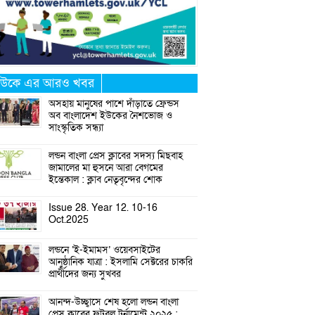
উকে এর আরও খবর
অসহায় মানুষের পাশে দাঁড়াতে ফ্রেন্ডস
অব বাংলাদেশ ইউকের নৈশভোজ ও
সাংস্কৃতিক সন্ধ্যা
লন্ডন বাংলা প্রেস ক্লাবের সদস্য মিছবাহ
জামালের মা হুসনে আরা বেগমের
ইন্তেকাল : ক্লাব নেতৃবৃন্দের শোক
Issue 28. Year 12. 10-16
Oct.2025
লন্ডনে ‘ই-ইমামস’ ওয়েবসাইটের
আনুষ্ঠানিক যাত্রা : ইসলামি সেক্টরের চাকরি
প্রার্থীদের জন্য সুখবর
আনন্দ-উচ্ছ্বাসে শেষ হলো লন্ডন বাংলা
প্রেস ক্লাবের ফুটবল টুর্নামেন্ট ২০২৫ :