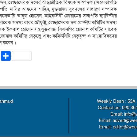
্দিন, স্বেচ্ছাসেবক দলের আন্তর্জাতিক বিষয়ক সম্পাদক ( সহসভাপতি
সভাপতি নাসির আহমেদ শাহিন, যুক্তরাজ্য যুবদলের সাধারণ সম্পাদক
 সেক্রেটারি আবুল হোসেন, আইনজীবী ফোরামের সভাপতি ব্যারিস্টার
াবেক সদস্য বাবর চৌধুরী, স্বেচ্ছাসেবক দল কেন্দ্রীয় কমিটির সদস্য
ম্পাদক ইকবাল হোসেন সহ যুক্তরাজ্য বিএনপির জোনাল কমিটির সাবেক
 জোনাল কমিটির নেতৃত্বে এবং কমিউনিটি নেতৃবৃন্দ ও সাংবাদিকদের
ন করেন ।
riendly
ssenger
Copy
Share
Link
Mahmud
Weekly Desh : 53A 
Contact us: 020 35
Email: info@
Email: advert@wee
Email: editor@weekl